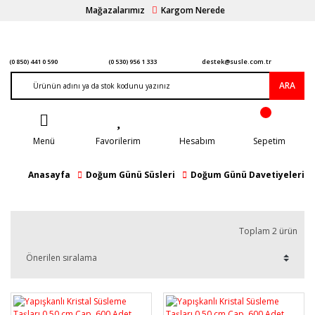
Mağazalarımız
Kargom Nerede
(0 850) 441 0 590
(0 530) 956 1 333
destek@susle.com.tr
ARA
Menü
Favorilerim
Hesabım
Sepetim
Anasayfa
Doğum Günü Süsleri
Doğum Günü Davetiyeleri
Toplam 2 ürün