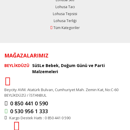
Lohusa Tacı
Lohusa Tepsisi
Lohusa Terliği
Tüm Kategoriler
MAĞAZALARIMIZ
BEYLİKDÜZÜ
SüSLe Bebek, Doğum Günü ve Parti
Malzemeleri
Beycity AVM. Atatürk Bulvarı, Cumhuriyet Mah. Zemin Kat, No:C-60
BEYLİKDÜZÜ / İSTANBUL
0 850 441 0 590
0 530 956 1 333
Kargo Destek Hattı : 0 850 441 0 590