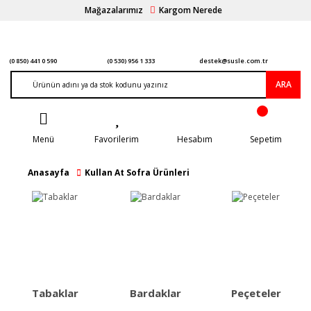
Mağazalarımız
Kargom Nerede
(0 850) 441 0 590
(0 530) 956 1 333
destek@susle.com.tr
ARA
Menü
Favorilerim
Hesabım
Sepetim
Anasayfa
Kullan At Sofra Ürünleri
Tabaklar
Bardaklar
Peçeteler