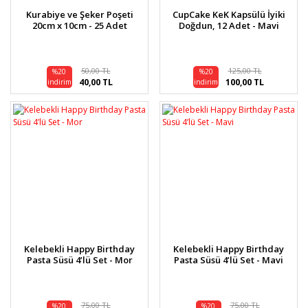
Kurabiye ve Şeker Poşeti
CupCake KeK Kapsülü İyiki
20cm x 10cm - 25 Adet
Doğdun, 12 Adet - Mavi
50,00 TL
125,00 TL
%20
%20
40,00 TL
100,00 TL
indirim
indirim
Kelebekli Happy Birthday
Kelebekli Happy Birthday
Pasta Süsü 4’lü Set - Mor
Pasta Süsü 4’lü Set - Mavi
75,00 TL
75,00 TL
%20
%20