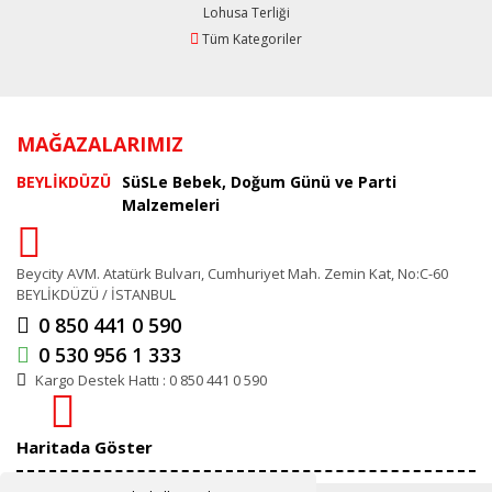
Lohusa Terliği
Tüm Kategoriler
MAĞAZALARIMIZ
BEYLİKDÜZÜ
SüSLe Bebek, Doğum Günü ve Parti
Malzemeleri
Beycity AVM. Atatürk Bulvarı, Cumhuriyet Mah. Zemin Kat, No:C-60
BEYLİKDÜZÜ / İSTANBUL
0 850 441 0 590
0 530 956 1 333
Kargo Destek Hattı : 0 850 441 0 590
Haritada Göster