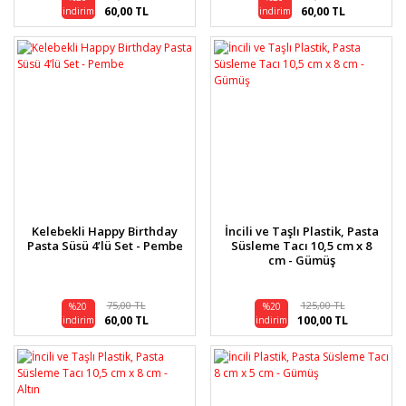
60,00 TL
60,00 TL
indirim
indirim
Kelebekli Happy Birthday
İncili ve Taşlı Plastik, Pasta
Pasta Süsü 4’lü Set - Pembe
Süsleme Tacı 10,5 cm x 8
cm - Gümüş
75,00 TL
125,00 TL
%20
%20
60,00 TL
100,00 TL
indirim
indirim