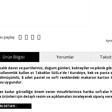
nü paylaş
Ayn
Ürün Bilgisi
Yorumlar
Taksit
alık davet ve partileriniz, doğum günleri, kokteyller ve piknik gib
kullanımlık kullan at Tabaklar SüSLe'de ! Kurabiye, kek ve pasta
 dönüşümlü, 8 adet pastel ve soft renklerdeki makaron karton tab
sı uygundur.
et kadar görselliğe önem veren misafirlerinize harika sofralar
 ürünleri için detaylı resim ve açıklamaları inceleyerek sipariş vere
N DETAYI :