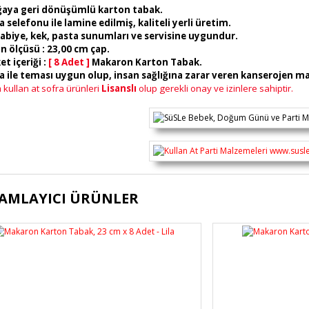
aya geri dönüşümlü karton tabak.
a selefonu ile lamine edilmiş, kaliteli yerli üretim.
rabiye, kek, pasta sunumları ve servisine uygundur.
n ölçüsü : 23,00 cm çap.
et içeriği :
[ 8 Adet ]
Makaron Karton Tabak.
da ile teması uygun olup, insan sağlığına zarar veren kanserojen 
kullan at sofra ürünleri
Lisanslı
olup gerekli onay ve izinlere sahiptir.
ürünün fiyat bilgisi, resim, ürün açıklamalarında ve diğer konularda yete
AMLAYICI ÜRÜNLER
lanarak tarafımıza iletebilirsiniz.
Bu ürüne ilk yorumu siz yapı
üş ve önerileriniz için teşekkür ederiz.
Ürün resmi kalitesiz, bozuk veya görüntülenemiyor.
Yorum Yaz
Ürün açıklamasında eksik bilgiler bulunuyor.
Ürün bilgilerinde hatalar bulunuyor.
Ürün fiyatı diğer sitelerden daha pahalı.