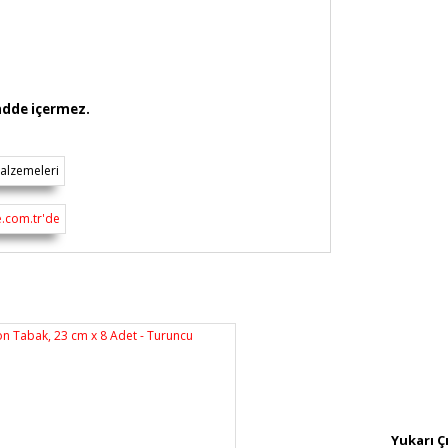
madde içermez.
rsiz gördüğünüz noktaları öneri formunu
n!
Yukarı Ç