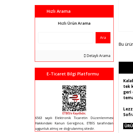
Hızlı Arama
Hızlı Ürün Arama
Ara
Bu ürü
Detaylı Arama
E-Ticaret Bilgi Platformu
Kalab
tek 
geri
tema
Lezz
Sofra
6563 sayılı Elektronik Ticaretin Düzenlenmesi
Hakkındaki Kanun Gereğince, ETBİS tarafından
ÜRÜ
uygunluk almış ve doğrulanmış sitedir.