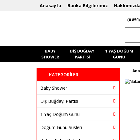
Anasayfa
Banka Bilgilerimiz
Hakkımızd
(0 850)
BABY
DIŞ BUĞDAYI
1 YAŞ DOĞUM
SHOWER
PARTISI
GÜNÜ
Ana
KATEGORİLER
Baby Shower
Diş Buğdayı Partisi
1 Yaş Doğum Günü
Doğum Günü Süsleri