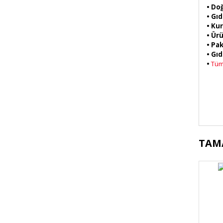
•
Doğ
• Gıd
• Ku
• Ürü
• Pak
• Gı
•
Tüm 
Bu 
TAM
kul
Gör