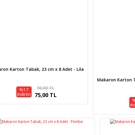
Bu ürüne benzer farklı alternatifler olmalı.
Gönder
ron Karton Tabak, 23 cm x 8 Adet - Lila
Makaron Karton T
90,00 TL
%17
indirim
75,00 TL
in