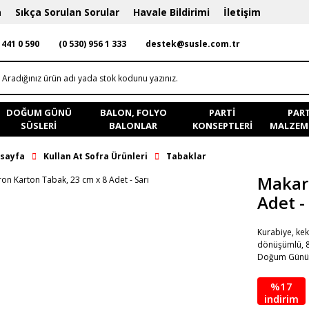
a
Sıkça Sorulan Sorular
Havale Bildirimi
İletişim
 441 0 590
(0 530) 956 1 333
destek@susle.com.tr
DOĞUM GÜNÜ
BALON, FOLYO
PARTI
PART
SÜSLERI
BALONLAR
KONSEPTLERI
MALZEME
sayfa
Kullan At Sofra Ürünleri
Tabaklar
Makaro
Adet -
Kurabiye, kek
dönüşümlü, 8
Doğum Günü v
%17
indirim