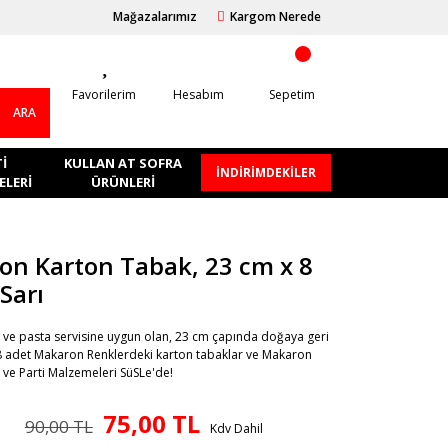
Mağazalarımız
Kargom Nerede
Favorilerim
Hesabım
Sepetim
ARA
I
KULLAN AT SOFRA
İNDİRİMDEKİLER
LERI
ÜRÜNLERI
n Karton Tabak, 23 cm x 8
 Sarı
 ve pasta servisine uygun olan, 23 cm çapında doğaya geri
 adet Makaron Renklerdeki karton tabaklar ve Makaron
e Parti Malzemeleri SüSLe'de!
75,00 TL
90,00 TL
Kdv Dahil