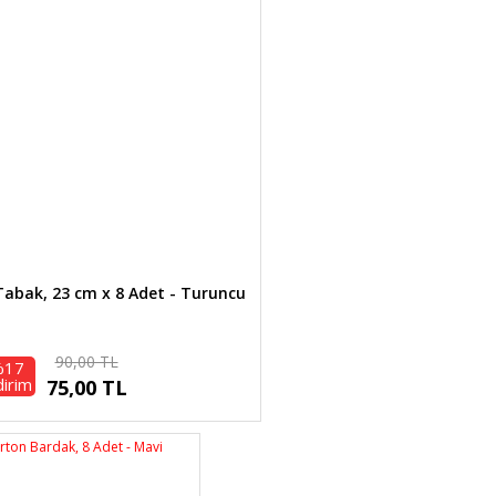
abak, 23 cm x 8 Adet - Turuncu
90,00 TL
%17
dirim
75,00 TL