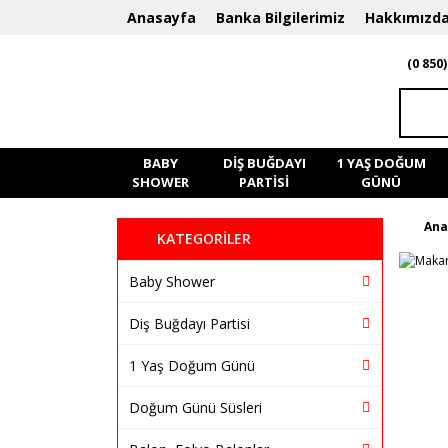
Anasayfa
Banka Bilgilerimiz
Hakkımızd
(0 850)
BABY
DIŞ BUĞDAYI
1 YAŞ DOĞUM
SHOWER
PARTISI
GÜNÜ
Ana
KATEGORİLER
Baby Shower
Diş Buğdayı Partisi
1 Yaş Doğum Günü
Doğum Günü Süsleri