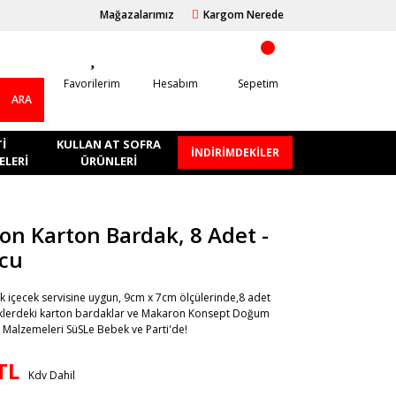
Mağazalarımız
Kargom Nerede
Favorilerim
Hesabım
Sepetim
ARA
I
KULLAN AT SOFRA
İNDİRİMDEKİLER
LERI
ÜRÜNLERI
n Karton Bardak, 8 Adet -
cu
k içecek servisine uygun, 9cm x 7cm ölçülerinde,8 adet
lerdeki karton bardaklar ve Makaron Konsept Doğum
 Malzemeleri SüSLe Bebek ve Parti'de!
TL
Kdv Dahil