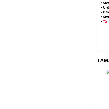
• Sı
• Ürü
• Pak
• Sı
•
Tüm 
Bu 
TAM
kul
Gör