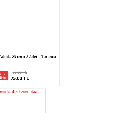
abak, 23 cm x 8 Adet - Turuncu
90,00 TL
%17
dirim
75,00 TL