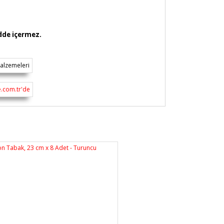
adde içermez.
rsiz gördüğünüz noktaları öneri formunu
n!