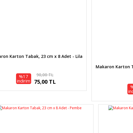
Gönder
ron Karton Tabak, 23 cm x 8 Adet - Lila
Makaron Karton T
90,00 TL
%17
indirim
75,00 TL
in