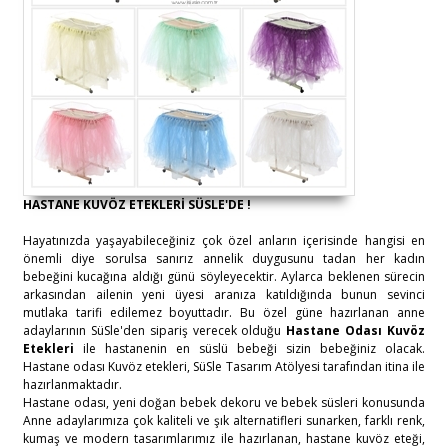
HASTANE KUVÖZ ETEKLERİ SÜSLE'DE !
Hayatınızda yaşayabileceğiniz çok özel anların içerisinde hangisi en
önemli diye sorulsa sanırız annelik duygusunu tadan her kadın
bebeğini kucağına aldığı günü söyleyecektir. Aylarca beklenen sürecin
arkasından ailenin yeni üyesi aranıza katıldığında bunun sevinci
mutlaka tarifi edilemez boyuttadır. Bu özel güne hazırlanan anne
adaylarının SüSle'den sipariş verecek olduğu
Hastane Odası Kuvöz
Etekleri
ile hastanenin en süslü bebeği sizin bebeğiniz olacak.
Hastane odası Kuvöz etekleri, SüSle Tasarım Atölyesi tarafından itina ile
hazırlanmaktadır.
Hastane odası, yeni doğan bebek dekoru ve bebek süsleri konusunda
Anne adaylarımıza çok kaliteli ve şık alternatifleri sunarken, farklı renk,
kumaş ve modern tasarımlarımız ile hazırlanan, hastane kuvöz eteği,