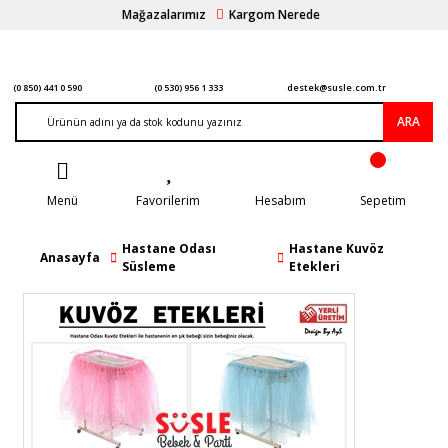
Mağazalarımız
Kargom Nerede
(0 850) 441 0 590
(0 530) 956 1 333
destek@susle.com.tr
ARA
Menü
Favorilerim
Hesabım
Sepetim
Hastane Odası
Hastane Kuvöz
Anasayfa
Süsleme
Etekleri