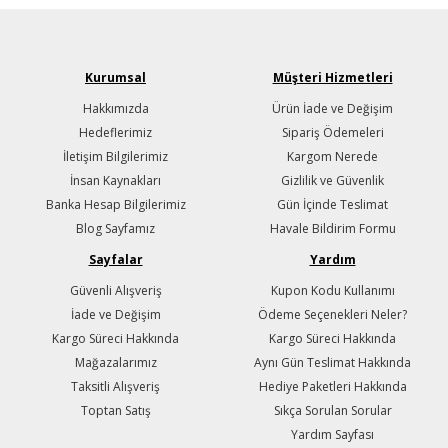
Kurumsal
Müşteri Hizmetleri
Hakkımızda
Ürün İade ve Değişim
Hedeflerimiz
Sipariş Ödemeleri
İletişim Bilgilerimiz
Kargom Nerede
İnsan Kaynakları
Gizlilik ve Güvenlik
Banka Hesap Bilgilerimiz
Gün İçinde Teslimat
Blog Sayfamız
Havale Bildirim Formu
Sayfalar
Yardım
Güvenli Alışveriş
Kupon Kodu Kullanımı
İade ve Değişim
Ödeme Seçenekleri Neler?
Kargo Süreci Hakkında
Kargo Süreci Hakkında
Mağazalarımız
Aynı Gün Teslimat Hakkında
Taksitli Alışveriş
Hediye Paketleri Hakkında
Toptan Satış
Sıkça Sorulan Sorular
Yardım Sayfası