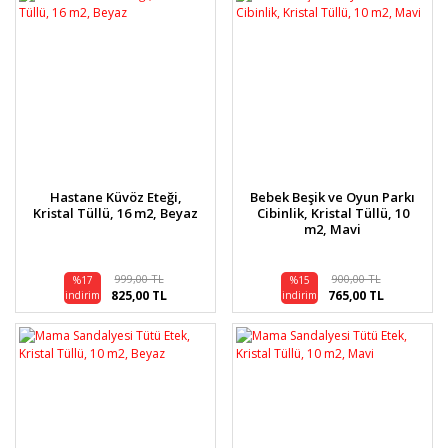
Hastane Küvöz Eteği,
Bebek Beşik ve Oyun Parkı
Kristal Tüllü, 16 m2, Beyaz
Cibinlik, Kristal Tüllü, 10
m2, Mavi
999,00 TL
900,00 TL
%17
%15
825,00 TL
765,00 TL
indirim
indirim