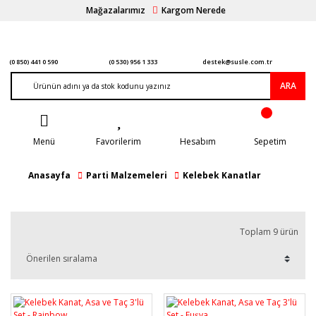
Mağazalarımız
Kargom Nerede
(0 850) 441 0 590
(0 530) 956 1 333
destek@susle.com.tr
ARA
Menü
Favorilerim
Hesabım
Sepetim
Anasayfa
Parti Malzemeleri
Kelebek Kanatlar
Toplam 9 ürün