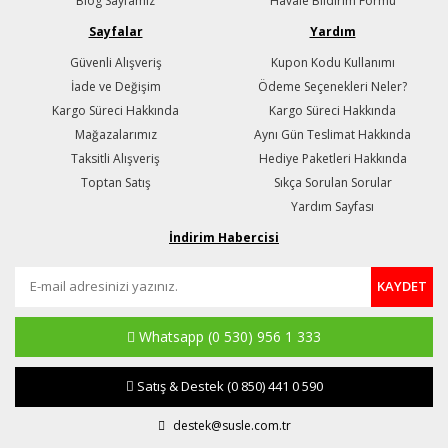
Blog Sayfamız
Havale Bildirim Formu
Sayfalar
Yardım
Güvenli Alışveriş
Kupon Kodu Kullanımı
İade ve Değişim
Ödeme Seçenekleri Neler?
Kargo Süreci Hakkında
Kargo Süreci Hakkında
Mağazalarımız
Aynı Gün Teslimat Hakkında
Taksitli Alışveriş
Hediye Paketleri Hakkında
Toptan Satış
Sıkça Sorulan Sorular
Yardım Sayfası
İndirim Habercisi
KAYDET
Whatsapp
(0 530) 956 1 333
Satış & Destek
(0 850) 441 0 590
destek@susle.com.tr