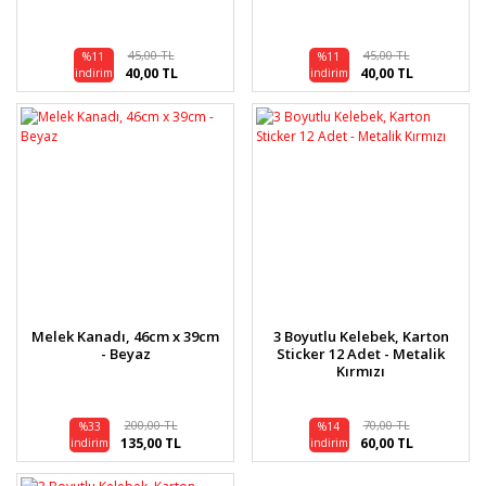
45,00 TL
45,00 TL
%11
%11
40,00 TL
40,00 TL
indirim
indirim
Melek Kanadı, 46cm x 39cm
3 Boyutlu Kelebek, Karton
- Beyaz
Sticker 12 Adet - Metalik
Kırmızı
200,00 TL
70,00 TL
%33
%14
135,00 TL
60,00 TL
indirim
indirim