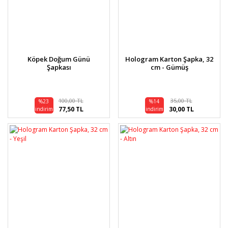
Köpek Doğum Günü
Hologram Karton Şapka, 32
Şapkası
cm - Gümüş
100,00 TL
35,00 TL
%23
%14
77,50 TL
30,00 TL
indirim
indirim