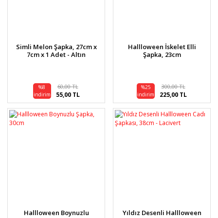
Simli Melon Şapka, 27cm x
Hallloween İskelet Elli
7cm x 1 Adet - Altın
Şapka, 23cm
60,00 TL
300,00 TL
%8
%25
55,00 TL
225,00 TL
indirim
indirim
Hallloween Boynuzlu
Yıldız Desenli Hallloween