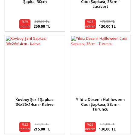
Şapka, 30cm
Cadı Şapkası, 38cm -
Lacivert
350,00 TL
175,00 TL
%29
%26
250,00 TL
130,00 TL
indirim
indirim
Kovboy Şerif Şapkası
Yıldız Desenli Hallloween
36x26x14cm - Kahve
Cadı Şapkası, 38cm -
Turuncu
275,00 TL
175,00 TL
%22
%26
215,00 TL
130,00 TL
indirim
indirim