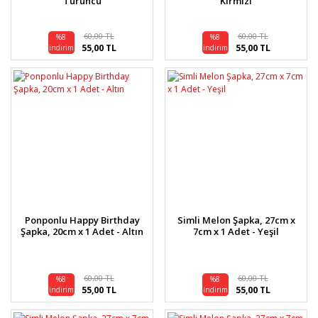
Turuncu
Kırmızı
60,00 TL
60,00 TL
%8
%8
55,00 TL
55,00 TL
indirim
indirim
Ponponlu Happy Birthday
Simli Melon Şapka, 27cm x
Şapka, 20cm x 1 Adet - Altın
7cm x 1 Adet - Yeşil
60,00 TL
60,00 TL
%8
%8
55,00 TL
55,00 TL
indirim
indirim