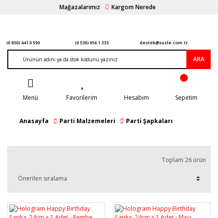
Mağazalarımız
Kargom Nerede
(0 850) 441 0 590
(0 530) 956 1 333
destek@susle.com.tr
ARA
Menü
Favorilerim
Hesabım
Sepetim
Anasayfa
Parti Malzemeleri
Parti Şapkaları
Toplam 26 ürün