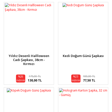
Yıldız Desenli Hallloween
Kedi Doğum Günü Şapkası
Cadı Şapkası, 38cm -
Kırmızı
175,00 TL
100,00 TL
%26
%23
130,00 TL
77,50 TL
indirim
indirim