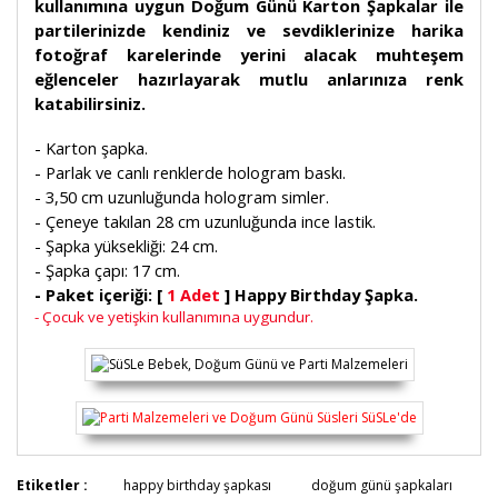
kullanımına uygun Doğum Günü Karton Şapkalar ile
partilerinizde kendiniz ve sevdiklerinize harika
fotoğraf karelerinde yerini alacak muhteşem
eğlenceler hazırlayarak mutlu anlarınıza renk
katabilirsiniz.
- Karton şapka.
- Parlak ve canlı renklerde hologram baskı.
- 3,50 cm uzunluğunda hologram simler.
- Çeneye takılan 28 cm uzunluğunda ince lastik.
- Şapka yüksekliği: 24 cm.
- Şapka çapı: 17 cm.
- Paket içeriği: [
1 Adet
] Happy Birthday Şapka.
- Çocuk ve yetişkin kullanımına uygundur.
Bu ürünün fiyat bilgisi, resim, ürün açıklamalarında ve
Etiketler :
happy birthday şapkası
doğum günü şapkaları