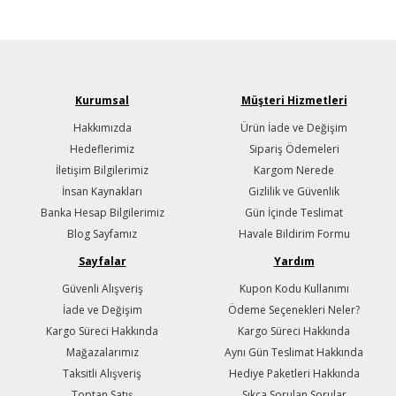
Kurumsal
Müşteri Hizmetleri
Hakkımızda
Ürün İade ve Değişim
Hedeflerimiz
Sipariş Ödemeleri
İletişim Bilgilerimiz
Kargom Nerede
İnsan Kaynakları
Gizlilik ve Güvenlik
Banka Hesap Bilgilerimiz
Gün İçinde Teslimat
Blog Sayfamız
Havale Bildirim Formu
Sayfalar
Yardım
Güvenli Alışveriş
Kupon Kodu Kullanımı
İade ve Değişim
Ödeme Seçenekleri Neler?
Kargo Süreci Hakkında
Kargo Süreci Hakkında
Mağazalarımız
Aynı Gün Teslimat Hakkında
Taksitli Alışveriş
Hediye Paketleri Hakkında
Toptan Satış
Sıkça Sorulan Sorular