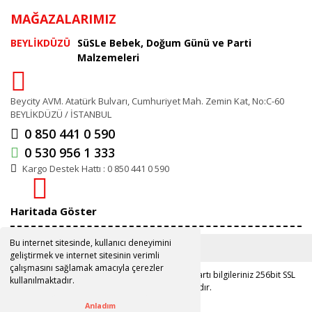
MAĞAZALARIMIZ
BEYLİKDÜZÜ
SüSLe Bebek, Doğum Günü ve Parti
Malzemeleri
Beycity AVM. Atatürk Bulvarı, Cumhuriyet Mah. Zemin Kat, No:C-60
BEYLİKDÜZÜ / İSTANBUL
0 850 441 0 590
0 530 956 1 333
Kargo Destek Hattı : 0 850 441 0 590
Haritada Göster
Bu internet sitesinde, kullanıcı deneyimini
geliştirmek ve internet sitesinin verimli
çalışmasını sağlamak amacıyla çerezler
Copyright 2019 ©
www.susle.com.tr
Kredi kartı bilgileriniz 256bit SSL
kullanılmaktadır.
sertifikası ile korunmaktadır.
Anladım