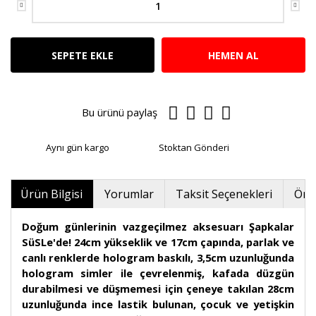
SEPETE EKLE
HEMEN AL
Bu ürünü paylaş
Aynı gün kargo
Stoktan Gönderi
Ürün Bilgisi
Yorumlar
Taksit Seçenekleri
Öner
Doğum günlerinin vazgeçilmez aksesuarı Şapkalar
SüSLe'de! 24cm yükseklik ve 17cm çapında, parlak ve
canlı renklerde hologram baskılı, 3,5cm uzunluğunda
hologram simler ile çevrelenmiş, kafada düzgün
durabilmesi ve düşmemesi için çeneye takılan 28cm
uzunluğunda ince lastik bulunan, çocuk ve yetişkin