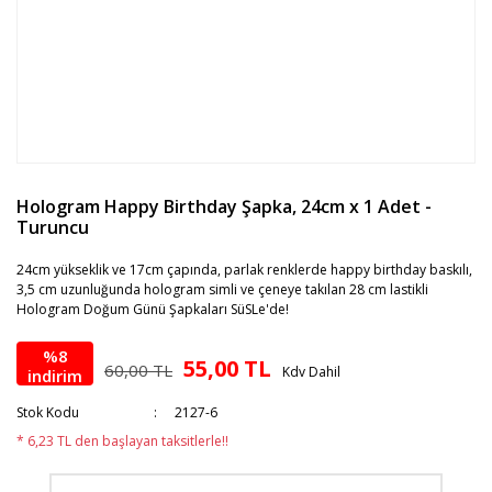
Hologram Happy Birthday Şapka, 24cm x 1 Adet -
Turuncu
24cm yükseklik ve 17cm çapında, parlak renklerde happy birthday baskılı,
3,5 cm uzunluğunda hologram simli ve çeneye takılan 28 cm lastikli
Hologram Doğum Günü Şapkaları SüSLe'de!
%8
55,00 TL
60,00 TL
Kdv Dahil
indirim
Stok Kodu
2127-6
* 6,23 TL den başlayan taksitlerle!!