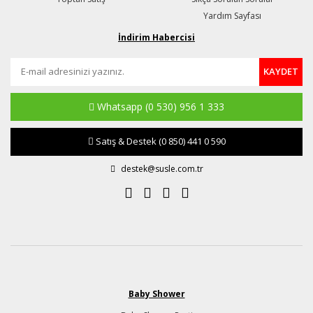
Yardım Sayfası
İndirim Habercisi
KAYDET
Whatsapp
(0 530) 956 1 333
Satış & Destek
(0 850) 441 0 590
destek@susle.com.tr
Baby Shower