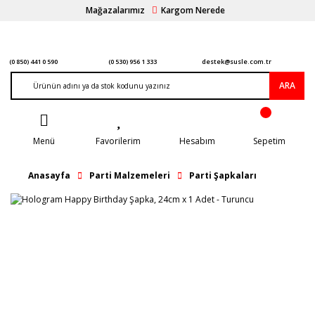
Mağazalarımız
Kargom Nerede
(0 850) 441 0 590
(0 530) 956 1 333
destek@susle.com.tr
ARA
Menü
Favorilerim
Hesabım
Sepetim
Anasayfa
Parti Malzemeleri
Parti Şapkaları