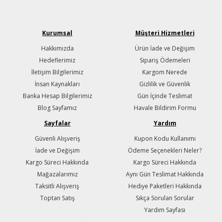
Kurumsal
Müşteri Hizmetleri
Hakkımızda
Ürün İade ve Değişim
Hedeflerimiz
Sipariş Ödemeleri
İletişim Bilgilerimiz
Kargom Nerede
İnsan Kaynakları
Gizlilik ve Güvenlik
Banka Hesap Bilgilerimiz
Gün İçinde Teslimat
Blog Sayfamız
Havale Bildirim Formu
Sayfalar
Yardım
Güvenli Alışveriş
Kupon Kodu Kullanımı
İade ve Değişim
Ödeme Seçenekleri Neler?
Kargo Süreci Hakkında
Kargo Süreci Hakkında
Mağazalarımız
Aynı Gün Teslimat Hakkında
Taksitli Alışveriş
Hediye Paketleri Hakkında
Toptan Satış
Sıkça Sorulan Sorular
Yardım Sayfası