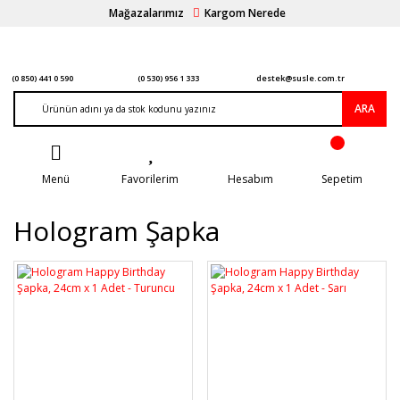
Mağazalarımız
Kargom Nerede
(0 850) 441 0 590
(0 530) 956 1 333
destek@susle.com.tr
ARA
Menü
Favorilerim
Hesabım
Sepetim
Hologram Şapka