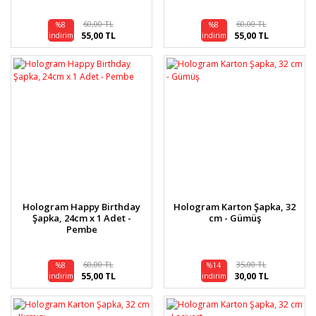
60,00 TL
60,00 TL
%8
%8
55,00 TL
55,00 TL
indirim
indirim
Hologram Happy Birthday
Hologram Karton Şapka, 32
Şapka, 24cm x 1 Adet -
cm - Gümüş
Pembe
60,00 TL
35,00 TL
%8
%14
55,00 TL
30,00 TL
indirim
indirim