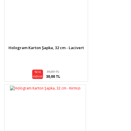
Hologram Karton Şapka, 32 cm - Lacivert
35,00 TL
%14
30,00 TL
indirim