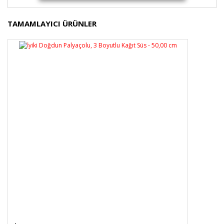
Bu ürünün fiyat bilgisi, resim, ürün açıklamalarında ve
TAMAMLAYICI ÜRÜNLER
diğer konularda yetersiz gördüğünüz noktaları öneri
Bu ürüne ilk yorumu siz yapın!
formunu kullanarak tarafımıza iletebilirsiniz.
Görüş ve önerileriniz için teşekkür ederiz.
Yorum Yaz
Ürün resmi kalitesiz, bozuk veya görüntülenemiyor.
Ürün açıklamasında eksik bilgiler bulunuyor.
Ürün bilgilerinde hatalar bulunuyor.
Ürün fiyatı diğer sitelerden daha pahalı.
Bu ürüne benzer farklı alternatifler olmalı.
Gönder