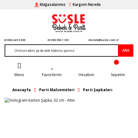
Mağazalarımız
Kargom Nerede
(0 850) 441 0 590
(0 530) 956 1 333
destek@susle.com.tr
ARA
Menü
Favorilerim
Hesabım
Sepetim
Anasayfa
Parti Malzemeleri
Parti Şapkaları