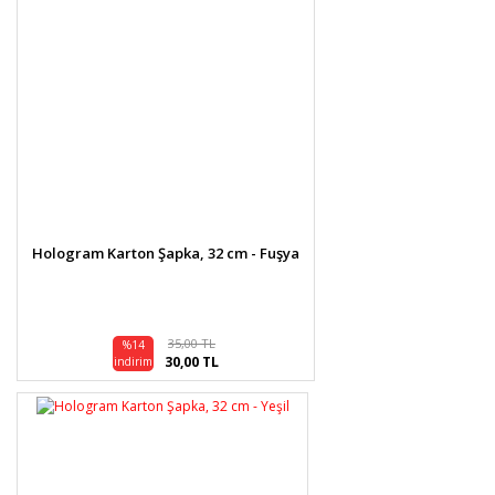
Hologram Karton Şapka, 32 cm - Fuşya
35,00 TL
%14
30,00 TL
indirim