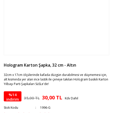
Hologram Karton Şapka, 32 cm - Altın
32cm x 17cm ölçülerinde kafada düzgün durabilmesi ve düşmemesi için,
alt kısmında yer alan ince lastik ile çeneye takılan Hologram baskılı Karton
Yılbaşı Parti Şapkaları SüSLe'de!
%14
30,00 TL
35,00 TL
Kdv Dahil
indirim
Stok Kodu
1996-G