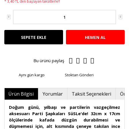
* 3,40 TL den başlayan taksitlerle!!
SEPETE EKLE
HEMEN AL
Bu ürünü paylaş
Aynı gün kargo
Stoktan Gönderi
Ürün Bilgisi
Yorumlar
Taksit Seçenekleri
Öner
Doğum günü, yılbaşı ve partilerin vazgeçilmez
aksesuarı Parti Şapkaları SüSLe'de! 32cm x 17cm
ölçülerinde kafada düzgün durabilmesi ve
düşmemesi için, alt kısmında çeneye takılan ince