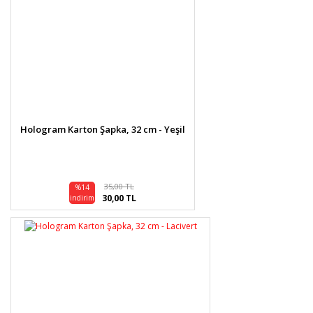
Hologram Karton Şapka, 32 cm - Yeşil
35,00 TL
%14
30,00 TL
indirim