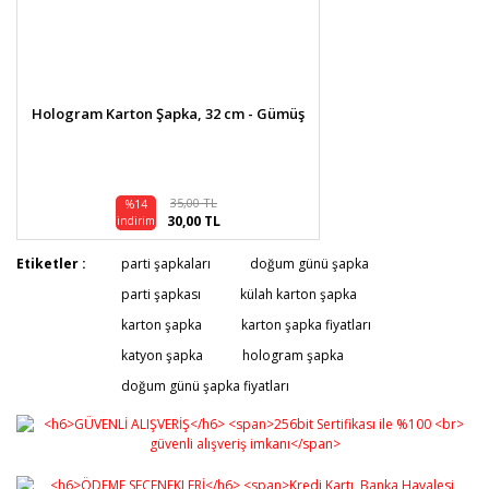
Hologram Karton Şapka, 32 cm - Gümüş
35,00 TL
%14
30,00 TL
indirim
Etiketler :
parti şapkaları
doğum günü şapka
parti şapkası
külah karton şapka
karton şapka
karton şapka fiyatları
katyon şapka
hologram şapka
doğum günü şapka fiyatları