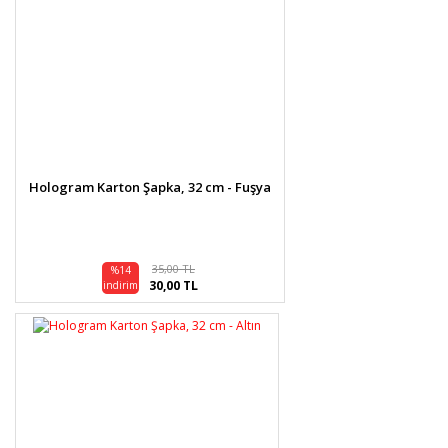
Hologram Karton Şapka, 32 cm - Fuşya
35,00 TL
%14
30,00 TL
indirim