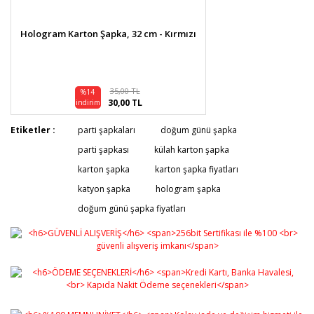
Hologram Karton Şapka, 32 cm - Kırmızı
35,00 TL
%14
30,00 TL
indirim
Etiketler :
parti şapkaları
doğum günü şapka
parti şapkası
külah karton şapka
karton şapka
karton şapka fiyatları
katyon şapka
hologram şapka
doğum günü şapka fiyatları