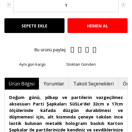
SEPETE EKLE
HEMEN AL
Bu ürünü paylaş
Aynı gün kargo
Stoktan Gönderi
Ürün Bilgisi
Yorumlar
Taksit Seçenekleri
Öner
Doğum günü, yılbaşı ve partilerin vazgeçilmez
aksesuarı Parti Şapkaları SüSLe'de! 32cm x 17cm
ölçülerinde kafada düzgün durabilmesi ve
düşmemesi için, alt kısmında çeneye takılan ince
lastik bulunan metalik hologram baskılı Karton
Şapkalar ile partilerinizde kendiniz ve sevdiklerinize