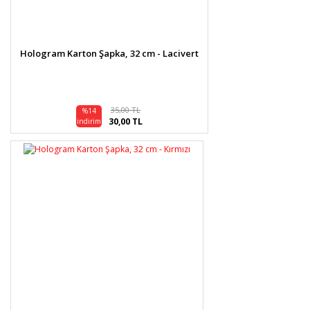
Hologram Karton Şapka, 32 cm - Lacivert
35,00 TL
%14
30,00 TL
indirim