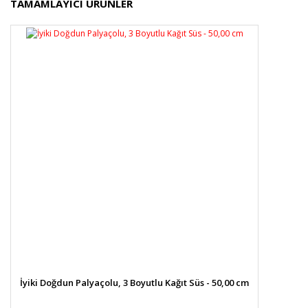
TAMAMLAYICI ÜRÜNLER
diğer konularda yetersiz gördüğünüz noktaları öneri
Bu ürüne ilk yorumu siz yapın!
formunu kullanarak tarafımıza iletebilirsiniz.
Görüş ve önerileriniz için teşekkür ederiz.
Yorum Yaz
Ürün resmi kalitesiz, bozuk veya görüntülenemiyor.
Ürün açıklamasında eksik bilgiler bulunuyor.
Ürün bilgilerinde hatalar bulunuyor.
Ürün fiyatı diğer sitelerden daha pahalı.
Bu ürüne benzer farklı alternatifler olmalı.
Gönder
İyiki Doğdun Palyaçolu, 3 Boyutlu Kağıt Süs - 50,00 cm