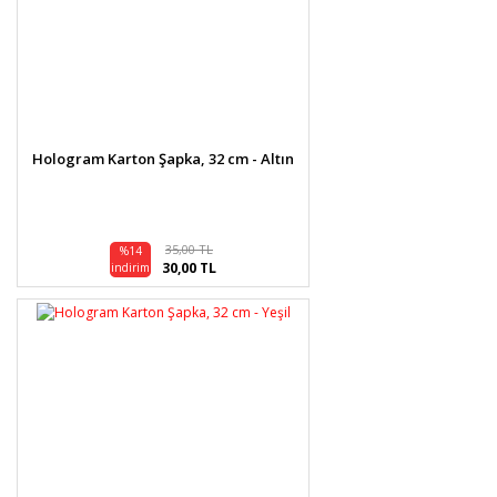
Hologram Karton Şapka, 32 cm - Altın
35,00 TL
%14
30,00 TL
indirim