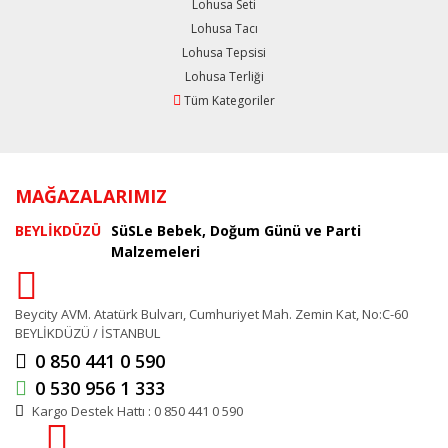
Lohusa Seti
Lohusa Tacı
Lohusa Tepsisi
Lohusa Terliği
Tüm Kategoriler
MAĞAZALARIMIZ
BEYLİKDÜZÜ
SüSLe Bebek, Doğum Günü ve Parti
Malzemeleri
Beycity AVM. Atatürk Bulvarı, Cumhuriyet Mah. Zemin Kat, No:C-60
BEYLİKDÜZÜ / İSTANBUL
0 850 441 0 590
0 530 956 1 333
Kargo Destek Hattı : 0 850 441 0 590