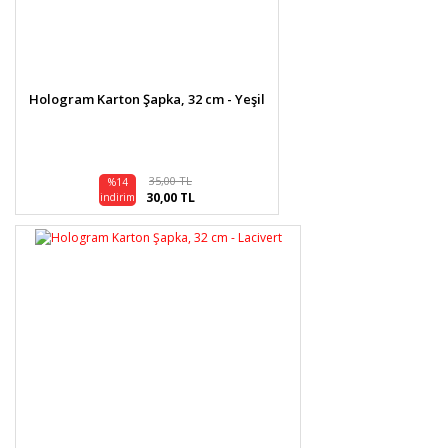
Hologram Karton Şapka, 32 cm - Yeşil
35,00 TL
%14
30,00 TL
indirim