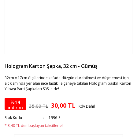
Hologram Karton Şapka, 32 cm - Gümüş
32cm x 17cm ölçülerinde kafada düzgün durabilmesi ve düşmemesi için,
alt kısmında yer alan ince lastik ile çeneye takılan Hologram baskılı Karton
Yılbaşı Parti Şapkaları SüSLe'de!
%14
30,00 TL
35,00 TL
Kdv Dahil
indirim
Stok Kodu
1996-S
* 3,40 TL den başlayan taksitlerle!!