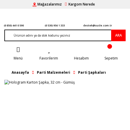
Mağazalarımız
Kargom Nerede
(0 850) 441 0 590
(0 530) 956 1 333
destek@susle.com.tr
ARA
Menü
Favorilerim
Hesabım
Sepetim
Anasayfa
Parti Malzemeleri
Parti Şapkaları