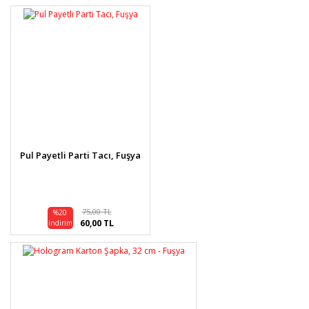
Pul Payetli Parti Tacı, Fuşya
75,00 TL
%20
60,00 TL
indirim