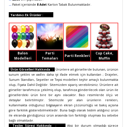
...
Paket içerisinde
8 Adet
Karton Tabak Bulunmaktadır.
Yardımcı Ek Ürünler :
Balon
Parti
Cup Cake,
Parti Renkleri
Modelleri
Temaları
Muffin
Ürün Görselleri Hakkında :
Ürünlere ait görsellerde bulunan, ürünün
sunum şeklini ve vasfını daha iyi ifade etmek için kullanılan ; Drajeler,
Sunum Standları, Sepetler ve Tepsi modelleri teşhir amaçlı bulunmakta
olup, Fiyata Dahil Değildir. Sitemizden sipariş verebilirsiniz. Ürünlere ait
görseller tarafımızca çekilmiş olup, tarafınıza gönderilecek olan ürün ile
görsellerdeki ürün bire bir aynı olacaktır. Bazı resimlerde ölçü ve
detaylar belirtilmiştir. Sitemizde yer alan ürünlerin renkleri,
kullanmakta olduğunuz bilgisayarın ekran çözünürlüğü ve bakış açısına
göre farklılık gösterebilmektedir. Buna bağlı olarak teslim aldığınız ürün
ile ekranda gördüğünüz ürün arasında ton farklılığı oluşması bu sebebe
bağlı olmaktadır.
Teslim Süresi Hakkında :
Aksi bir durum olmadığı sürece