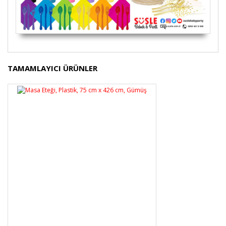
Bu ürünün fiyat bilgisi, resim, ürün açıklamalarında ve
TAMAMLAYICI ÜRÜNLER
diğer konularda yetersiz gördüğünüz noktaları öneri
Bu ürüne ilk yorumu siz yapın!
formunu kullanarak tarafımıza iletebilirsiniz.
Görüş ve önerileriniz için teşekkür ederiz.
Yorum Yaz
Ürün resmi kalitesiz, bozuk veya görüntülenemiyor.
Ürün açıklamasında eksik bilgiler bulunuyor.
Ürün bilgilerinde hatalar bulunuyor.
Ürün fiyatı diğer sitelerden daha pahalı.
Bu ürüne benzer farklı alternatifler olmalı.