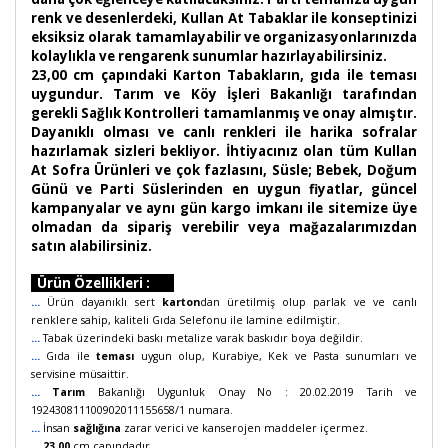
renk ve desenlerdeki, Kullan At Tabaklar ile konseptinizi
eksiksiz olarak tamamlayabilir ve organizasyonlarınızda
kolaylıkla ve rengarenk sunumlar hazırlayabilirsiniz.
23,00 cm çapındaki Karton Tabakların, gıda ile teması
uygundur. Tarım ve Köy İşleri Bakanlığı tarafından
gerekli Sağlık Kontrolleri tamamlanmış ve onay almıştır.
Dayanıklı olması ve canlı renkleri ile harika sofralar
hazırlamak sizleri bekliyor. İhtiyacınız olan tüm Kullan
At Sofra Ürünleri ve çok fazlasını, Süsle; Bebek, Doğum
Günü ve Parti Süslerinden en uygun fiyatlar, güncel
kampanyalar ve aynı gün kargo imkanı ile sitemize üye
olmadan da sipariş verebilir veya mağazalarımızdan
satın alabilirsiniz.
Ürün Özellikleri :
...
Ürün dayanıklı sert
karton
dan üretilmiş olup parlak ve ve canlı
renklere sahip, kaliteli Gıda Selefonu ile lamine edilmiştir.
...
Tabak üzerindeki baskı metalize varak baskıdır boya değildir.
...
Gıda ile
teması
uygun olup, Kurabiye, Kek ve Pasta sunumları ve
servisine müsaittir.
...
Tarım
Bakanlığı Uygunluk Onay No : 20.02.2019 Tarih ve
192430811100902011155658/1 numara.
...
İnsan
sağlığına
zarar verici ve kanserojen maddeler içermez.
...
23,00
cm çapındadır.