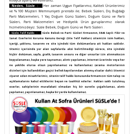
kolayca sipariş verebilirsiniz.
Neden, Süsle :
Her zaman Uygun Fiyatlarımız, Kaliteli Ürünlerimiz
ve % 100 Müşteri Memnuniyeti prensibi ile; Bebek Süsleri, Diş Buğdağı
Parti Malzemeleri, 1 Yaş Doğum Günü Süsleri, Doğum Günü ve Parti
Süsleri, Parti Malzemeleri ve Hediyelik Ürün guruplarımız olarak
hizmetinizdeyiz. Süsle Bebek, Doğum Günü ve Parti Süsleri .
Süsle Telif Hakkı :
Süsle Bebek ve Parti Süsleri firmasının, 5846 Sayılı Fikir ve
Sanat Eserlerini Koruma Kanunu Gereği (Site Telif Hakları) sitemizin isim hakları,
içeriği, şablonu, tasarımı ve site içindeki tüm dokümanlara ait hakları saklıdır.
Sitemiz içerisinde yer alan sayfalarda aksi belirtilmediği sürece, site içindeki
hiçbir doküman, sayfa, grafik, tasarım unsuru ve diğer unsurlar izin alınmaksızın
kopyalanamaz, başka yere taşınamaz, alıntı yapılamaz, internet üzerinde veya her
ne şekilde olursa olsun yayınlanamaz ve kullanılamaz (arama motorlarının
dizinleri için kullandıkları geçici bellek kayıtlarından alınmış olsalar dahi) Sitemizi
ziyaret eden misafirlerimiz, sitenin telif hakkı konusunda firmamızın tüm talep ve
açıklamalarını kabul ettiklerini beyan ve taahhüt ederler. Hakları saklı tutulmuş
eserler, sahiplerinin muvafakati olmadan hiç bir suretle çoğaltılamaz, alıntı
yapılamaz, yayınlanamaz, başka bir yerde kullanılamaz.