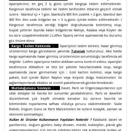
siparişleriniz, en geç 2 iş günü içinde kargoya teslim edilmektedir.
Kargonun tarafınıza teslimi ise teslim tarihinden itibaren geçerli olmak
üzere : İstanbul içi + 1 gün, İstanbul'a 600 Km uzaklık + 2 gün, İstanbul dan
600 Km den uzak bölgeler ise + 3 iş günü içinde teslim edilmektedir. (
Kargonun tarafımıza verdiği bilgiler doğrultusunda belirtilmiş olup,
büyük şehirler dışında kalan bölgelerde Nahiye, Kasaba veya Köyler de
bu süre uzayabilmektedir.) Lütfen Sipariş verme aşamasında bu durumu
göz önüne alınız.
Kargo Teslimi Hakkında :
Siparişinizi teslim alırken, hasar görmüş
ürünlerinizi kargo görevlisinin yanında
Tutanak
tutturunuz. Aksi halde
kargo aşamasında hasar görmüş ürünlerinizin sorumluluğu tarafımıza ait
değildir. Lütfen siparişinizi teslim aldıktan sonra kontrol ediniz, siparişler
tarafımızca dikkatlice ve titiz bir şekilde hazırlanmakta olup, kargo
aşamasında zarar görmemesi için ; özel karton kolimiz, veya kargo
paketi, koli içinde Balon Naylon veya kırpıntı dolgu malzemeleri ile
sağlamlaştırılarak eksiksiz ve özenli paketlenerek gönderilmektedir.
Mutluluğunuzu Süsleyin :
Davet, Parti ve Organizasyonlarınız için
ufak detaylar ile harika bir sunumlar yaratabilirsiniz. Parti ve davetler
düzenlemek çok keyifli olmakla beraber bu sürece hazırlık ve
bitimindeki toparlanma safhası oldukça yorucu olabilmektedir. Süsle
Bebek, Doğum Günü ve Parti Malzemeleri ile sizlere kolaylık, zaman ve
ekonomi sunmaktayız.
Kullan At Ürünler Kullanmanın Faydaları Nelerdir ?
Kalabalık davet ve
partileriniz, doğum günleri, baby shower, mevlit, kokteyller, piknik gibi
organizasyonlarınız için tercih edebileceğiniz tek kullanımlık kullan at,