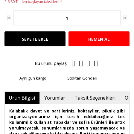
* 6,80 TL den başlayan taksitlerle!!
SEPETE EKLE
HEMEN AL
Bu ürünü paylaş
Aynı gün kargo
Stoktan Gönderi
Ürün Bilgisi
Yorumlar
Taksit Seçenekleri
Öner
Kalabalık davet ve partileriniz, kokteyller, piknik gibi
organizasyonlarınız için tercih edebileceğiniz tek
kullanımlık kullan at Tabaklar ve sofra ürünleri ile artık
yorulmayacak, sunumlarınızda sorun yaşamayacak ve
daha çok eğlenceye katılacaksınız. Parti temanıza uygun