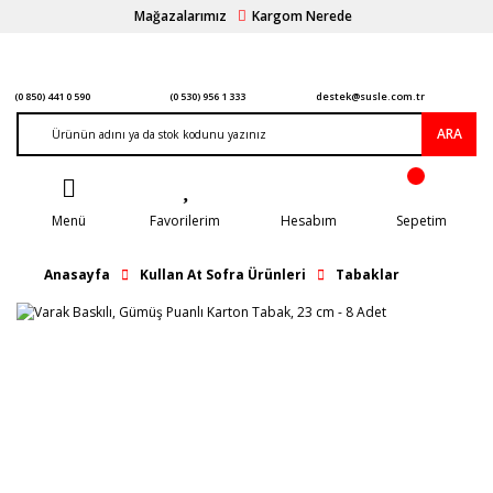
Mağazalarımız
Kargom Nerede
(0 850) 441 0 590
(0 530) 956 1 333
destek@susle.com.tr
ARA
Menü
Favorilerim
Hesabım
Sepetim
Anasayfa
Kullan At Sofra Ürünleri
Tabaklar