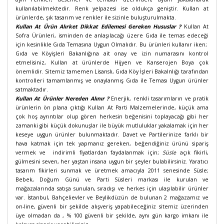
kullanılabilmektedir. Renk yelpazesi ise oldukça geniştir. Kullan at
ürünlerde, şık tasarım ve renkler ile sizinle buluşturulmakta.
Kullan At Ürün Alırket Dikkat Edilemesi Gereken Hususlar ?
Kullan At
Sofra Ürünleri, isminden de anlaşılacağı üzere Gıda ile temas edeceği
için kesinlikle Gıda Temasına Uygun Olmalıdır. Bu ürünleri kullanır iken;
Gıda ve Köyişleri Bakanlığına ait onay ve izin numarasını kontrol
etmelisiniz, Kullan at ürünlerde Hijyen ve Kanserojen Boya çok
önemlidir. Sitemiz tamemen Lisanslı, Gıda Köy İşleri Bakalnlığı tarafından
kontrolleri tamamlanmış ve onaylanmış Gıda ile Teması Uygun ürünler
satmaktadır.
Kullan At Ürünler Nereden Alınır ?
Enerjik, renkli tasarımların ve pratik
ürünlerin ön plana çıktığı Kullan At Parti Malzemelerinde, küçük ama
çok hoş ayrıntılar olup gören herkesin beğenisini toplayacağı gibi her
zamanki gibi küçük dokunuşlar ile büyük mutluluklar yakalamak için her
keseye uygun ürünler bulunmaktadır. Davet ve Partilerinize farklı bir
hava katmak için tek yapmanız gereken, beğendiğiniz ürünü sipariş
vermek ve indirimli fiyatlardan faydalanmak için;
Süsle
açık fikirli,
gülmesini seven, her yaştan insana uygun bir şeyler bulabilirsiniz. Yaratıcı
tasarım fikirleri sunmak ve üretmek amacıyla 2011 senesinde Süsle;
Bebek, Doğum Günü ve Parti Süsleri markası ile kurulan ve
mağazalarında satışa sunulan, sıradışı ve herkes için ulaşılabilir ürünler
var. İstanbul, Bahçelievler ve Beylikdüzün de bulunan 2 mağazamız ve
on-line, güvenli bir şekilde alışveriş yapabileceğiniz sitemiz üzerinden
üye olmadan da , % 100 güvenli bir şekilde, aynı gün kargo imkanı ile