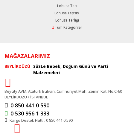
Lohusa Tacı
Lohusa Tepsisi
Lohusa Terliği
Tüm Kategoriler
MAĞAZALARIMIZ
BEYLİKDÜZÜ
SüSLe Bebek, Doğum Günü ve Parti
Malzemeleri
Beycity AVM. Atatürk Bulvarı, Cumhuriyet Mah. Zemin Kat, No:C-60
BEYLİKDÜZÜ / İSTANBUL
0 850 441 0 590
0 530 956 1 333
Kargo Destek Hattı : 0 850 441 0 590