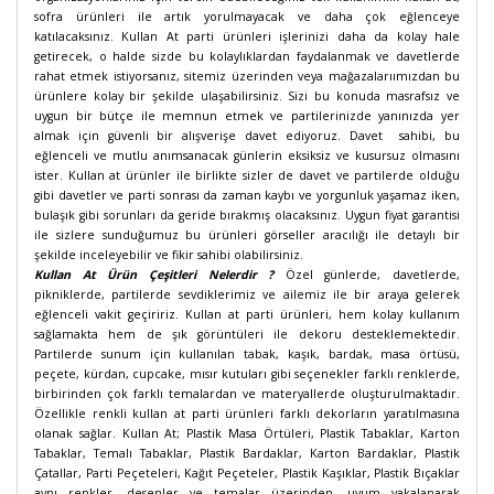
sofra ürünleri ile artık yorulmayacak ve daha çok eğlenceye
katılacaksınız. Kullan At parti ürünleri işlerinizi daha da kolay hale
getirecek, o halde sizde bu kolaylıklardan faydalanmak ve davetlerde
rahat etmek istiyorsanız, sitemiz üzerinden veya mağazalarıımızdan bu
ürünlere kolay bir şekilde ulaşabilirsiniz. Sizi bu konuda masrafsız ve
uygun bir bütçe ile memnun etmek ve partilerinizde yanınızda yer
almak için güvenli bir alışverişe davet ediyoruz. Davet sahibi, bu
eğlenceli ve mutlu anımsanacak günlerin eksiksiz ve kusursuz olmasını
ister. Kullan at ürünler ile birlikte sizler de davet ve partilerde olduğu
gibi davetler ve parti sonrası da zaman kaybı ve yorgunluk yaşamaz iken,
bulaşık gibi sorunları da geride bırakmış olacaksınız. Uygun fiyat garantisi
ile sizlere sunduğumuz bu ürünleri görseller aracılığı ile detaylı bir
şekilde inceleyebilir ve fikir sahibi olabilirsiniz.
Kullan At Ürün Çeşitleri Nelerdir ?
Özel günlerde, davetlerde,
pikniklerde, partilerde sevdiklerimiz ve ailemiz ile bir araya gelerek
eğlenceli vakit geçiririz. Kullan at parti ürünleri, hem kolay kullanım
sağlamakta hem de şık görüntüleri ile dekoru desteklemektedir.
Partilerde sunum için kullanılan tabak, kaşık, bardak, masa örtüsü,
peçete, kürdan, cupcake, mısır kutuları gibi seçenekler farklı renklerde,
birbirinden çok farklı temalardan ve materyallerde oluşturulmaktadır.
Özellikle renkli kullan at parti ürünleri farklı dekorların yaratılmasına
olanak sağlar. Kullan At; Plastik Masa Örtüleri, Plastik Tabaklar, Karton
Tabaklar, Temalı Tabaklar, Plastik Bardaklar, Karton Bardaklar, Plastik
Çatallar, Parti Peçeteleri, Kağıt Peçeteler, Plastik Kaşıklar, Plastik Bıçaklar
aynı renkler, desenler ve temalar üzerinden, uyum yakalanarak