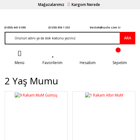
Mağazalarımız
Kargom Nerede
(0 850) 441 0 590
(0 530) 956 1 333
destek@susle.com.tr
ARA
Menü
Favorilerim
Hesabım
Sepetim
2 Yaş Mumu