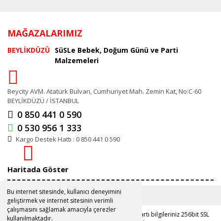
MAĞAZALARIMIZ
BEYLİKDÜZÜ
SüSLe Bebek, Doğum Günü ve Parti
Malzemeleri
Beycity AVM. Atatürk Bulvarı, Cumhuriyet Mah. Zemin Kat, No:C-60
BEYLİKDÜZÜ / İSTANBUL
0 850 441 0 590
0 530 956 1 333
Kargo Destek Hattı : 0 850 441 0 590
Haritada Göster
Bu internet sitesinde, kullanıcı deneyimini
geliştirmek ve internet sitesinin verimli
çalışmasını sağlamak amacıyla çerezler
Copyright 2019 ©
www.susle.com.tr
Kredi kartı bilgileriniz 256bit SSL
kullanılmaktadır.