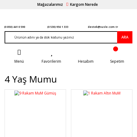
Mağazalarımız
Kargom Nerede
(0 850) 441 0 590
(0 530) 956 1 333
destek@susle.com.tr
ARA
Menü
Favorilerim
Hesabım
Sepetim
4 Yaş Mumu