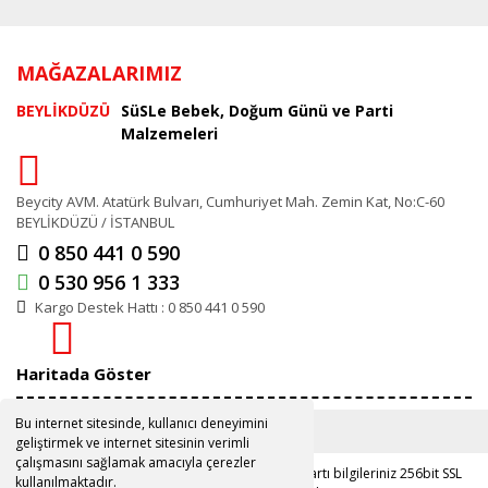
MAĞAZALARIMIZ
BEYLİKDÜZÜ
SüSLe Bebek, Doğum Günü ve Parti
Malzemeleri
Beycity AVM. Atatürk Bulvarı, Cumhuriyet Mah. Zemin Kat, No:C-60
BEYLİKDÜZÜ / İSTANBUL
0 850 441 0 590
0 530 956 1 333
Kargo Destek Hattı : 0 850 441 0 590
Haritada Göster
Bu internet sitesinde, kullanıcı deneyimini
geliştirmek ve internet sitesinin verimli
çalışmasını sağlamak amacıyla çerezler
Copyright 2019 ©
www.susle.com.tr
Kredi kartı bilgileriniz 256bit SSL
kullanılmaktadır.