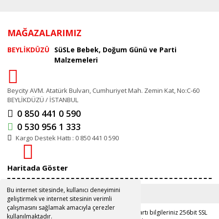
MAĞAZALARIMIZ
BEYLİKDÜZÜ
SüSLe Bebek, Doğum Günü ve Parti
Malzemeleri
Beycity AVM. Atatürk Bulvarı, Cumhuriyet Mah. Zemin Kat, No:C-60
BEYLİKDÜZÜ / İSTANBUL
0 850 441 0 590
0 530 956 1 333
Kargo Destek Hattı : 0 850 441 0 590
Haritada Göster
Bu internet sitesinde, kullanıcı deneyimini
geliştirmek ve internet sitesinin verimli
çalışmasını sağlamak amacıyla çerezler
Copyright 2019 ©
www.susle.com.tr
Kredi kartı bilgileriniz 256bit SSL
kullanılmaktadır.