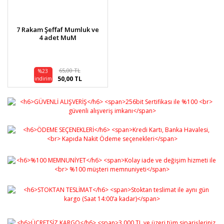
7 Rakam Şeffaf Mumluk ve
4 adet MuM
65,00 TL
%23
50,00 TL
indirim