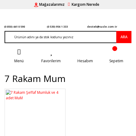
Mağazalarımız
Kargom Nerede
(0 850) 441 0 590
(0 530) 956 1 333
destek@susle.com.tr
ARA
Menü
Favorilerim
Hesabım
Sepetim
7 Rakam Mum