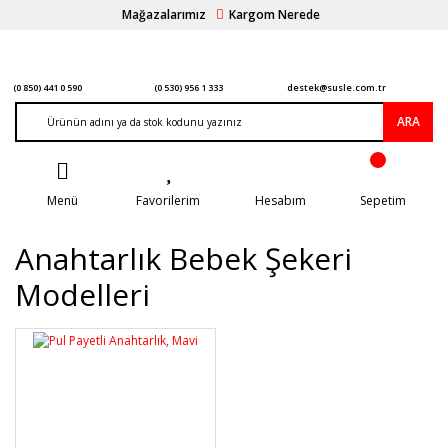
Mağazalarımız
Kargom Nerede
(0 850) 441 0 590
(0 530) 956 1 333
destek@susle.com.tr
ARA
Menü
Favorilerim
Hesabım
Sepetim
Anahtarlık Bebek Şekeri
Modelleri