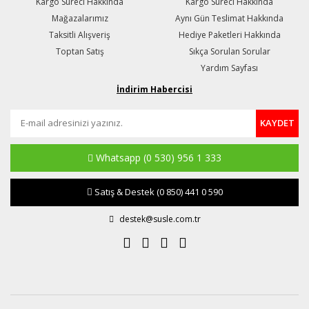
Kargo Süreci Hakkında
Kargo Süreci Hakkında
Mağazalarımız
Aynı Gün Teslimat Hakkında
Taksitli Alışveriş
Hediye Paketleri Hakkında
Toptan Satış
Sıkça Sorulan Sorular
Yardım Sayfası
İndirim Habercisi
KAYDET
Whatsapp
(0 530) 956 1 333
Satış & Destek
(0 850) 441 0 590
destek@susle.com.tr