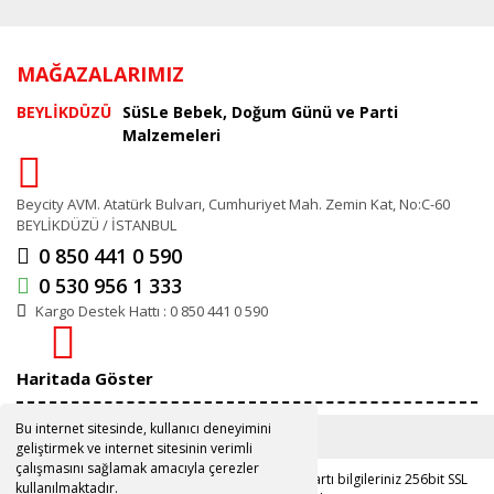
MAĞAZALARIMIZ
BEYLİKDÜZÜ
SüSLe Bebek, Doğum Günü ve Parti
Malzemeleri
Beycity AVM. Atatürk Bulvarı, Cumhuriyet Mah. Zemin Kat, No:C-60
BEYLİKDÜZÜ / İSTANBUL
0 850 441 0 590
0 530 956 1 333
Kargo Destek Hattı : 0 850 441 0 590
Haritada Göster
Bu internet sitesinde, kullanıcı deneyimini
geliştirmek ve internet sitesinin verimli
çalışmasını sağlamak amacıyla çerezler
Copyright 2019 ©
www.susle.com.tr
Kredi kartı bilgileriniz 256bit SSL
kullanılmaktadır.