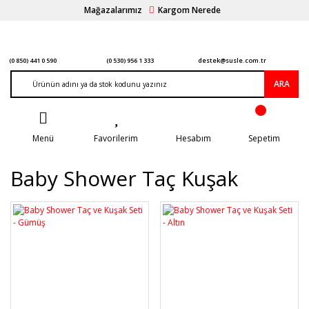
Mağazalarımız
Kargom Nerede
(0 850) 441 0 590
(0 530) 956 1 333
destek@susle.com.tr
ARA
Menü
Favorilerim
Hesabım
Sepetim
Baby Shower Taç Kuşak