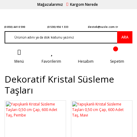
Mağazalarımız
Kargom Nerede
(0 850) 441 0 590
(0 530) 956 1 333
destek@susle.com.tr
ARA
Menü
Favorilerim
Hesabım
Sepetim
Dekoratif Kristal Süsleme
Taşları