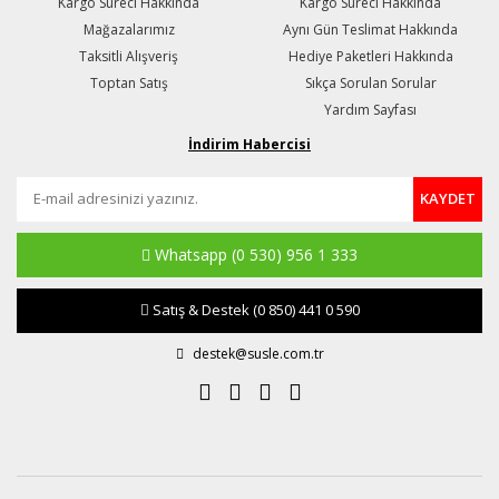
Kargo Süreci Hakkında
Kargo Süreci Hakkında
Mağazalarımız
Aynı Gün Teslimat Hakkında
Taksitli Alışveriş
Hediye Paketleri Hakkında
Toptan Satış
Sıkça Sorulan Sorular
Yardım Sayfası
İndirim Habercisi
KAYDET
Whatsapp
(0 530) 956 1 333
Satış & Destek
(0 850) 441 0 590
destek@susle.com.tr