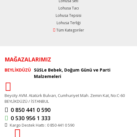
Lohusa Seti
Lohusa Tacı
Lohusa Tepsisi
Lohusa Terliği
Tüm Kategoriler
MAĞAZALARIMIZ
BEYLİKDÜZÜ
SüSLe Bebek, Doğum Günü ve Parti
Malzemeleri
Beycity AVM. Atatürk Bulvarı, Cumhuriyet Mah. Zemin Kat, No:C-60
BEYLİKDÜZÜ / İSTANBUL
0 850 441 0 590
0 530 956 1 333
Kargo Destek Hattı : 0 850 441 0 590