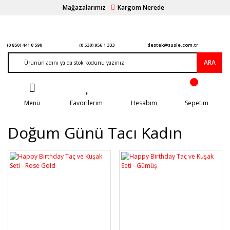
Mağazalarımız
Kargom Nerede
(0 850) 441 0 590
(0 530) 956 1 333
destek@susle.com.tr
ARA
Menü
Favorilerim
Hesabım
Sepetim
Doğum Günü Tacı Kadın