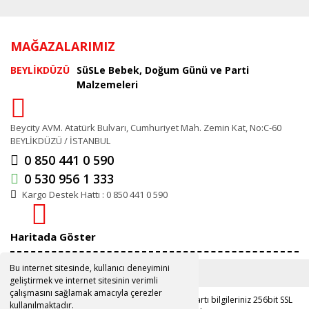
MAĞAZALARIMIZ
BEYLİKDÜZÜ
SüSLe Bebek, Doğum Günü ve Parti
Malzemeleri
Beycity AVM. Atatürk Bulvarı, Cumhuriyet Mah. Zemin Kat, No:C-60
BEYLİKDÜZÜ / İSTANBUL
0 850 441 0 590
0 530 956 1 333
Kargo Destek Hattı : 0 850 441 0 590
Haritada Göster
Bu internet sitesinde, kullanıcı deneyimini
geliştirmek ve internet sitesinin verimli
çalışmasını sağlamak amacıyla çerezler
Copyright 2019 ©
www.susle.com.tr
Kredi kartı bilgileriniz 256bit SSL
kullanılmaktadır.