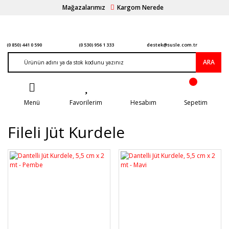
Mağazalarımız
Kargom Nerede
(0 850) 441 0 590
(0 530) 956 1 333
destek@susle.com.tr
ARA
Menü
Favorilerim
Hesabım
Sepetim
Fileli Jüt Kurdele