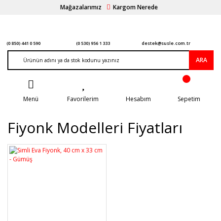
Mağazalarımız
Kargom Nerede
(0 850) 441 0 590
(0 530) 956 1 333
destek@susle.com.tr
ARA
Menü
Favorilerim
Hesabım
Sepetim
Fiyonk Modelleri Fiyatları