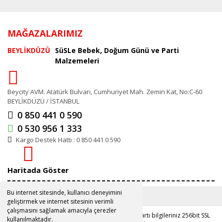
MAĞAZALARIMIZ
BEYLİKDÜZÜ
SüSLe Bebek, Doğum Günü ve Parti
Malzemeleri
Beycity AVM. Atatürk Bulvarı, Cumhuriyet Mah. Zemin Kat, No:C-60
BEYLİKDÜZÜ / İSTANBUL
0 850 441 0 590
0 530 956 1 333
Kargo Destek Hattı : 0 850 441 0 590
Haritada Göster
Bu internet sitesinde, kullanıcı deneyimini
geliştirmek ve internet sitesinin verimli
çalışmasını sağlamak amacıyla çerezler
Copyright 2019 ©
www.susle.com.tr
Kredi kartı bilgileriniz 256bit SSL
kullanılmaktadır.