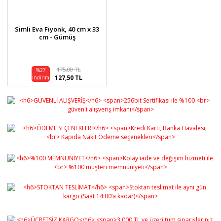
Simli Eva Fiyonk, 40 cm x 33
cm - Gümüş
175,00 TL
%27
127,50 TL
indirim