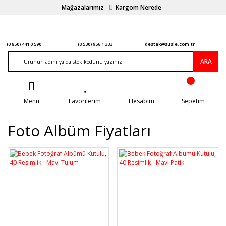
Mağazalarımız
Kargom Nerede
(0 850) 441 0 590
(0 530) 956 1 333
destek@susle.com.tr
ARA
Menü
Favorilerim
Hesabım
Sepetim
Foto Albüm Fiyatları