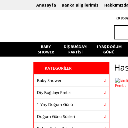
Anasayfa
Banka Bilgilerimiz
Hakkımızd
(0 850)
BABY
DIŞ BUĞDAYI
1 YAŞ DOĞUM
SHOWER
PARTISI
GÜNÜ
Has
KATEGORİLER
Baby Shower
Diş Buğdayı Partisi
1 Yaş Doğum Günü
Doğum Günü Süsleri