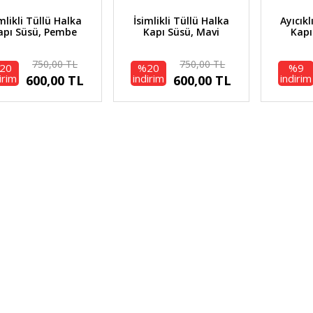
mlikli Tüllü Halka
İsimlikli Tüllü Halka
Ayıcık
apı Süsü, Pembe
Kapı Süsü, Mavi
Kapı
750,00 TL
750,00 TL
20
%20
%9
irim
indirim
indirim
600,00 TL
600,00 TL