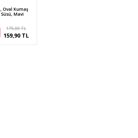
lı, Oval Kumaş
 Süsü, Mavi
175,00 TL
159,90 TL