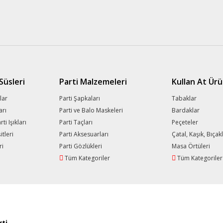
üsleri
Parti Malzemeleri
Kullan At Ürü
lar
Parti Şapkaları
Tabaklar
arı
Parti ve Balo Maskeleri
Bardaklar
i Işıkları
Parti Taçları
Peçeteler
tleri
Parti Aksesuarları
Çatal, Kaşık, Bıçak
ri
Parti Gözlükleri
Masa Örtüleri
Tüm Kategoriler
Tüm Kategoriler
ti