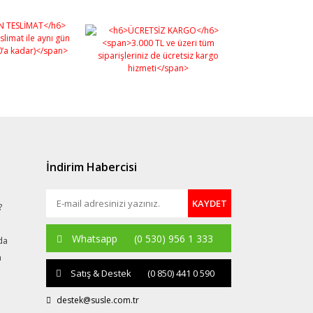
İndirim Habercisi
KAYDET
?
Whatsapp
(0 530) 956 1 333
da
a
Satış & Destek
(0 850) 441 0 590
destek@susle.com.tr