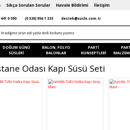
a
Sıkça Sorulan Sorular
Havale Bildirimi
İletişim
 441 0 590
(0 530) 956 1 333
destek@susle.com.tr
DOĞUM GÜNÜ
BALON, FOLYO
PARTI
PART
SÜSLERI
BALONLAR
KONSEPTLERI
MALZEME
tane Odası Kapı Süsü Seti