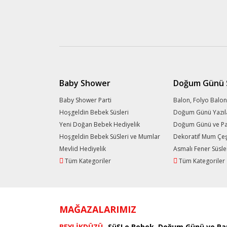
Baby Shower
Doğum Günü S
Baby Shower Parti
Balon, Folyo Balon
Hoşgeldin Bebek Süsleri
Doğum Günü Yazıl
Yeni Doğan Bebek Hediyelik
Doğum Günü ve Part
Hoşgeldin Bebek SüSleri ve Mumlar
Dekoratif Mum Çeşi
Mevlid Hediyelik
Asmalı Fener Süsle
Tüm Kategoriler
Tüm Kategoriler
MAĞAZALARIMIZ
BEYLİKDÜZÜ
SüSLe Bebek, Doğum Günü ve Par