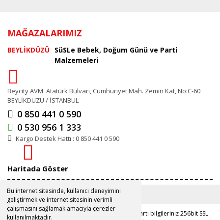
MAĞAZALARIMIZ
BEYLİKDÜZÜ
SüSLe Bebek, Doğum Günü ve Parti
Malzemeleri
Beycity AVM. Atatürk Bulvarı, Cumhuriyet Mah. Zemin Kat, No:C-60
BEYLİKDÜZÜ / İSTANBUL
0 850 441 0 590
0 530 956 1 333
Kargo Destek Hattı : 0 850 441 0 590
Haritada Göster
Bu internet sitesinde, kullanıcı deneyimini
geliştirmek ve internet sitesinin verimli
çalışmasını sağlamak amacıyla çerezler
Copyright 2019 ©
www.susle.com.tr
Kredi kartı bilgileriniz 256bit SSL
kullanılmaktadır.