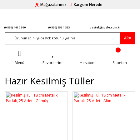
Mağazalarımız
Kargom Nerede
(0 850) 441 0 590
(0 530) 956 1 333
destek@susle.com.tr
ARA
Menü
Favorilerim
Hesabım
Sepetim
Hazır Kesilmiş Tüller