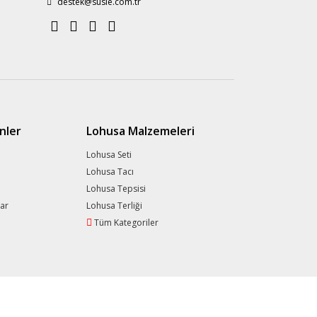
destek@susle.com.tr
nler
Lohusa Malzemeleri
Lohusa Seti
Lohusa Tacı
Lohusa Tepsisi
lar
Lohusa Terliği
Tüm Kategoriler