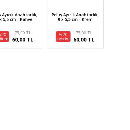
ş Ayıcık Anahtarlık,
Peluş Ayıcık Anahtarlık,
x 5,5 cm - Kahve
9 x 5,5 cm - Krem
75,00 TL
75,00 TL
%20
%20
dirim
indirim
60,00 TL
60,00 TL