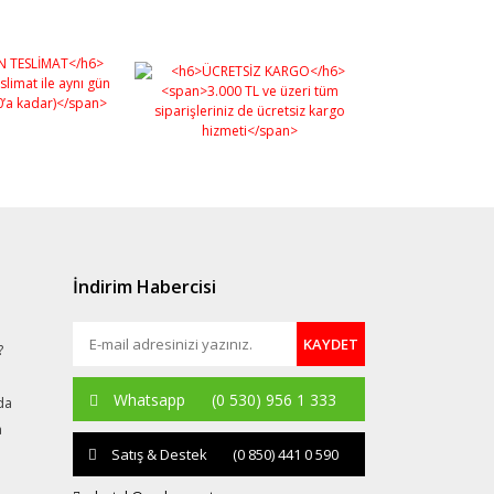
İndirim Habercisi
KAYDET
?
Whatsapp
(0 530) 956 1 333
da
a
Satış & Destek
(0 850) 441 0 590