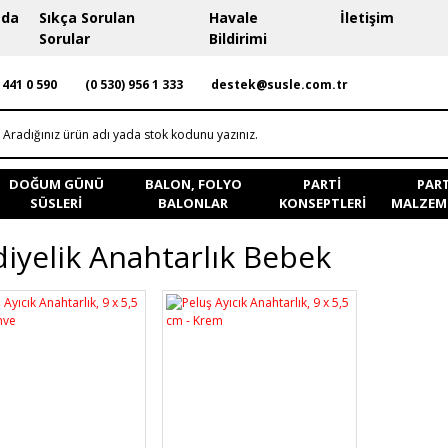
zda
Sıkça Sorulan
Havale
İletişim
Sorular
Bildirimi
 441 0 590
(0 530) 956 1 333
destek@susle.com.tr
DOĞUM GÜNÜ
BALON, FOLYO
PARTI
PART
SÜSLERI
BALONLAR
KONSEPTLERI
MALZEME
iyelik Anahtarlık Bebek