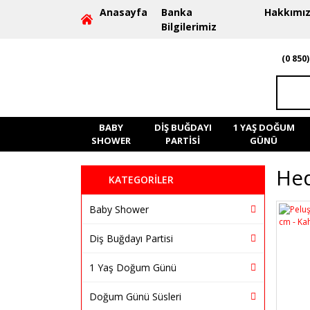
Anasayfa
Banka
Hakkımı
Bilgilerimiz
(0 850)
BABY
DIŞ BUĞDAYI
1 YAŞ DOĞUM
SHOWER
PARTISI
GÜNÜ
Hed
KATEGORİLER
Baby Shower
Diş Buğdayı Partisi
1 Yaş Doğum Günü
Doğum Günü Süsleri