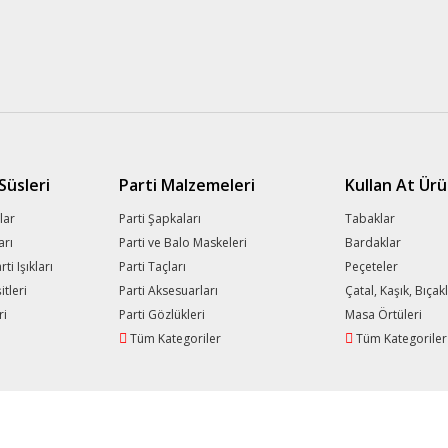
üsleri
Parti Malzemeleri
Kullan At Ürü
lar
Parti Şapkaları
Tabaklar
arı
Parti ve Balo Maskeleri
Bardaklar
i Işıkları
Parti Taçları
Peçeteler
tleri
Parti Aksesuarları
Çatal, Kaşık, Bıçak
ri
Parti Gözlükleri
Masa Örtüleri
Tüm Kategoriler
Tüm Kategoriler