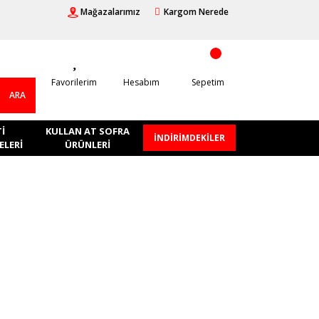
Mağazalarımız
Kargom Nerede
Favorilerim
Hesabım
Sepetim
ARA
I
KULLAN AT SOFRA
İNDİRİMDEKİLER
LERI
ÜRÜNLERI