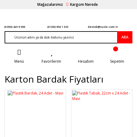
Mağazalarımız
Kargom Nerede
(0 850) 441 0 590
(0 530) 956 1 333
destek@susle.com.tr
ARA
Menü
Favorilerim
Hesabım
Sepetim
Karton Bardak Fiyatları