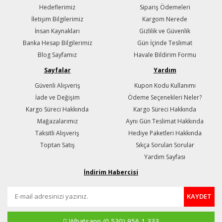
Hedeflerimiz
Sipariş Ödemeleri
İletişim Bilgilerimiz
Kargom Nerede
İnsan Kaynakları
Gizlilik ve Güvenlik
Banka Hesap Bilgilerimiz
Gün İçinde Teslimat
Blog Sayfamız
Havale Bildirim Formu
Sayfalar
Yardım
Güvenli Alışveriş
Kupon Kodu Kullanımı
İade ve Değişim
Ödeme Seçenekleri Neler?
Kargo Süreci Hakkında
Kargo Süreci Hakkında
Mağazalarımız
Aynı Gün Teslimat Hakkında
Taksitli Alışveriş
Hediye Paketleri Hakkında
Toptan Satış
Sıkça Sorulan Sorular
Yardım Sayfası
İndirim Habercisi
KAYDET
Whatsapp
(0 530) 956 1 333