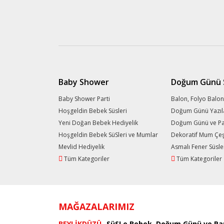
Baby Shower
Doğum Günü S
Baby Shower Parti
Balon, Folyo Balon
Hoşgeldin Bebek Süsleri
Doğum Günü Yazıl
Yeni Doğan Bebek Hediyelik
Doğum Günü ve Part
Hoşgeldin Bebek SüSleri ve Mumlar
Dekoratif Mum Çeşi
Mevlid Hediyelik
Asmalı Fener Süsle
Tüm Kategoriler
Tüm Kategoriler
MAĞAZALARIMIZ
BEYLİKDÜZÜ
SüSLe Bebek, Doğum Günü ve Par