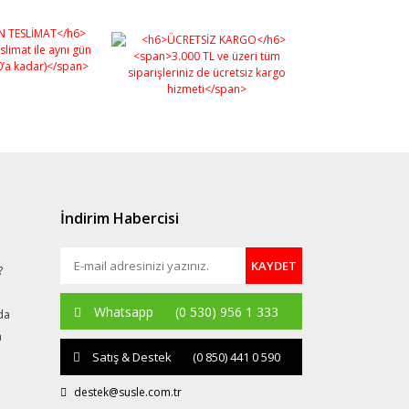
İndirim Habercisi
KAYDET
?
Whatsapp
(0 530) 956 1 333
da
a
Satış & Destek
(0 850) 441 0 590
destek@susle.com.tr