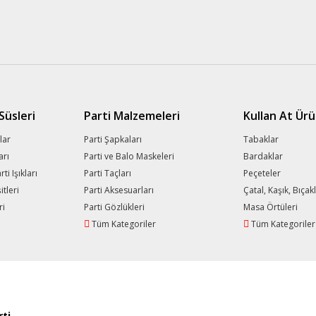
üsleri
Parti Malzemeleri
Kullan At Ürü
lar
Parti Şapkaları
Tabaklar
arı
Parti ve Balo Maskeleri
Bardaklar
i Işıkları
Parti Taçları
Peçeteler
tleri
Parti Aksesuarları
Çatal, Kaşık, Bıçak
ri
Parti Gözlükleri
Masa Örtüleri
Tüm Kategoriler
Tüm Kategoriler
ti