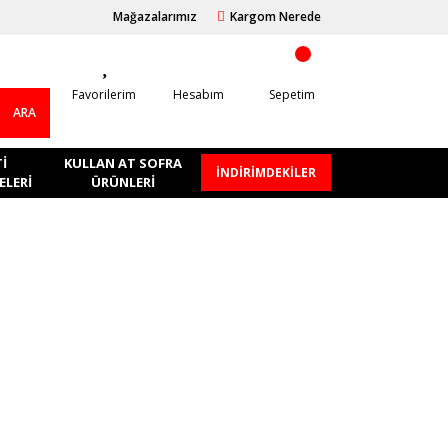
Mağazalarımız
Kargom Nerede
Favorilerim
Hesabım
Sepetim
ARA
I
KULLAN AT SOFRA
İNDİRİMDEKİLER
LERI
ÜRÜNLERI