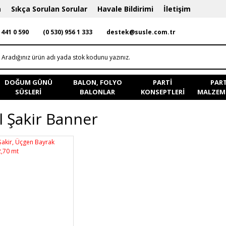
a
Sıkça Sorulan Sorular
Havale Bildirimi
İletişim
 441 0 590
(0 530) 956 1 333
destek@susle.com.tr
DOĞUM GÜNÜ
BALON, FOLYO
PARTI
PART
SÜSLERI
BALONLAR
KONSEPTLERI
MALZEME
l Şakir Banner