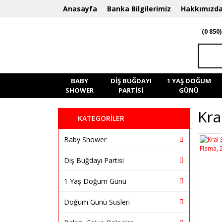
Anasayfa
Banka Bilgilerimiz
Hakkımızd
(0 850)
BABY
DIŞ BUĞDAYI
1 YAŞ DOĞUM
SHOWER
PARTISI
GÜNÜ
Kra
KATEGORİLER
Baby Shower
Diş Buğdayı Partisi
1 Yaş Doğum Günü
Doğum Günü Süsleri