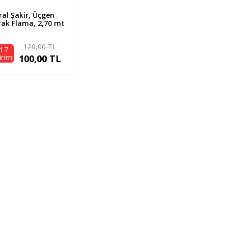
ral Şakir, Üçgen
ak Flama, 2,70 mt
120,00 TL
17
irim
100,00 TL