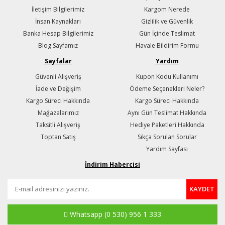
İletişim Bilgilerimiz
Kargom Nerede
İnsan Kaynakları
Gizlilik ve Güvenlik
Banka Hesap Bilgilerimiz
Gün İçinde Teslimat
Blog Sayfamız
Havale Bildirim Formu
Sayfalar
Yardım
Güvenli Alışveriş
Kupon Kodu Kullanımı
İade ve Değişim
Ödeme Seçenekleri Neler?
Kargo Süreci Hakkında
Kargo Süreci Hakkında
Mağazalarımız
Aynı Gün Teslimat Hakkında
Taksitli Alışveriş
Hediye Paketleri Hakkında
Toptan Satış
Sıkça Sorulan Sorular
Yardım Sayfası
İndirim Habercisi
KAYDET
Whatsapp
(0 530) 956 1 333