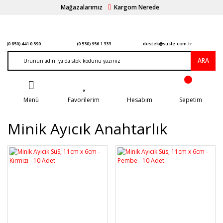
Mağazalarımız
Kargom Nerede
(0 850) 441 0 590
(0 530) 956 1 333
destek@susle.com.tr
ARA
Menü
Favorilerim
Hesabım
Sepetim
Minik Ayıcık Anahtarlık