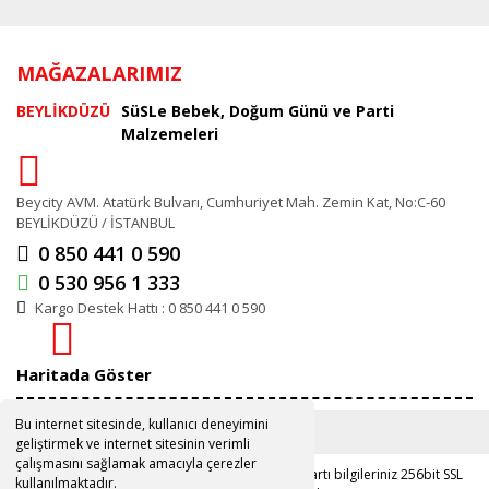
MAĞAZALARIMIZ
BEYLİKDÜZÜ
SüSLe Bebek, Doğum Günü ve Parti
Malzemeleri
Beycity AVM. Atatürk Bulvarı, Cumhuriyet Mah. Zemin Kat, No:C-60
BEYLİKDÜZÜ / İSTANBUL
0 850 441 0 590
0 530 956 1 333
Kargo Destek Hattı : 0 850 441 0 590
Haritada Göster
Bu internet sitesinde, kullanıcı deneyimini
geliştirmek ve internet sitesinin verimli
çalışmasını sağlamak amacıyla çerezler
Copyright 2019 ©
www.susle.com.tr
Kredi kartı bilgileriniz 256bit SSL
kullanılmaktadır.