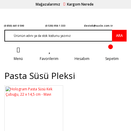
Mağazalarımız
Kargom Nerede
(0 850) 441 0 590
(0 530) 956 1 333
destek@susle.com.tr
ARA
Menü
Favorilerim
Hesabım
Sepetim
Pasta Süsü Pleksi