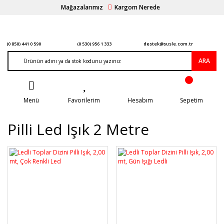
Mağazalarımız
Kargom Nerede
(0 850) 441 0 590
(0 530) 956 1 333
destek@susle.com.tr
ARA
Menü
Favorilerim
Hesabım
Sepetim
Pilli Led Işık 2 Metre