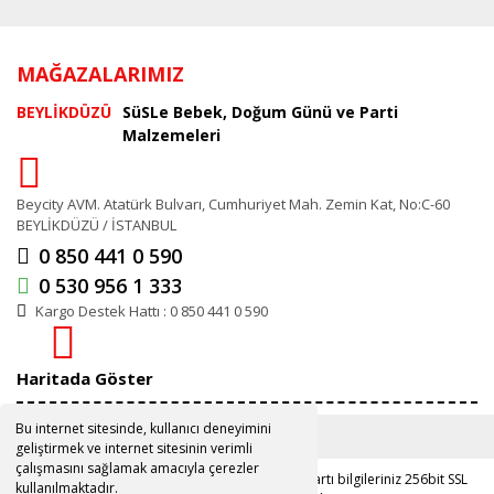
MAĞAZALARIMIZ
BEYLİKDÜZÜ
SüSLe Bebek, Doğum Günü ve Parti
Malzemeleri
Beycity AVM. Atatürk Bulvarı, Cumhuriyet Mah. Zemin Kat, No:C-60
BEYLİKDÜZÜ / İSTANBUL
0 850 441 0 590
0 530 956 1 333
Kargo Destek Hattı : 0 850 441 0 590
Haritada Göster
Bu internet sitesinde, kullanıcı deneyimini
geliştirmek ve internet sitesinin verimli
çalışmasını sağlamak amacıyla çerezler
Copyright 2019 ©
www.susle.com.tr
Kredi kartı bilgileriniz 256bit SSL
kullanılmaktadır.