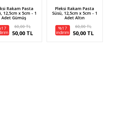
eksi Rakam Pasta
Pleksi Rakam Pasta
, 12,5cm x 5cm - 1
Süsü, 12,5cm x 5cm - 1
Adet Gümüş
Adet Altın
60,00 TL
60,00 TL
%17
%17
dirim
indirim
50,00 TL
50,00 TL