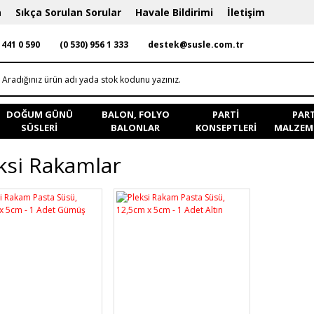
a
Sıkça Sorulan Sorular
Havale Bildirimi
İletişim
 441 0 590
(0 530) 956 1 333
destek@susle.com.tr
DOĞUM GÜNÜ
BALON, FOLYO
PARTI
PART
SÜSLERI
BALONLAR
KONSEPTLERI
MALZEME
ksi Rakamlar