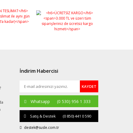
İndirim Habercisi
KAYDET
?
Whatsapp
(0 530) 956 1 333
da
a
Satış & Destek
(0 850) 441 0 590
destek@susle.com.tr