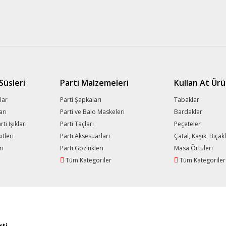
üsleri
Parti Malzemeleri
Kullan At Ürü
lar
Parti Şapkaları
Tabaklar
arı
Parti ve Balo Maskeleri
Bardaklar
i Işıkları
Parti Taçları
Peçeteler
tleri
Parti Aksesuarları
Çatal, Kaşık, Bıçak
ri
Parti Gözlükleri
Masa Örtüleri
Tüm Kategoriler
Tüm Kategoriler
ti