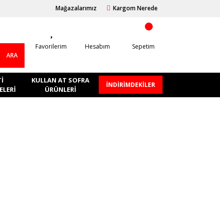
Mağazalarımız
Kargom Nerede
Favorilerim
Hesabım
Sepetim
ARA
I
KULLAN AT SOFRA
İNDİRİMDEKİLER
LERI
ÜRÜNLERI