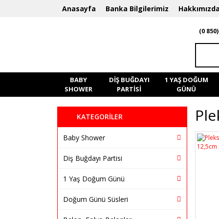
Anasayfa
Banka Bilgilerimiz
Hakkımızd
(0 850)
BABY
DIŞ BUĞDAYI
1 YAŞ DOĞUM
SHOWER
PARTISI
GÜNÜ
Ple
KATEGORİLER
Baby Shower
Diş Buğdayı Partisi
1 Yaş Doğum Günü
Doğum Günü Süsleri