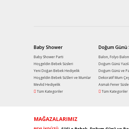
Baby Shower
Doğum Günü S
Baby Shower Parti
Balon, Folyo Balon
Hoşgeldin Bebek Süsleri
Doğum Günü Yazıl
Yeni Doğan Bebek Hediyelik
Doğum Günü ve Part
Hoşgeldin Bebek SüSleri ve Mumlar
Dekoratif Mum Çeşi
Mevlid Hediyelik
Asmalı Fener Süsle
Tüm Kategoriler
Tüm Kategoriler
MAĞAZALARIMIZ
BEYLİKDÜZÜ
SüSLe Bebek, Doğum Günü ve Par