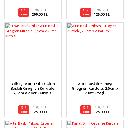
250,00 TL
150,00 TL
%20
%17
200,00 TL
125,00 TL
indirim
indirim
Yılbaşı Mutlu Yıllar Altın
Altın Baskılı Yılbaşı
Baskılı Grogren Kurdele,
Grogren Kurdele, 2,5cm x
2,5cm x 23mt - Kırmızı
23mt - Yeşil
150,00 TL
150,00 TL
%17
%17
125,00 TL
125,00 TL
indirim
indirim