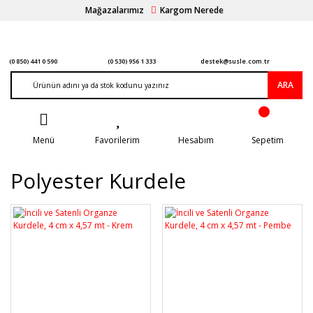
Mağazalarımız
Kargom Nerede
(0 850) 441 0 590
(0 530) 956 1 333
destek@susle.com.tr
ARA
Menü
Favorilerim
Hesabım
Sepetim
Polyester Kurdele