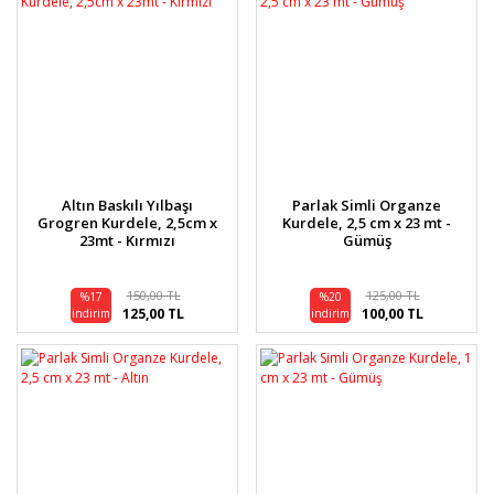
Altın Baskılı Yılbaşı
Parlak Simli Organze
Grogren Kurdele, 2,5cm x
Kurdele, 2,5 cm x 23 mt -
23mt - Kırmızı
Gümüş
150,00 TL
125,00 TL
%17
%20
125,00 TL
100,00 TL
indirim
indirim