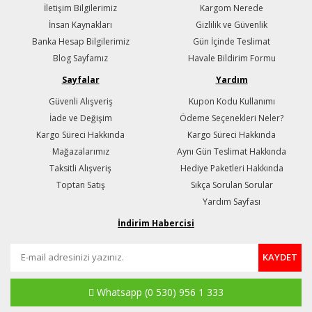
İletişim Bilgilerimiz
Kargom Nerede
İnsan Kaynakları
Gizlilik ve Güvenlik
Banka Hesap Bilgilerimiz
Gün İçinde Teslimat
Blog Sayfamız
Havale Bildirim Formu
Sayfalar
Yardım
Güvenli Alışveriş
Kupon Kodu Kullanımı
İade ve Değişim
Ödeme Seçenekleri Neler?
Kargo Süreci Hakkında
Kargo Süreci Hakkında
Mağazalarımız
Aynı Gün Teslimat Hakkında
Taksitli Alışveriş
Hediye Paketleri Hakkında
Toptan Satış
Sıkça Sorulan Sorular
Yardım Sayfası
İndirim Habercisi
KAYDET
Whatsapp
(0 530) 956 1 333