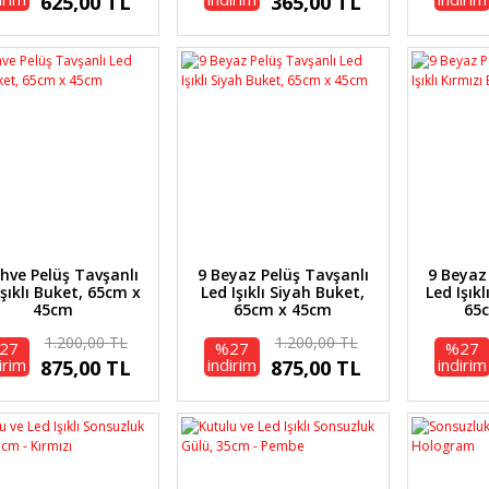
625,00 TL
365,00 TL
hve Pelüş Tavşanlı
9 Beyaz Pelüş Tavşanlı
9 Beyaz
Işıklı Buket, 65cm x
Led Işıklı Siyah Buket,
Led Işıkl
45cm
65cm x 45cm
65
1.200,00 TL
1.200,00 TL
27
%27
%27
irim
indirim
indirim
875,00 TL
875,00 TL