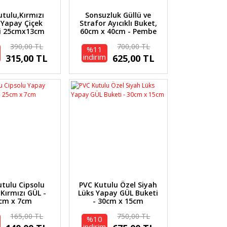
utulu,Kırmızı
Sonsuzluk Güllü ve
 Yapay Çiçek
Strafor Ayıcıklı Buket,
i 25cmx13cm
60cm x 40cm - Pembe
390,00 TL
700,00 TL
%11
indirim
315,00 TL
625,00 TL
utulu Cipsolu
PVC Kutulu Özel Siyah
Kırmızı GÜL -
Lüks Yapay GÜL Buketi
cm x 7cm
- 30cm x 15cm
165,00 TL
750,00 TL
%10
indirim