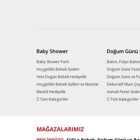
Baby Shower
Doğum Günü S
Baby Shower Parti
Balon, Folyo Balon
Hoşgeldin Bebek Süsleri
Doğum Günü Yazıl
Yeni Doğan Bebek Hediyelik
Doğum Günü ve Part
Hoşgeldin Bebek SüSleri ve Mumlar
Dekoratif Mum Çeşi
Mevlid Hediyelik
Asmalı Fener Süsle
Tüm Kategoriler
Tüm Kategoriler
MAĞAZALARIMIZ
BEYLİKDÜZÜ
SüSLe Bebek, Doğum Günü ve Par