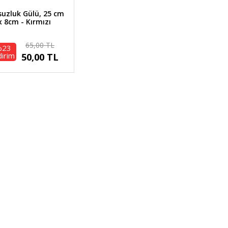
uzluk Gülü, 25 cm
x 8cm - Kırmızı
65,00 TL
%23
dirim
50,00 TL