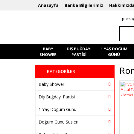
Anasayfa
Banka Bilgilerimiz
Hakkımızd
(0 850)
BABY
DIŞ BUĞDAYI
1 YAŞ DOĞUM
SHOWER
PARTISI
GÜNÜ
Rom
KATEGORİLER
Baby Shower
Diş Buğdayı Partisi
1 Yaş Doğum Günü
Doğum Günü Süsleri