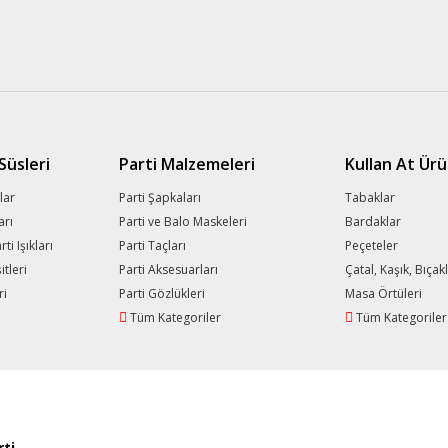
üsleri
Parti Malzemeleri
Kullan At Ürü
lar
Parti Şapkaları
Tabaklar
arı
Parti ve Balo Maskeleri
Bardaklar
i Işıkları
Parti Taçları
Peçeteler
tleri
Parti Aksesuarları
Çatal, Kaşık, Bıçak
ri
Parti Gözlükleri
Masa Örtüleri
Tüm Kategoriler
Tüm Kategoriler
ti