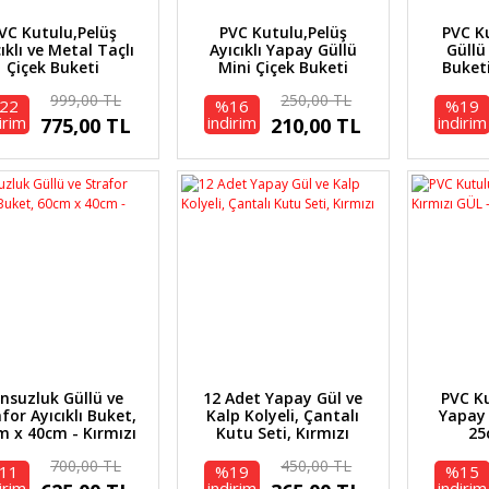
VC Kutulu,Pelüş
PVC Kutulu,Pelüş
PVC K
ıklı ve Metal Taçlı
Ayıcıklı Yapay Güllü
Güllü
Çiçek Buketi
Mini Çiçek Buketi
Buket
28cmx18cm
26cmx8,5cm
999,00 TL
250,00 TL
22
%16
%19
irim
indirim
indirim
775,00 TL
210,00 TL
nsuzluk Güllü ve
12 Adet Yapay Gül ve
PVC K
for Ayıcıklı Buket,
Kalp Kolyeli, Çantalı
Yapay 
m x 40cm - Kırmızı
Kutu Seti, Kırmızı
25
700,00 TL
450,00 TL
11
%19
%15
irim
indirim
indirim