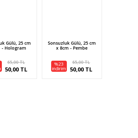
uk Gülü, 25 cm
Sonsuzluk Gülü, 25 cm
 - Hologram
x 8cm - Pembe
65,00 TL
65,00 TL
%23
m
indirim
50,00 TL
50,00 TL