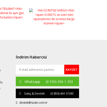
İndirim Habercisi
KAYDET
?
Whatsapp
(0 530) 956 1 333
da
a
Satış & Destek
(0 850) 441 0 590
destek@susle.com.tr