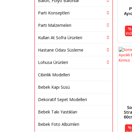
Balon, Folyo Balonlar
P
Parti Konseptleri
Ayıc
Parti Malzemeleri
%
ind
Kullan At Sofra Ürünleri
Hastane Odası Süsleme
Lohusa Ürünleri
Cibinlik Modelleri
Bebek Kapı Süsü
Dekoratif Sepet Modelleri
So
Bebek Takı Yastıkları
Stra
60c
Bebek Foto Albümleri
%
ind