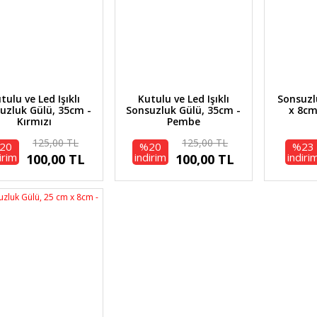
tulu ve Led Işıklı
Kutulu ve Led Işıklı
Sonsuzl
uzluk Gülü, 35cm -
Sonsuzluk Gülü, 35cm -
x 8cm
Kırmızı
Pembe
125,00 TL
125,00 TL
20
%20
%23
irim
indirim
indiri
100,00 TL
100,00 TL