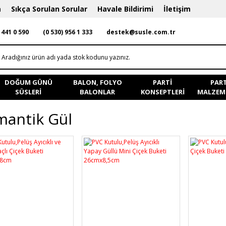
a
Sıkça Sorulan Sorular
Havale Bildirimi
İletişim
 441 0 590
(0 530) 956 1 333
destek@susle.com.tr
DOĞUM GÜNÜ
BALON, FOLYO
PARTI
PART
SÜSLERI
BALONLAR
KONSEPTLERI
MALZEME
antik Gül