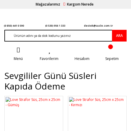
Mağazalarımız
Kargom Nerede
(0 850) 441 0 590
(0 530) 956 1 333
destek@susle.com.tr
ARA
Menü
Favorilerim
Hesabım
Sepetim
Sevgililer Günü Süsleri
Kapıda Ödeme