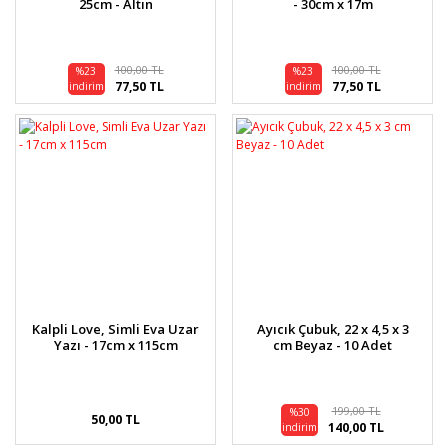
25cm - Altın
- 30cm x 17m
100,00 TL
100,00 TL
%23
%23
77,50 TL
77,50 TL
indirim
indirim
Kalpli Love, Simli Eva Uzar
Ayıcık Çubuk, 22 x 4,5 x 3
Yazı - 17cm x 115cm
cm Beyaz - 10 Adet
199,00 TL
%30
50,00 TL
140,00 TL
indirim