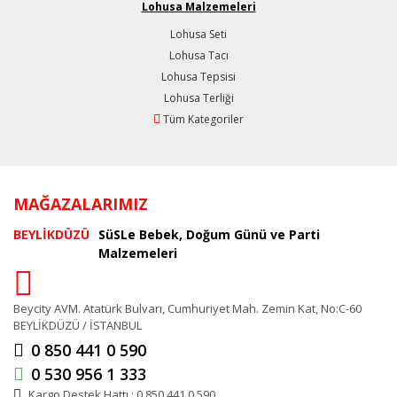
Lohusa Malzemeleri
Lohusa Seti
Lohusa Tacı
Lohusa Tepsisi
Lohusa Terliği
Tüm Kategoriler
MAĞAZALARIMIZ
BEYLİKDÜZÜ
SüSLe Bebek, Doğum Günü ve Parti
Malzemeleri
Beycity AVM. Atatürk Bulvarı, Cumhuriyet Mah. Zemin Kat, No:C-60
BEYLİKDÜZÜ / İSTANBUL
0 850 441 0 590
0 530 956 1 333
Kargo Destek Hattı : 0 850 441 0 590