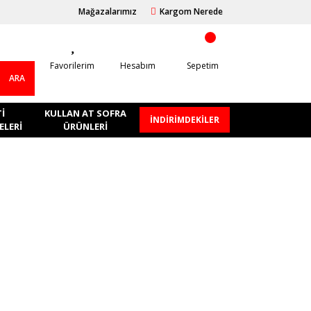
Mağazalarımız
Kargom Nerede
Favorilerim
Hesabım
Sepetim
ARA
I
KULLAN AT SOFRA
İNDİRİMDEKİLER
LERI
ÜRÜNLERI