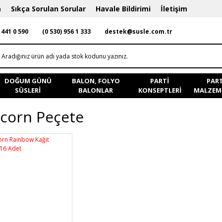
a
Sıkça Sorulan Sorular
Havale Bildirimi
İletişim
 441 0 590
(0 530) 956 1 333
destek@susle.com.tr
DOĞUM GÜNÜ
BALON, FOLYO
PARTI
PART
SÜSLERI
BALONLAR
KONSEPTLERI
MALZEME
corn Peçete