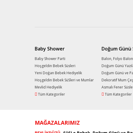
Baby Shower
Doğum Günü S
Baby Shower Parti
Balon, Folyo Balon
Hoşgeldin Bebek Süsleri
Doğum Günü Yazıl
Yeni Doğan Bebek Hediyelik
Doğum Günü ve Part
Hoşgeldin Bebek SüSleri ve Mumlar
Dekoratif Mum Çeşi
Mevlid Hediyelik
Asmalı Fener Süsle
Tüm Kategoriler
Tüm Kategoriler
MAĞAZALARIMIZ
BEYLİKDÜZÜ
SüSLe Bebek, Doğum Günü ve Par