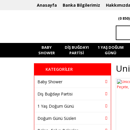
Anasayfa
Banka Bilgilerimiz
Hakkımızd
(0 850)
BABY
DIŞ BUĞDAYI
1 YAŞ DOĞUM
SHOWER
PARTISI
GÜNÜ
Uni
KATEGORİLER
Baby Shower
Diş Buğdayı Partisi
1 Yaş Doğum Günü
Doğum Günü Süsleri