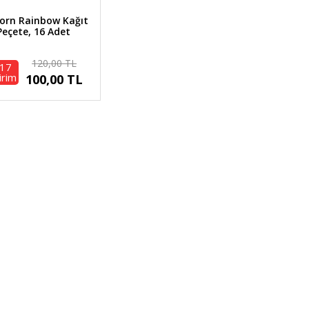
orn Rainbow Kağıt
Peçete, 16 Adet
120,00 TL
17
irim
100,00 TL