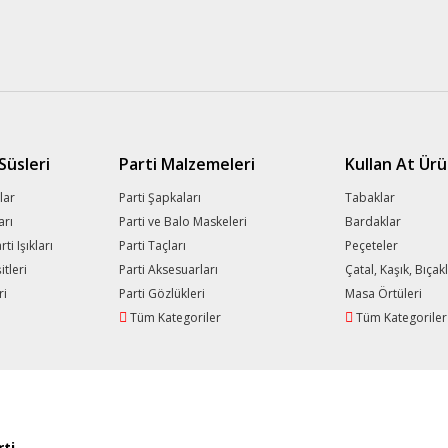
üsleri
Parti Malzemeleri
Kullan At Ürü
lar
Parti Şapkaları
Tabaklar
arı
Parti ve Balo Maskeleri
Bardaklar
i Işıkları
Parti Taçları
Peçeteler
tleri
Parti Aksesuarları
Çatal, Kaşık, Bıçak
ri
Parti Gözlükleri
Masa Örtüleri
Tüm Kategoriler
Tüm Kategoriler
ti