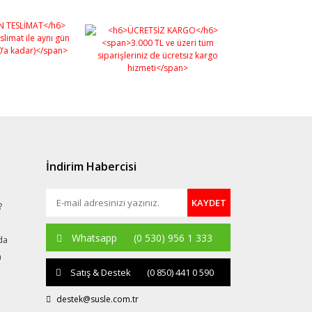
İndirim Habercisi
KAYDET
?
Whatsapp
(0 530) 956 1 333
da
a
Satış & Destek
(0 850) 441 0 590
destek@susle.com.tr