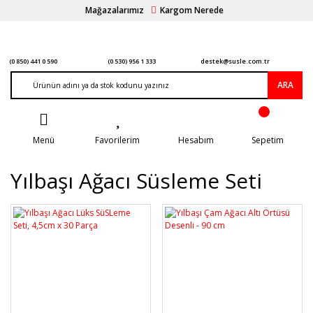
Mağazalarımız
Kargom Nerede
(0 850) 441 0 590
(0 530) 956 1 333
destek@susle.com.tr
ARA
Menü
Favorilerim
Hesabım
Sepetim
Yılbaşı Ağacı Süsleme Seti