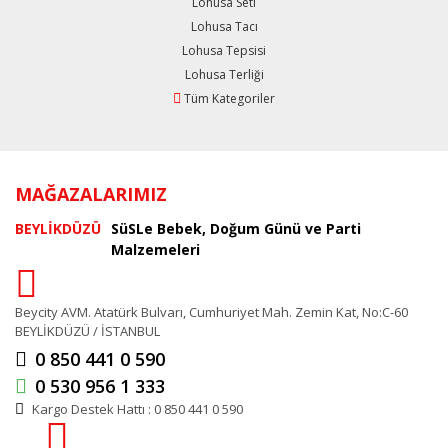
Lohusa Seti
Lohusa Tacı
Lohusa Tepsisi
Lohusa Terliği
Tüm Kategoriler
MAĞAZALARIMIZ
BEYLİKDÜZÜ
SüSLe Bebek, Doğum Günü ve Parti
Malzemeleri
Beycity AVM. Atatürk Bulvarı, Cumhuriyet Mah. Zemin Kat, No:C-60
BEYLİKDÜZÜ / İSTANBUL
0 850 441 0 590
0 530 956 1 333
Kargo Destek Hattı : 0 850 441 0 590