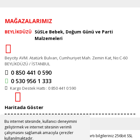
MAĞAZALARIMIZ
BEYLİKDÜZÜ
SüSLe Bebek, Doğum Günü ve Parti
Malzemeleri
Beycity AVM. Atatürk Bulvarı, Cumhuriyet Mah. Zemin Kat, No:C-60
BEYLİKDÜZÜ / İSTANBUL
0 850 441 0 590
0 530 956 1 333
Kargo Destek Hattı : 0 850 441 0 590
Haritada Göster
Bu internet sitesinde, kullanıcı deneyimini
geliştirmek ve internet sitesinin verimli
çalışmasını sağlamak amacıyla çerezler
Copyright 2019 ©
www.susle.com.tr
Kredi kartı bilgileriniz 256bit SSL
kullanılmaktadır.