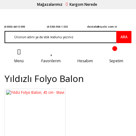
Mağazalarımız
Kargom Nerede
(0 850) 441 0 590
(0 530) 956 1 333
destek@susle.com.tr
ARA
Menü
Favorilerim
Hesabım
Sepetim
Yıldızlı Folyo Balon