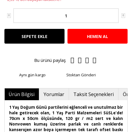
SEPETE EKLE
HEMEN AL
Bu ürünü paylaş
Aynı gün kargo
Stoktan Gönderi
Ürün Bilgisi
Yorumlar
Taksit Seçenekleri
Öner
1 Yaş Doğum Günü partilerini eğlenceli ve unutulmaz bir
hale getirecek olan, 1 Yaş Parti Malzemeleri SüSLe'de!
70cm x 50cm ölçüsünde, 120 gr / m2 sert ve kalın
Nonvowen kumaş üzerine parlak ve canlı renklerde
kanserojen azor boya içermeyen tek tarafı ofset baskı