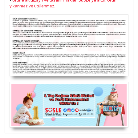
•
Ürüne ait dizayn ve tasarım hakları SüSLe'ye aittir. Ürün
yıkanmaz ve ütülenmez.