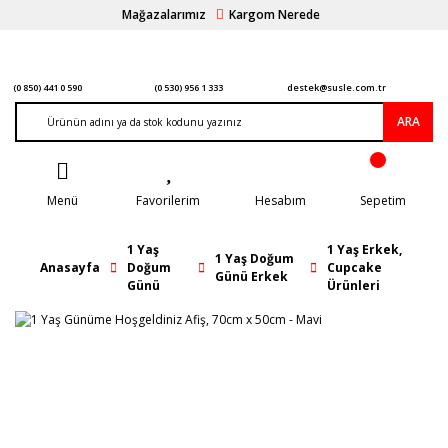
Mağazalarımız
Kargom Nerede
(0 850) 441 0 590
(0 530) 956 1 333
destek@susle.com.tr
ARA
Menü
Favorilerim
Hesabım
Sepetim
1 Yaş
1 Yaş Erkek,
1 Yaş Doğum
Anasayfa
Doğum
Cupcake
Günü Erkek
Günü
Ürünleri