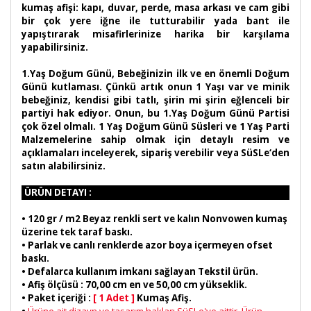
kumaş afişi: kapı, duvar, perde, masa arkası ve cam gibi
bir çok yere iğne ile tutturabilir yada bant ile
yapıştırarak misafirlerinize harika bir karşılama
yapabilirsiniz.
1.Yaş Doğum Günü, Bebeğinizin ilk ve en önemli Doğum
Günü kutlaması. Çünkü artık onun 1 Yaşı var ve minik
bebeğiniz, kendisi gibi tatlı, şirin mi şirin eğlenceli bir
partiyi hak ediyor. Onun, bu 1.Yaş Doğum Günü Partisi
çok özel olmalı. 1 Yaş Doğum Günü Süsleri ve 1 Yaş Parti
Malzemelerine sahip olmak için detaylı resim ve
açıklamaları inceleyerek, sipariş verebilir veya SüSLe‘den
satın alabilirsiniz.
ÜRÜN DETAYI :
•
120 gr / m2 Beyaz renkli sert ve kalın Nonvowen kumaş
üzerine tek taraf baskı.
• Parlak ve canlı renklerde azor boya içermeyen ofset
baskı.
• Defalarca kullanım imkanı sağlayan Tekstil ürün.
• Afiş ölçüsü : 70,00 cm en ve 50,00 cm yükseklik.
• Paket içeriği :
[ 1 Adet ]
Kumaş Afiş.