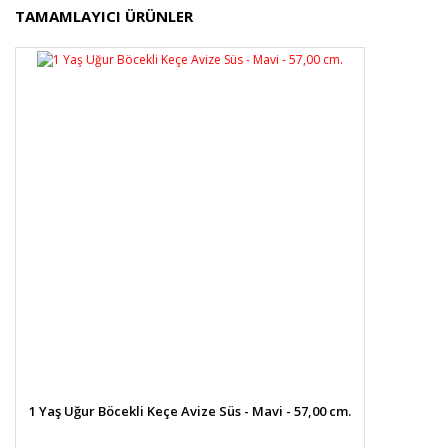
Bu ürünün fiyat bilgisi, resim, ürün açıklamalarında ve
TAMAMLAYICI ÜRÜNLER
diğer konularda yetersiz gördüğünüz noktaları öneri
Bu ürüne ilk yorumu siz yapın!
formunu kullanarak tarafımıza iletebilirsiniz.
Görüş ve önerileriniz için teşekkür ederiz.
Yorum Yaz
Ürün resmi kalitesiz, bozuk veya görüntülenemiyor.
Ürün açıklamasında eksik bilgiler bulunuyor.
Ürün bilgilerinde hatalar bulunuyor.
Ürün fiyatı diğer sitelerden daha pahalı.
Bu ürüne benzer farklı alternatifler olmalı.
Gönder
1 Yaş Uğur Böcekli Keçe Avize Süs - Mavi - 57,00 cm.