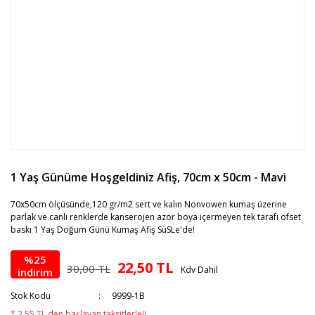
1 Yaş Günüme Hoşgeldiniz Afiş, 70cm x 50cm - Mavi
70x50cm ölçüsünde,120 gr/m2 sert ve kalın Nonvowen kumaş üzerine
parlak ve canlı renklerde kanserojen azor boya içermeyen tek tarafı ofset
baskı 1 Yaş Doğum Günü Kumaş Afiş SüSLe'de!
%25
22,50 TL
30,00 TL
Kdv Dahil
indirim
Stok Kodu
9999-1B
* 2,55 TL den başlayan taksitlerle!!