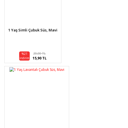
1 Yaş Simli Çubuk Süs, Mavi
20,00 TL
%21
15,90 TL
indirim