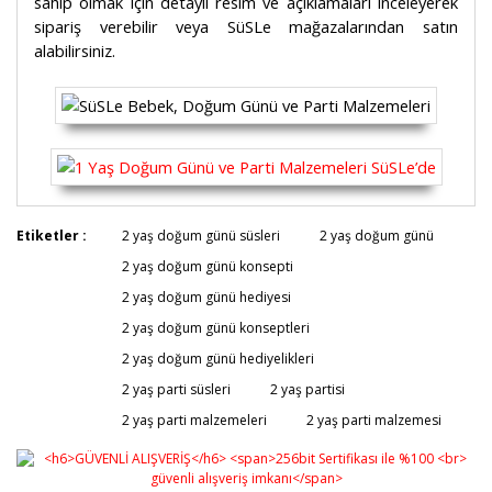
sahip olmak için detaylı resim ve açıklamaları inceleyerek
sipariş verebilir veya SüSLe mağazalarından satın
alabilirsiniz.
Bu ürünün fiyat bilgisi, resim, ürün açıklamalarında ve
Etiketler :
2 yaş doğum günü süsleri
2 yaş doğum günü
diğer konularda yetersiz gördüğünüz noktaları öneri
Bu ürüne ilk yorumu siz yapın!
2 yaş doğum günü konsepti
formunu kullanarak tarafımıza iletebilirsiniz.
Görüş ve önerileriniz için teşekkür ederiz.
2 yaş doğum günü hediyesi
2 yaş doğum günü konseptleri
Yorum Yaz
Ürün resmi kalitesiz, bozuk veya görüntülenemiyor.
2 yaş doğum günü hediyelikleri
Ürün açıklamasında eksik bilgiler bulunuyor.
2 yaş parti süsleri
2 yaş partisi
Ürün bilgilerinde hatalar bulunuyor.
2 yaş parti malzemeleri
2 yaş parti malzemesi
Ürün fiyatı diğer sitelerden daha pahalı.
Bu ürüne benzer farklı alternatifler olmalı.