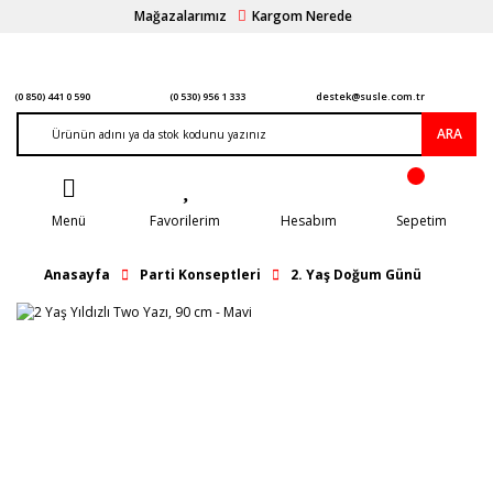
Mağazalarımız
Kargom Nerede
(0 850) 441 0 590
(0 530) 956 1 333
destek@susle.com.tr
ARA
Menü
Favorilerim
Hesabım
Sepetim
Anasayfa
Parti Konseptleri
2. Yaş Doğum Günü