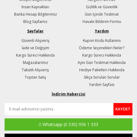
İnsan Kaynakları
Gizlilik ve Güvenlik
Banka Hesap Bilgilerimiz
Gün İçinde Teslimat
Blog Sayfamız
Havale Bildirim Formu
Sayfalar
Yardım
Güvenli Alışveriş
Kupon Kodu Kullanımı
İade ve Değişim
Ödeme Seçenekleri Neler?
Kargo Süreci Hakkında
Kargo Süreci Hakkında
Mağazalarımız
Aynı Gün Teslimat Hakkında
Taksitli Alışveriş
Hediye Paketleri Hakkında
Toptan Satış
Sıkça Sorulan Sorular
Yardım Sayfası
İndirim Habercisi
KAYDET
Whatsapp
(0 530) 956 1 333