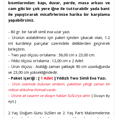
kısımlarından: kapı, duvar, perde, masa arkası ve
cam gibi bir çok yere iğne ile tutturabilir yada bant
ile yapıştırarak misafirlerinize harika bir karşılama
yapabilirsiniz.
- 80 gr. bir tarafı simli eva uzar yazı.
- Ürünün asılabilmesi için paket içinden çıkacak olan, 1.2
mt kurdeleyi parçalar üzerindeki deliklerden geçirerek
birleştirin.
- Two yazı ölçüsü ortalama : 36,00 cm x 23,00 cm.
- Yıldız ölçüsü ortalama : 12,00 cm x 2 Adet
- Ürün ölçüsü : Asıldığı zaman yaklaşık 90 cm uzunluğunda
ve 23,00 cm yüksekliğindedir.
- Paket içeriği : [
1 Adet
] Yıldızlı Two Simli Eva Yazı.
-
Ürün üzerinde bulunan simlerin, paketten çıktığı zaman bir
miktar dökülme ihtimali vardır.
-
Ürüne ait tasarım ve dizayn hakları SüSLe'ye aittir.
[ Dizayn By
AyS ]
2 Yaş Doğum Günü SüSleri ve 2. Yaş Parti Malzemelerine