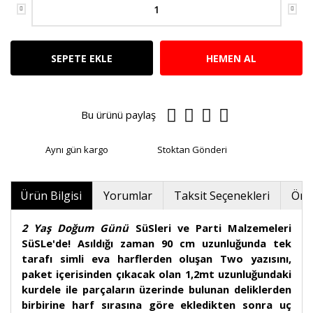
SEPETE EKLE
HEMEN AL
Bu ürünü paylaş
Aynı gün kargo
Stoktan Gönderi
Ürün Bilgisi
Yorumlar
Taksit Seçenekleri
Öner
2 Yaş Doğum Günü
SüSleri ve Parti Malzemeleri
SüSLe'de! Asıldığı zaman 90 cm uzunluğunda tek
tarafı simli eva harflerden oluşan Two yazısını,
paket içerisinden çıkacak olan 1,2mt uzunluğundaki
kurdele ile parçaların üzerinde bulunan deliklerden
birbirine harf sırasına göre ekledikten sonra uç