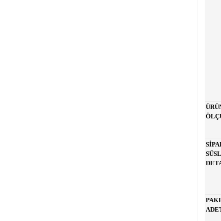
ÜRÜ
ÖLÇ
SİPA
SÜS
DET
PAKE
ADE