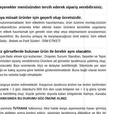
seçenekler menüsünden tercih ederek sipariş verebilirsiniz.
ya müsait ürünler için geçerli olup ücretsizdir.
bulunmamaktadır, İsim etiketinin hazırlanması, ürün üzerine montajı,ürünün
diyesidir,bu anlamda kriter altında kalan ürünlere kesinlikle uygulama
im etiketi hazırlamak için gerekli olan ekip veya ekipmanların arızalanması
eyebilinir. Bu durumu anlayış ile karşılayacağınızı ümit ederiz. İsim etiketi
Baby - Bebek ve Parti Süsleri - İSİM ETİKETİ
iz görsellerde bulunan ürün ile birebir aynı olacaktır.
ok ifade etmek için kullanılan ; Drajeler, Sunum Standları, Sepetler ve Tepsi
emizden sipariş verebilirsiniz.Ürünlere ait görseller tarafımızca çekilmiş olup,
lacaktır. Bazı resimlerde ölçü ve detaylar belirtilmiştir. Sitemizde yer alan
 ve bakış açısına göre farklılık gösterebilmektedir. Buna bağlı olarak teslim
ası bu sebebe bağlı olmaktadır.
argoya teslim edilmektedir. Kargonun tarafınıza teslimi ise teslim tarihinden
 uzaklık + 2 gün, İstanbul'a 600 Km den uzak bölgeler ise + 3 iş günü içinde
nda belirtilmiş olup, büyük şehirler dışında kalan bölgelerde Nahiye, Kasaba
ŞAMASINDA BU DURUMU GÖZ ÖNÜNE ALINIZ.
in yanında
TUTANAK
tutturunuz. Aksi halde kargo aşamasında hasar görmüş
im aldıktan sonra kontrol ediniz, siparişler tarafımızca dikkatlice ve titiz bir