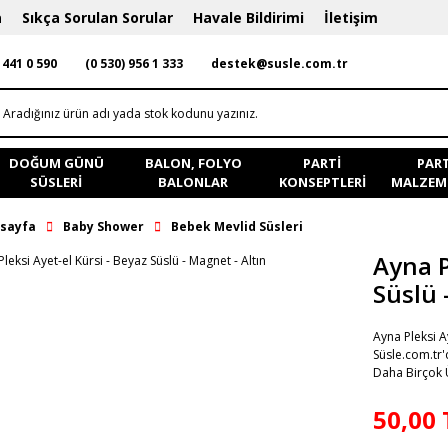
a
Sıkça Sorulan Sorular
Havale Bildirimi
İletişim
 441 0 590
(0 530) 956 1 333
destek@susle.com.tr
DOĞUM GÜNÜ
BALON, FOLYO
PARTI
PART
SÜSLERI
BALONLAR
KONSEPTLERI
MALZEME
sayfa
Baby Shower
Bebek Mevlid Süsleri
Ayna P
Süslü 
Ayna Pleksi A
Süsle.com.tr'
Daha Birçok Ü
50,00 