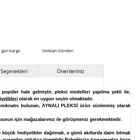
ı gün kargo
Stoktan Gönderi
 Seçenekleri
Önerileriniz
opüler hale gelmiştir, pleksi modelleri yapılma şekli ile,
yelikleri
olarak en uygun seçim olmaktadır.
nda mıknatıs bulunan, AYNALI PLEKSİ ürün süslenmiş olarak
ir bunun için mağazalarımız ile görüşmeniz gerekmektedir.
 küçük hediyelikler dağıtmak, o günü akıllarda daim kılmak
amı açısından oldukça önemlidir.Bebeğinize kavuşmadan önce