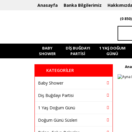
Anasayfa
Banka Bilgilerimiz
Hakkımızd
(0 850)
BABY
DIŞ BUĞDAYI
1 YAŞ DOĞUM
SHOWER
PARTISI
GÜNÜ
Ana
KATEGORİLER
Baby Shower
Diş Buğdayı Partisi
1 Yaş Doğum Günü
Doğum Günü Süsleri