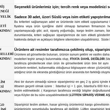
RİŞ
Seçenekli ürünlerimiz için; tercih renk veya modelinizi 
ENEĞİ
İYELİK
Sadece 30 adet, üzeri Süslü veya isim etiketi yapıştırılma
Bu kriterleri sağlamayan adet ve ürünlerde isim etiketi uygulamamız 
KETİ
fiyatına veya ürün içeriğine dahil olmayıp tamamen firmamızın he
KINDA !
yapılamayacağı gibi; acil, sipariş yoğunluğu, kargo teslim zamanı, İs
durumlarında, kriteri sağlayan siparişlerinize de isim etiketi gönderilm
hakkında detaylı ve açıklayıcı bilgilere sitemizden ulaşabilirsiniz.
Süsle 
N
Ürünlere ait resimler tarafımızca çekilmiş olup, siparişin
SELLERİ
Ürünlere ait görsellerde bulunan, ürünün sunum şeklini ve vasfını daha ç
INDA !
modelleri teşhir amaçlı bulunmakta olup,
FİYATA DAHİL DEĞİLDİR
.Sit
tarafınıza gönderilecek olan ürün ile görsellerdeki ürün bire bir aynı o
ürünlerin renkleri, kullanmakta olduğunuz bilgisayarın ekran çözünürlüğü
aldığınız ürün ile ekranda gördüğünüz ürün arasında ton farklılığı oluşm
LİM
Aksi bir durum olmadığı sürece siparişleriniz en geç 2 iş günü içinde k
itibaren geçerli olmak üzere : İstanbul içi + 1 gün, İstanbul'a 600 Km
Sİ
teslim edilmektedir. ( Kargonun tarafımıza verdiği bilgiler doğrultusu
INDA !
veya Köyler de bu süre uzayabilmektedir.)
LÜTFEN SİPARİŞ VERME A
GO
Siparişinizi teslim alırken, hasar görmüş ürünlerinizi kargo görevlisin
ürünlerinizin sorumluluğu tarafımıza ait değildir. Lütfen siparişinizi tesl
LİMİ