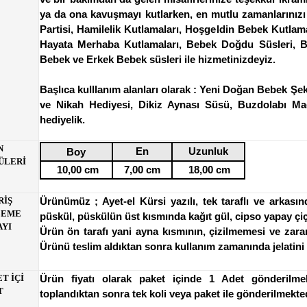
ya da ona kavuşmayı kutlarken, en mutlu zamanlarınızı s
Partisi, Hamilelik Kutlamaları, Hoşgeldin Bebek Kutl
Hayata Merhaba Kutlamaları, Bebek Doğdu Süsleri, B
Bebek ve Erkek Bebek süsleri ile hizmetinizdeyiz.
Başlıca kulllanım alanları olarak : Yeni Doğan Bebek Ş
ve Nikah Hediyesi, Dikiz Aynası Süsü, Buzdolabı Ma
hediyelik.
N
En
Uzunluk
Boy
ÜLERİ
10,00 cm
7,00 cm
18,00 cm
RİŞ
Ürünümüz ; Ayet-el Kürsi yazılı, tek taraflı ve arkas
LEME
püskül, püskülün üst kısmında kağıt gül, cipso yapay çiçe
AYI
Ürün ön tarafı yani ayna kısmının, çizilmemesi ve zarar
Ürünü teslim aldıktan sonra kullanım zamanında jelatini
T İÇİ
Ürün fiyatı olarak paket içinde 1 Adet gönderilme
T
toplandıktan sonra tek koli veya paket ile gönderilmekted