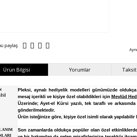
nü paylaş
Ayn
Ürün Bilgisi
Yorumlar
Taksit
N
Pleksi, aynalı hediyelik modelleri günümüzde oldukça p
İSİ
mesaj içerikli ve kişiye özel olabildikleri için
Mevlüd Hedi
Üzerinde; Ayet-el Kürsi yazılı, tek taraflı ve arkası
gönderilmektedir.
Ürün isteğinize göre, kişiye özel isimli olarak yapılabil
LANIM
Son zamanlarda oldukça popüler olan özel etkinliklerde
NLARI
ve bir bakımdan da gelen misafirlerinize teşekkür ikr