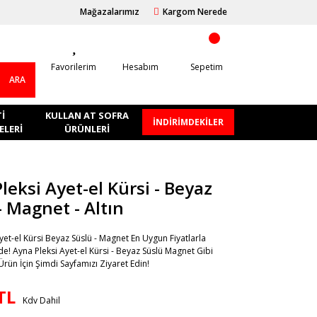
Mağazalarımız
Kargom Nerede
Favorilerim
Hesabım
Sepetim
ARA
I
KULLAN AT SOFRA
İNDİRİMDEKİLER
LERI
ÜRÜNLERI
leksi Ayet-el Kürsi - Beyaz
- Magnet - Altın
yet-el Kürsi Beyaz Süslü - Magnet En Uygun Fiyatlarla
de! Ayna Pleksi Ayet-el Kürsi - Beyaz Süslü Magnet Gibi
rün İçin Şimdi Sayfamızı Ziyaret Edin!
TL
Kdv Dahil