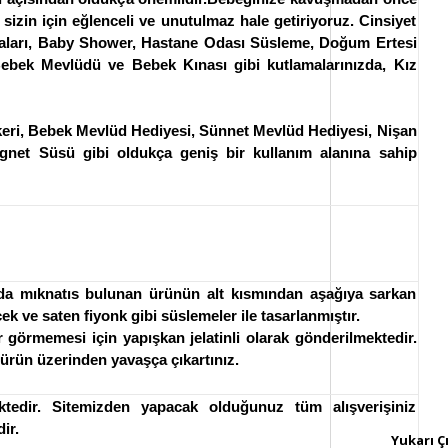
izin için eğlenceli ve unutulmaz hale getiriyoruz. Cinsiyet
amaları, Baby Shower, Hastane Odası Süsleme,
Doğum Ertesi
ebek Mevlüdü ve Bebek Kınası gibi kutlamalarınızda, Kız
ekeri, Bebek Mevlüd Hediyesi, Sünnet Mevlüd Hediyesi, Nişan
gnet Süsü gibi oldukça geniş bir kullanım alanına sahip
ında mıknatıs bulunan ürünün alt kısmından aşağıya sarkan
k ve saten fiyonk gibi süslemeler ile tasarlanmıştır.
 görmemesi için yapışkan jelatinli olarak gönderilmektedir.
 ürün üzerinden yavaşça çıkartınız.
ktedir. Sitemizden yapacak olduğunuz tüm alışverişiniz
ir.
Yukarı Ç