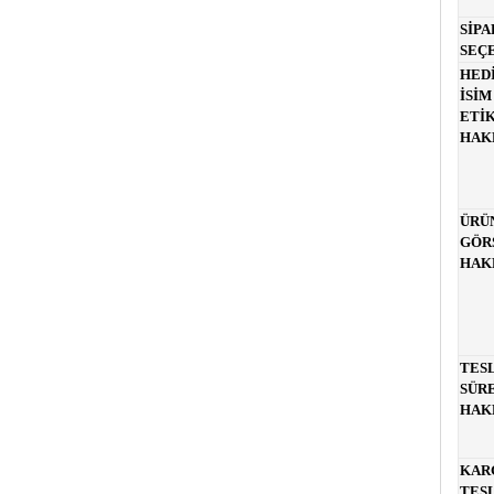
SİPA
SEÇ
HED
İSİM
ETİ
HAK
ÜRÜ
GÖR
HAKK
TES
SÜRE
HAKK
KAR
TES