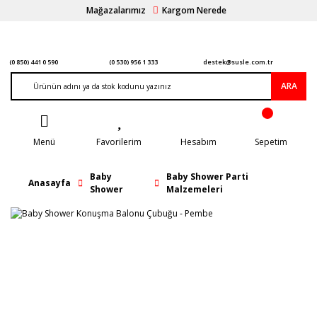
Mağazalarımız
Kargom Nerede
(0 850) 441 0 590
(0 530) 956 1 333
destek@susle.com.tr
ARA
Menü
Favorilerim
Hesabım
Sepetim
Baby
Baby Shower Parti
Anasayfa
Shower
Malzemeleri