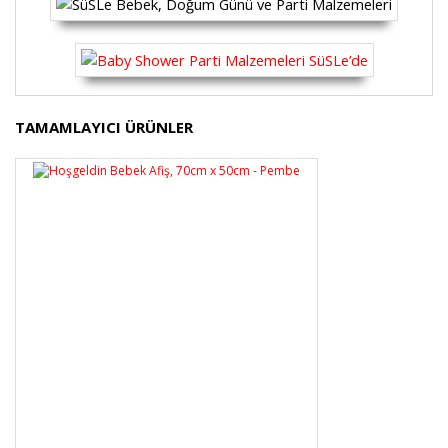
Bu ürünün fiyat bilgisi, resim, ürün açıklamalarında ve
TAMAMLAYICI ÜRÜNLER
diğer konularda yetersiz gördüğünüz noktaları öneri
Bu ürüne ilk yorumu siz yapın!
formunu kullanarak tarafımıza iletebilirsiniz.
Görüş ve önerileriniz için teşekkür ederiz.
Yorum Yaz
Ürün resmi kalitesiz, bozuk veya görüntülenemiyor.
Ürün açıklamasında eksik bilgiler bulunuyor.
Ürün bilgilerinde hatalar bulunuyor.
Ürün fiyatı diğer sitelerden daha pahalı.
Bu ürüne benzer farklı alternatifler olmalı.