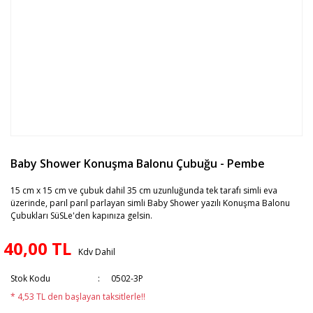
Baby Shower Konuşma Balonu Çubuğu - Pembe
15 cm x 15 cm ve çubuk dahil 35 cm uzunluğunda tek tarafı simli eva
üzerinde, parıl parıl parlayan simli Baby Shower yazılı Konuşma Balonu
Çubukları SüSLe'den kapınıza gelsin.
40,00 TL
Kdv Dahil
Stok Kodu
0502-3P
* 4,53 TL den başlayan taksitlerle!!