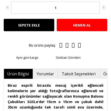
SEPETE EKLE
HEMEN AL
Bu ürünü paylaş
Aynı gün kargo
Stoktan Gönderi
Ürün Bilgisi
Yorumlar
Taksit Seçenekleri
Öner
Biraz esprili birazda mesaj içerikli eğlenceli
kelimelerin yer aldığı fotoğraflarınıza eğlenceli ve
renkli görünümler sağlayacak olan Konuşma Balonu
Çubukları SüSLe’de! 15cm x 15cm ve çubuk dahil
35cm uzunluğunda tek tarafı simli eva üzerinde,