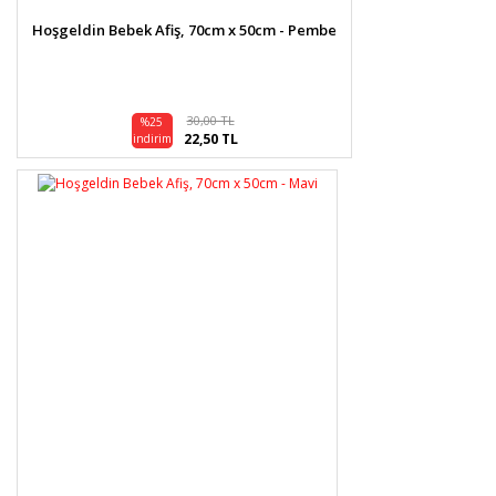
Gönder
Hoşgeldin Bebek Afiş, 70cm x 50cm - Pembe
30,00 TL
%25
22,50 TL
indirim