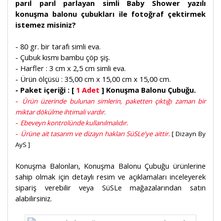
parıl parıl parlayan simli Baby Shower yazılı
konuşma balonu çubukları ile fotoğraf çektirmek
istemez misiniz?
- 80 gr. bir tarafı simli eva.
- Çubuk kısmı bambu çöp şiş.
- Harfler : 3 cm x 2,5 cm simli eva.
- Ürün ölçüsü : 35,00 cm x 15,00 cm x 15,00 cm.
- Paket içeriği : [
1 Adet
] Konuşma Balonu Çubuğu.
-
Ürün üzerinde bulunan simlerin, paketten çıktığı zaman bir
miktar dökülme ihtimali vardır.
-
Ebeveyn kontrolünde kullanılmalıdır.
-
Ürüne ait tasarım ve dizayn hakları SüSLe'ye aittir.
[ Dizayn By
AyS ]
Konuşma Balonları, Konuşma Balonu Çubuğu ürünlerine
sahip olmak için detaylı resim ve açıklamaları inceleyerek
sipariş verebilir veya SüSLe mağazalarından satın
alabilirsiniz.