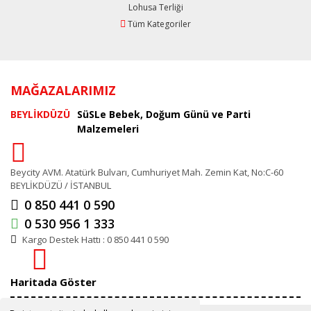
Lohusa Terliği
Tüm Kategoriler
MAĞAZALARIMIZ
BEYLİKDÜZÜ
SüSLe Bebek, Doğum Günü ve Parti
Malzemeleri
Beycity AVM. Atatürk Bulvarı, Cumhuriyet Mah. Zemin Kat, No:C-60
BEYLİKDÜZÜ / İSTANBUL
0 850 441 0 590
0 530 956 1 333
Kargo Destek Hattı : 0 850 441 0 590
Haritada Göster