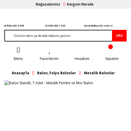
Mağazalarımız
Kargom Nerede
(0 850) 441 0 590
(0 530) 956 1 333
destek@susle.com.tr
ARA
Menü
Favorilerim
Hesabım
Sepetim
Anasayfa
Balon, Folyo Balonlar
Metalik Balonlar