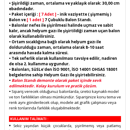
• Şişirildiği zaman, ortalama ve yaklaşık olarak: 30,00 cm
ebadındadır.
• Paket içeriği :
[ 7 Adet ]
- inik vaziyette ( şişmemiş )
Balon ve
[ 1 adet ]
7 Çubuklu Balon Standı.
• Balonlar nefes ile şişirilmesi halinde uçmaz ve sabit
kalır, ancak helyum gazı ile şişirtildiği zaman uçan balon
olarak kullanabilirsiniz.
• Ortam sıcaklığına bağlı olarak helyum gazı ile
doldurulduğu zaman, ortalama olarak 8-10 saat
arasında havada kalma süresi.
• Tek seferlik olarak kullanılması tavsiye edilir, nadiren
de olsa 2. kullanıma uygundur.
• Balonları, SüSLe'den İSO 9001, İSO 14001 OHSAS 18001
belgelerine sahip Helyum Gazı ile şişirtebilirsiniz.
•
Balon Standı demonte olarak paket içinde sevk
edilmektedir. Kolay kurulum ve pratik çözüm
.
•
Sipariş verecek olduğunuz balonlarda, üretici kaynaklı model
ve ton farklılıkları olması mümkündür. Siparişinize konu tema ve
renk aynı gönderilecek olup, modele ait grafik çalışması veya
renk tonlarında farklılık oluşabilmektedir.
KULLANIM TALİMATI :
•
Sekiz yaşından küçük çocuklarda, şişirilmemiş veya patlamış