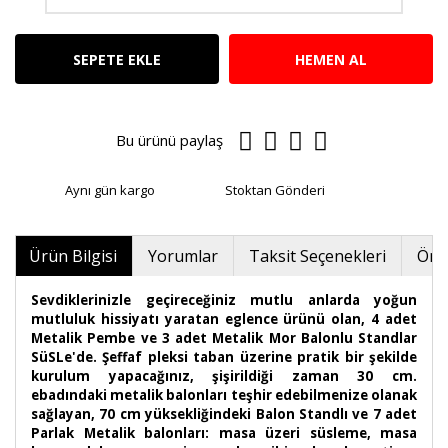
SEPETE EKLE
HEMEN AL
Bu ürünü paylaş
Aynı gün kargo
Stoktan Gönderi
Ürün Bilgisi
Yorumlar
Taksit Seçenekleri
Öner
Sevdiklerinizle geçireceğiniz mutlu anlarda yoğun
mutluluk hissiyatı yaratan eglence ürünü olan, 4 adet
Metalik Pembe ve 3 adet Metalik Mor Balonlu Standlar
SüSLe'de. Şeffaf pleksi taban üzerine pratik bir şekilde
kurulum yapacağınız, şişirildiği zaman 30 cm.
ebadındaki metalik balonları teşhir edebilmenize olanak
sağlayan, 70 cm yüksekliğindeki Balon Standlı ve 7 adet
Parlak Metalik balonları: masa üzeri süsleme, masa