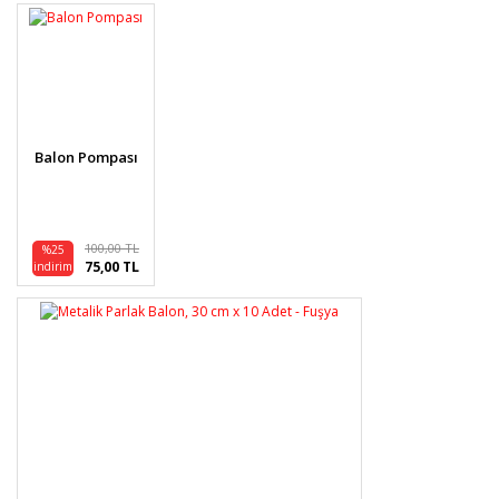
formunu kullanarak tarafımıza iletebilirsiniz.
Görüş ve önerileriniz için teşekkür ederiz.
Yorum Yaz
Ürün resmi kalitesiz, bozuk veya görüntülenemiyor.
Ürün açıklamasında eksik bilgiler bulunuyor.
Ürün bilgilerinde hatalar bulunuyor.
Balon Pompası
Ürün fiyatı diğer sitelerden daha pahalı.
Bu ürüne benzer farklı alternatifler olmalı.
100,00 TL
%25
75,00 TL
indirim
Gönder