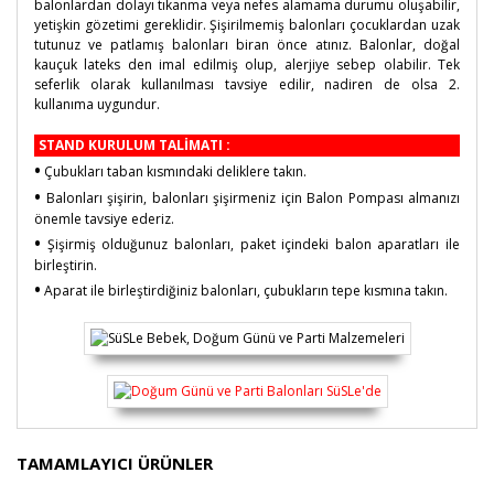
balonlardan dolayı tıkanma veya nefes alamama durumu oluşabilir,
yetişkin gözetimi gereklidir. Şişirilmemiş balonları çocuklardan uzak
tutunuz ve patlamış balonları biran önce atınız. Balonlar, doğal
kauçuk lateks den imal edilmiş olup, alerjiye sebep olabilir. Tek
seferlik olarak kullanılması tavsiye edilir, nadiren de olsa 2.
kullanıma uygundur.
STAND KURULUM TALİMATI :
•
Çubukları taban kısmındaki deliklere takın.
•
Balonları şişirin, balonları şişirmeniz için Balon Pompası almanızı
önemle tavsiye ederiz.
•
Şişirmiş olduğunuz balonları, paket içindeki balon aparatları ile
birleştirin.
•
Aparat ile birleştirdiğiniz balonları, çubukların tepe kısmına takın.
Bu ürünün fiyat bilgisi, resim, ürün açıklamalarında ve
TAMAMLAYICI ÜRÜNLER
diğer konularda yetersiz gördüğünüz noktaları öneri
Bu ürüne ilk yorumu siz yapın!