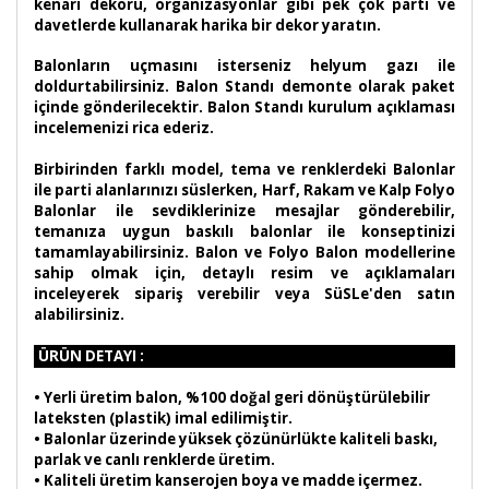
kenarı dekoru, organizasyonlar gibi pek çok parti ve
davetlerde kullanarak harika bir dekor yaratın.
Balonların uçmasını isterseniz helyum gazı ile
doldurtabilirsiniz. Balon Standı demonte olarak paket
içinde gönderilecektir. Balon Standı kurulum açıklaması
incelemenizi rica ederiz.
Birbirinden farklı model, tema ve renklerdeki Balonlar
ile parti alanlarınızı süslerken, Harf, Rakam ve Kalp Folyo
Balonlar ile sevdiklerinize mesajlar gönderebilir,
temanıza uygun baskılı balonlar ile konseptinizi
tamamlayabilirsiniz. Balon ve Folyo Balon modellerine
sahip olmak için, detaylı resim ve açıklamaları
inceleyerek sipariş verebilir veya SüSLe'den satın
alabilirsiniz.
ÜRÜN DETAYI :
•
Yerli üretim balon, %100 doğal geri dönüştürülebilir
lateksten (plastik) imal edilimiştir.
• Balonlar üzerinde yüksek çözünürlükte kaliteli baskı,
parlak ve canlı renklerde üretim.
• Kaliteli üretim kanserojen boya ve madde içermez.