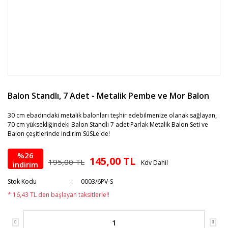
Balon Standlı, 7 Adet - Metalik Pembe ve Mor Balon
30 cm ebadındaki metalik balonları teşhir edebilmenize olanak sağlayan,
70 cm yüksekliğindeki Balon Standlı 7 adet Parlak Metalik Balon Seti ve
Balon çeşitlerinde indirim SüSLe'de!
%26
145,00 TL
195,00 TL
Kdv Dahil
indirim
Stok Kodu
0003/6PV-S
* 16,43 TL den başlayan taksitlerle!!