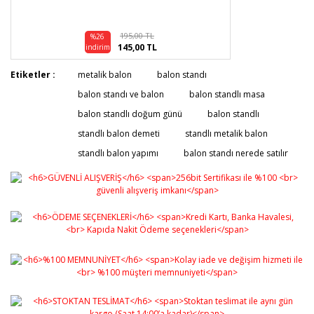
195,00 TL
%26
145,00 TL
indirim
Etiketler :
metalik balon
balon standı
balon standı ve balon
balon standlı masa
balon standlı doğum günü
balon standlı
standlı balon demeti
standlı metalik balon
standlı balon yapımı
balon standı nerede satılır