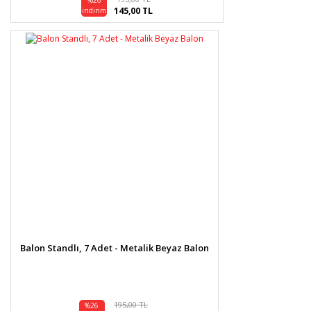
%26
145,00 TL
indirim
Balon Standlı, 7 Adet - Metalik Beyaz Balon
195,00 TL
%26