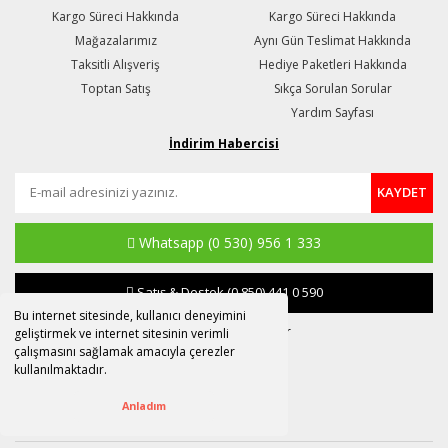
Kargo Süreci Hakkında
Kargo Süreci Hakkında
Mağazalarımız
Aynı Gün Teslimat Hakkında
Taksitli Alışveriş
Hediye Paketleri Hakkında
Toptan Satış
Sıkça Sorulan Sorular
Yardım Sayfası
İndirim Habercisi
KAYDET
Whatsapp
(0 530) 956 1 333
Satış & Destek
(0 850) 441 0 590
Bu internet sitesinde, kullanıcı deneyimini
destek@susle.com.tr
geliştirmek ve internet sitesinin verimli
çalışmasını sağlamak amacıyla çerezler
kullanılmaktadır.
Anladım