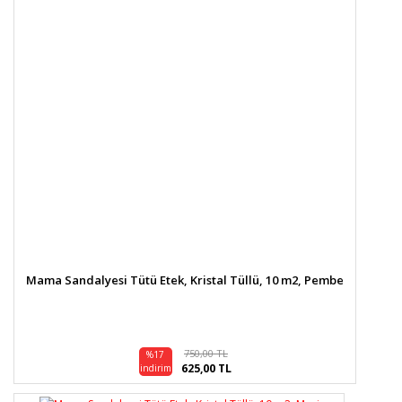
Mama Sandalyesi Tütü Etek, Kristal Tüllü, 10 m2, Pembe
750,00 TL
%17
625,00 TL
indirim