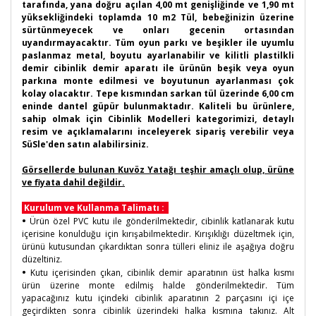
tarafında, yana doğru açılan 4
,00 mt genişliğinde ve 1,90 mt
yüksekliğindeki toplamda 10 m2 Tül, bebeğinizin üzerine
sürtünmeyecek ve onları gecenin ortasından
uyandırmayacaktır. Tüm oyun parkı ve beşikler ile uyumlu
paslanmaz metal, boyutu ayarlanabilir ve kilitli plastilkli
demir cibinlik demir aparatı ile ürünün beşik veya oyun
parkına monte edilmesi ve boyutunun ayarlanması çok
kolay olacaktır. Tepe kısmından sarkan tül üzerinde 6,00 cm
eninde dantel güpür bulunmaktadır. Kaliteli bu ürünlere,
sahip olmak için Cibinlik Modelleri kategorimizi, detaylı
resim ve açıklamalarını inceleyerek sipariş verebilir veya
SüSle'den satın alabilirsiniz.
Görsellerde bulunan Kuvöz Yatağı teşhir amaçlı olup, ürüne
ve fiyata dahil değildir.
Kurulum ve Kullanma Talimatı :
•
Ürün özel PVC kutu ile gönderilmektedir, cibinlik katlanarak kutu
içerisine konulduğu için kırışabilmektedir. Kırışıklığı düzeltmek için,
ürünü kutusundan çıkardıktan sonra tülleri eliniz ile aşağıya doğru
düzeltiniz.
•
Kutu içerisinden çıkan, cibinlik demir aparatının üst halka kısmı
ürün üzerine monte edilmiş halde gönderilmektedir. Tüm
yapacağınız kutu içindeki cibinlik aparatının 2 parçasını içi içe
geçirdikten sonra cibinlik üzerindeki halka kısmına takınız. Alt