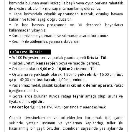
kısmında bulunan ayarlı kıskaç ile beşik veya oyun parkına rahatalık
ile sıkıştırarak cibinlik montajını tamamlamış olursunuz.
•
Tepe kısmındaki cibinlik aparatından tutarak, cibinliği havaya
kaldırın ve tülleri aşağı doğru düzeltin.
•
En kısa hassas programda ve 30 derecede beyazlatıcı
kullanmadan yıkayınız.
•
Kuru temizleme yapmadan ve sıkmadan asarak kurutunuz.
•
Kesinlik ile ütülenmez, yanma riski vardır.
Ürün Özellikleri :
•
% 100 Polyester, sert ve parlak yapıda apreli
Kristal Tül
.
•
Kaliteli üretim,
kanserojen
boya ve madde içermez.
•
Ortalama olarak
9,00 m2 - 10,00 m2
civarında Tül.
•
Ortalama ve
yaklaşık
olarak: 1,90 mt.
yükseklik
- 16,00 cm.
üst
çap
- 42,00 cm.
üst kapak
- 4,00 mt.
en
inde.
•
Paslanmaz metal, plastik kaplamalı
cibinlik demir aparatı
. Paket
içeriğine dahildir.
•
Görsellerde bulunan Kuvöz Yatağı
teşhir
amaçlı olup, ürüne ve
fiyata dahil
değildir.
•
Paket İçeriği :
Özel PVC kutu içerisinde
1 adet Cibinlik.
Cibinlik sivrisineklerden ve böceklerden korunmak için, çadır
şeklinde yatağın üstünün ve yanlarının kaplandığı, tüller ile
hazırlanmış bir çeşit örtüdür. Cibinlikler sayesinde yaz aylarında