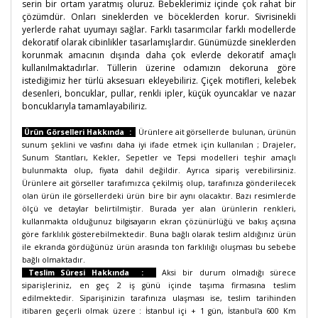
serin bir ortam yaratmış oluruz. Bebeklerimiz içinde çok rahat bir
çözümdür. Onları sineklerden ve böceklerden korur. Sivrisinekli
yerlerde rahat uyumayı sağlar. Farklı tasarımcılar farklı modellerde
dekoratif olarak cibinlikler tasarlamışlardır. Günümüzde sineklerden
korunmak amacının dışında daha çok evlerde dekoratif amaçlı
kullanılmaktadırlar. Tüllerin üzerine odamızın dekoruna göre
istediğimiz her türlü aksesuarı ekleyebiliriz. Çiçek motifleri, kelebek
desenleri, boncuklar, pullar, renkli ipler, küçük oyuncaklar ve nazar
boncuklarıyla tamamlayabiliriz.
Ürün Görselleri Hakkında :
Ürünlere ait görsellerde bulunan, ürünün
sunum şeklini ve vasfını daha iyi ifade etmek için kullanılan ; Drajeler,
Sunum Stantları, Kekler, Sepetler ve Tepsi modelleri teşhir amaçlı
bulunmakta olup, fiyata dahil değildir. Ayrıca sipariş verebilirsiniz.
Ürünlere ait görseller tarafımızca çekilmiş olup, tarafınıza gönderilecek
olan ürün ile görsellerdeki ürün bire bir aynı olacaktır. Bazı resimlerde
ölçü ve detaylar belirtilmiştir. Burada yer alan ürünlerin renkleri,
kullanmakta olduğunuz bilgisayarın ekran çözünürlüğü ve bakış açısına
göre farklılık gösterebilmektedir. Buna bağlı olarak teslim aldığınız ürün
ile ekranda gördüğünüz ürün arasında ton farklılığı oluşması bu sebebe
bağlı olmaktadır.
Teslim Süresi Hakkında :
Aksi bir durum olmadığı sürece
siparişleriniz, en geç 2 iş günü içinde taşıma firmasına teslim
edilmektedir. Siparişinizin tarafınıza ulaşması ise, teslim tarihinden
itibaren geçerli olmak üzere : İstanbul içi + 1 gün, İstanbul'a 600 Km