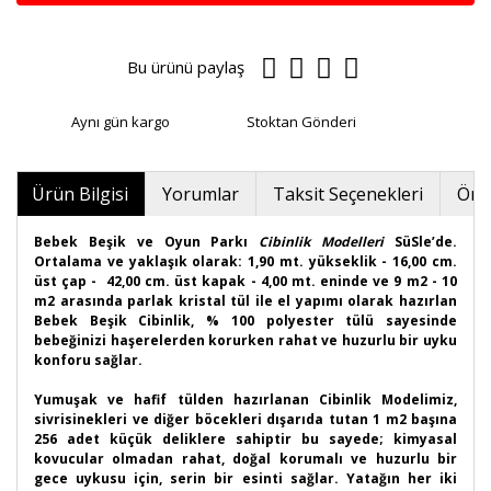
Bu ürünü paylaş
Aynı gün kargo
Stoktan Gönderi
Ürün Bilgisi
Yorumlar
Taksit Seçenekleri
Öner
Bebek Beşik ve Oyun Parkı
Cibinlik Modelleri
SüSle’de.
Ortalama ve yaklaşık olarak: 1,90 mt.
yükseklik
- 16,00 cm.
üst çap
- 42,00 cm.
üst kapak -
4,00 mt. eninde ve 9 m2 - 10
m2 arasında parlak kristal tül ile el yapımı olarak hazırlan
Bebek Beşik Cibinlik, % 100 polyester tülü sayesinde
bebeğinizi haşerelerden korurken rahat ve huzurlu bir uyku
konforu sağlar.
Yumuşak ve hafif tülden hazırlanan Cibinlik Modelimiz,
sivrisinekleri ve diğer böcekleri dışarıda tutan 1 m2 başına
256 adet küçük deliklere sahiptir bu sayede; kimyasal
kovucular olmadan rahat, doğal korumalı ve huzurlu bir
gece uykusu için, serin bir esinti sağlar. Yatağın her iki