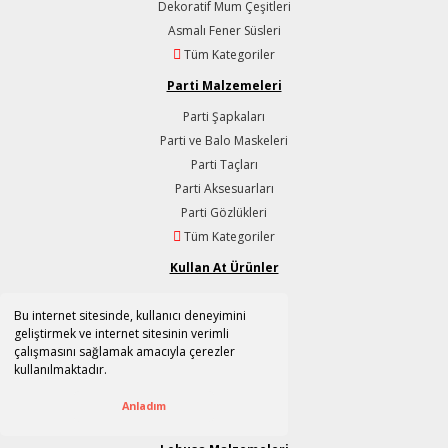
Dekoratif Mum Çeşitleri
Asmalı Fener Süsleri
Tüm Kategoriler
Parti Malzemeleri
Parti Şapkaları
Parti ve Balo Maskeleri
Parti Taçları
Parti Aksesuarları
Parti Gözlükleri
Tüm Kategoriler
Kullan At Ürünler
Tabaklar
Bu internet sitesinde, kullanıcı deneyimini
Bardaklar
geliştirmek ve internet sitesinin verimli
Peçeteler
çalışmasını sağlamak amacıyla çerezler
kullanılmaktadır.
Çatal, Kaşık, Bıçaklar
Masa Örtüleri
Anladım
Tüm Kategoriler