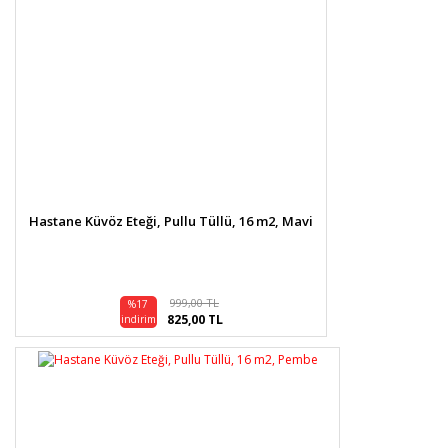
Hastane Küvöz Eteği, Pullu Tüllü, 16 m2, Mavi
999,00 TL
%17
825,00 TL
indirim