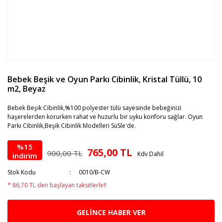
Bebek Beşik ve Oyun Parkı Cibinlik, Kristal Tüllü, 10
m2, Beyaz
Bebek Beşik Cibinlik,%100 polyester tülü sayesinde bebeğinizi
haşerelerden korurken rahat ve huzurlu bir uyku konforu sağlar. Oyun
Parkı Cibinlik,Beşik Cibinlik Modelleri SüSle'de.
%15
765,00 TL
900,00 TL
Kdv Dahil
indirim
Stok Kodu
0010/B-CW
* 86,70 TL den başlayan taksitlerle!!
GELİNCE HABER VER