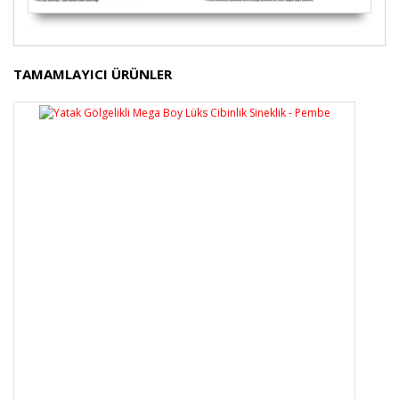
Bu ürünün fiyat bilgisi, resim, ürün açıklamalarında ve
TAMAMLAYICI ÜRÜNLER
diğer konularda yetersiz gördüğünüz noktaları öneri
Bu ürüne ilk yorumu siz yapın!
formunu kullanarak tarafımıza iletebilirsiniz.
Görüş ve önerileriniz için teşekkür ederiz.
Yorum Yaz
Ürün resmi kalitesiz, bozuk veya görüntülenemiyor.
Ürün açıklamasında eksik bilgiler bulunuyor.
Ürün bilgilerinde hatalar bulunuyor.
Ürün fiyatı diğer sitelerden daha pahalı.
Bu ürüne benzer farklı alternatifler olmalı.
Gönder