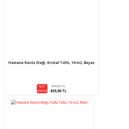
Hastane Küvöz Eteği, Kristal Tüllü, 16 m2, Beyaz
999,00 TL
%17
825,00 TL
indirim