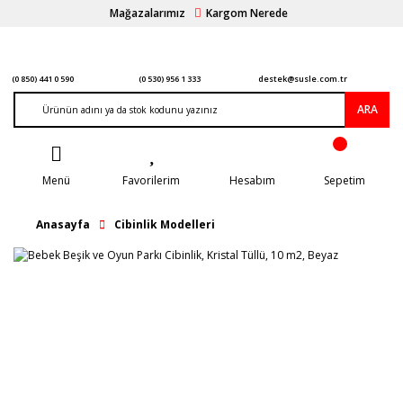
Mağazalarımız
Kargom Nerede
(0 850) 441 0 590
(0 530) 956 1 333
destek@susle.com.tr
ARA
Menü
Favorilerim
Hesabım
Sepetim
Anasayfa
Cibinlik Modelleri