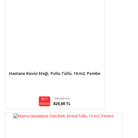
Hastane Küvöz Eteği, Pullu Tüllü, 16 m2, Pembe
999,00 TL
%17
825,00 TL
indirim