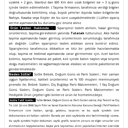
uzaklık + 2 gün, İstanbul dan 600 Km den uzak bölgeler ise + 3 iş günü
içinde teslim edilmektedir. ( Taşıma firmasının, tarafımıza verdiği bilgiler
doğrultusunda belirtilmiş olup, büyük şehirler dışında kalan bölgelerde
Nahiye, Kasaba veya Köyler de bu süre uzayabilmektedir.) Lütfen sipariş
verme aşamasında bu durumu göz önüne alınız.
Ürün Teslimi Hakkında :
Siparişinizi teslim alırken, hasar görmüş
ürünlerinizi, taşıma görevlisinin yanında
Tutanak
tutturunuz. Aksi halde
taşıma aşamasında hasar görmüş ürünlerinizin sorumluluğu tarafımıza
ait değildir. Lütfen siparişinizi teslim aldıktan sonra kontrol ediniz.
Siparişleriniz tarafımızca dikkatlice ve titiz bir şekilde hazırlanmakta
olup, taşıma ve teslimat aşamasında zarar görmemesi için; özel karton
kolimiz, taşıma firmasına ait paket, koli içinde balon naylon veya kırpıntı
dolgu malzemeleri ile sağlamlaştırılarak eksiksiz ve özenle paketlenerek
gönderilmektedir.
Neden SüSle?
SüSle Bebek, Doğum Günü ve Parti Süsleri ;
Her zaman
uygun fiyatlarımız, kaliteli ürünlerimiz ve % 100 müşteri memnuniyeti
prensibi ile; Bebek Süsleri, Diş Buğdayı Parti Malzemeleri, 1 Yaş Doğum
Günü Süsleri, Doğum Günü ve Parti Süsleri, Parti Malzemeleri ve
Hediyelik Ürün çeşitleri gibi binlerce ürün ile hizmetinizdeyiz.
SüSle Telif Hakkı :
SüSle Bebek, Doğum Günü ve Parti Süsleri adına, Alp Tekstil ve Dış
Tic. Ltd. Şti.nin 5846 Sayılı Fikir ve Sanat Eserlerini Koruma Kanunu Gereği (Telif Hakları)
firmamızın isim hakları, içeriği, şablonu, tasarımı ve bu sayfa içindeki tüm
dokümanlara ait hakları saklıdır. Burada yer alan sayfalarda aksi belirtilmediği sürece,
bu sayfa içindeki hiçbir doküman, sayfa, grafik, tasarım unsuru ve diğer unsurlar izin
alınmaksızın kopyalanamaz, başka yere taşınamaz, alıntı yapılamaz.İnternet üzerinde