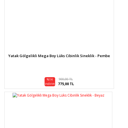
Gönder
Yatak Gölgelikli Mega Boy Lüks Cibinlik Sineklik - Pembe
900,00 TL
%14
775,00 TL
indirim