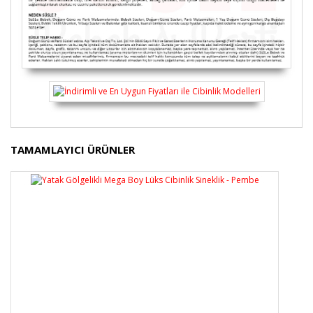
Bu ürünün fiyat bilgisi, resim, ürün açıklamalarında ve
TAMAMLAYICI ÜRÜNLER
diğer konularda yetersiz gördüğünüz noktaları öneri
Bu ürüne ilk yorumu siz yapın!
formunu kullanarak tarafımıza iletebilirsiniz.
Görüş ve önerileriniz için teşekkür ederiz.
Yorum Yaz
Ürün resmi kalitesiz, bozuk veya görüntülenemiyor.
Ürün açıklamasında eksik bilgiler bulunuyor.
Ürün bilgilerinde hatalar bulunuyor.
Ürün fiyatı diğer sitelerden daha pahalı.
Bu ürüne benzer farklı alternatifler olmalı.