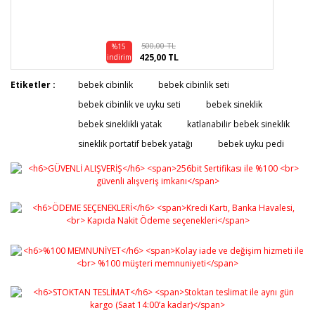
500,00 TL
%15
425,00 TL
indirim
Etiketler :
bebek cibinlik
bebek cibinlik seti
bebek cibinlik ve uyku seti
bebek sineklik
bebek sineklikli yatak
katlanabilir bebek sineklik
sineklik portatif bebek yatağı
bebek uyku pedi