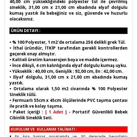
40,00 cm yüksekliğindeki polyester tül ile çevrilmiş
sineklik, 31,00 cm x 21,00 cm ebadında elyaf dolgulu
kumaş yastık ile bebeğiniz ve siz, güvende ve huzurlu
olacaksınız.
ÜRÜN DETAYI :
•
% 100 Polyester, 1 m2'de ortalama 256 delikli grek Tül.
• İthal üründür, İTKİP tarafından gerekli kontrollerden
geçerek onay almıştır.
• Kaliteli üretim kanserojen boya ve madde içermez.
• İnce dikişli, 4 cm kalınlığında elyaf dolgulu kumaş uyku.
• Yükseklik : 40,00 cm, Genişlik : 92,00 cm, En : 42,00 cm.
• Elyaf dolgulu, 31,00 cm x 21,00 cm ebadında kumaş
yastık.
• Ortalama olarak 1,50 m2 civarında % 100 Polyester
Sineklik tülü.
• Fermuarlı 55cm x 45cm ölçülerinde PVC taşıma çantası
ile pratik ve kolay taşıma.
• Paket içeriği :
[ 1 Adet ]
- Portatif Güvenlikli Bebek
Cibinlik Sineklik Seti.
KURULUM VE KULLANIM TALİMATI :
•
En kısa hassas programda ve 30 derecede beyazlatıcı