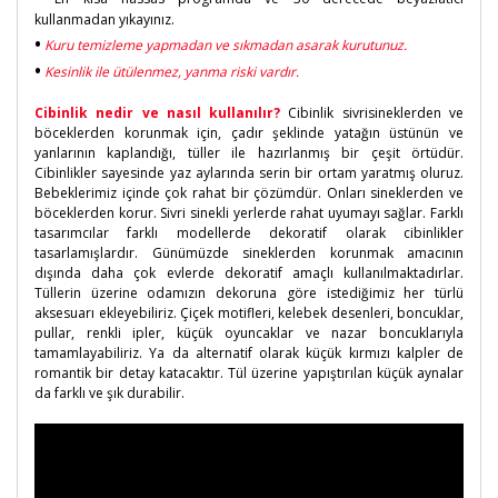
kullanmadan yıkayınız.
•
Kuru temizleme yapmadan ve sıkmadan asarak kurutunuz.
•
Kesinlik ile ütülenmez, yanma riski vardır.
Cibinlik nedir ve nasıl kullanılır?
Cibinlik sivrisineklerden ve
böceklerden korunmak için, çadır şeklinde yatağın üstünün ve
yanlarının kaplandığı, tüller ile hazırlanmış bir çeşit örtüdür.
Cibinlikler sayesinde yaz aylarında serin bir ortam yaratmış oluruz.
Bebeklerimiz içinde çok rahat bir çözümdür. Onları sineklerden ve
böceklerden korur. Sivri sinekli yerlerde rahat uyumayı sağlar. Farklı
tasarımcılar farklı modellerde dekoratif olarak cibinlikler
tasarlamışlardır. Günümüzde sineklerden korunmak amacının
dışında daha çok evlerde dekoratif amaçlı kullanılmaktadırlar.
Tüllerin üzerine odamızın dekoruna göre istediğimiz her türlü
aksesuarı ekleyebiliriz. Çiçek motifleri, kelebek desenleri, boncuklar,
pullar, renkli ipler, küçük oyuncaklar ve nazar boncuklarıyla
tamamlayabiliriz. Ya da alternatif olarak küçük kırmızı kalpler de
romantik bir detay katacaktır. Tül üzerine yapıştırılan küçük aynalar
da farklı ve şık durabilir.