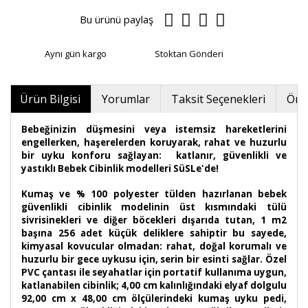
Bu ürünü paylaş
Aynı gün kargo
Stoktan Gönderi
Ürün Bilgisi
Yorumlar
Taksit Seçenekleri
Öner
Bebeğinizin düşmesini veya istemsiz hareketlerini
engellerken, haşerelerden koruyarak, rahat ve huzurlu
bir uyku konforu sağlayan: katlanır, güvenlikli ve
yastıklı Bebek Cibinlik modelleri SüSLe'de!
Kumaş ve % 100 polyester tülden hazırlanan bebek
güvenlikli cibinlik modelinin üst kısmındaki tülü
sivrisinekleri ve diğer böcekleri dışarıda tutan, 1 m2
başına 256 adet küçük deliklere sahiptir bu sayede,
kimyasal kovucular olmadan: rahat, doğal korumalı ve
huzurlu bir gece uykusu için, serin bir esinti sağlar. Özel
PVC çantası ile seyahatlar için portatif kullanıma uygun,
katlanabilen cibinlik; 4,00 cm kalınlığındaki elyaf dolgulu
92,00 cm x 48,00 cm ölçülerindeki kumaş uyku pedi,