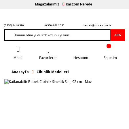
Mağazalarımız
Kargom Nerede
(0 850) 441 0 590
(0 530) 956 1 333
destek@susle.com.tr
ARA
Menü
Favorilerim
Hesabım
Sepetim
Anasayfa
Cibinlik Modelleri