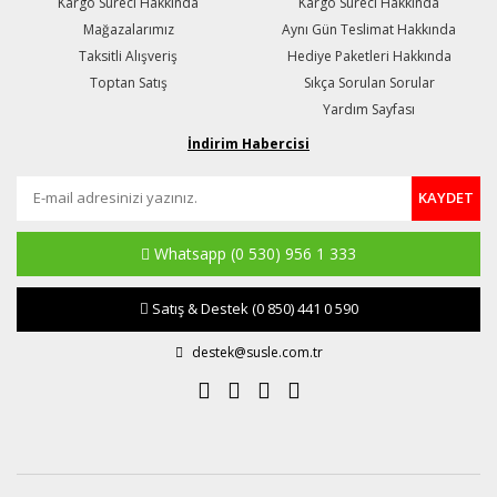
Kargo Süreci Hakkında
Kargo Süreci Hakkında
Mağazalarımız
Aynı Gün Teslimat Hakkında
Taksitli Alışveriş
Hediye Paketleri Hakkında
Toptan Satış
Sıkça Sorulan Sorular
Yardım Sayfası
İndirim Habercisi
KAYDET
Whatsapp
(0 530) 956 1 333
Satış & Destek
(0 850) 441 0 590
destek@susle.com.tr