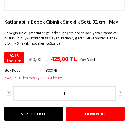
Katlanabilir Bebek Cibinlik Sineklik Seti, 92 cm - Mavi
Bebeğinizin düşmesini engellerken, haşerelerden koruyarak, rahat ve
huzurlu bir uyku konforu sağlayan: katlanır, güvenlikli ve yastıklı Bebek
Cibinlik Sineklik modelleri SüSLe'de!
%15
425,00 TL
500,00 TL
Kdv Dahil
indirim
Stok Kodu
3001/B
* 48,17 TL den başlayan taksitlerle!!
SEPETE EKLE
HEMEN AL