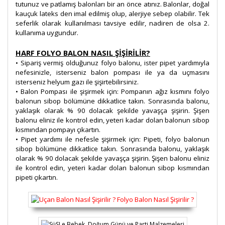
tutunuz ve patlamış balonları bir an önce atınız. Balonlar, doğal
kauçuk lateks den imal edilmiş olup, alerjiye sebep olabilir. Tek
seferlik olarak kullanılması tavsiye edilir, nadiren de olsa 2.
kullanıma uygundur.
HARF FOLYO BALON NASIL ŞİŞİRİLİR?
• Sipariş vermiş olduğunuz folyo balonu, ister pipet yardımıyla
nefesinizle, isterseniz balon pompası ile ya da uçmasını
isterseniz helyum gazı ile şişirtebilirsiniz.
• Balon Pompası ile şişirmek için: Pompanın ağız kısmını folyo
balonun sibop bölümüne dikkatlice takın. Sonrasında balonu,
yaklaşık olarak % 90 dolacak şekilde yavaşça şişirin. Şişen
balonu eliniz ile kontrol edin, yeteri kadar dolan balonun sibop
kısmından pompayı çıkartın.
• Pipet yardımı ile nefesle şişirmek için: Pipeti, folyo balonun
sibop bölümüne dikkatlice takın. Sonrasında balonu, yaklaşık
olarak % 90 dolacak şekilde yavaşça şişirin. Şişen balonu eliniz
ile kontrol edin, yeteri kadar dolan balonun sibop kısmından
pipeti çıkartın.