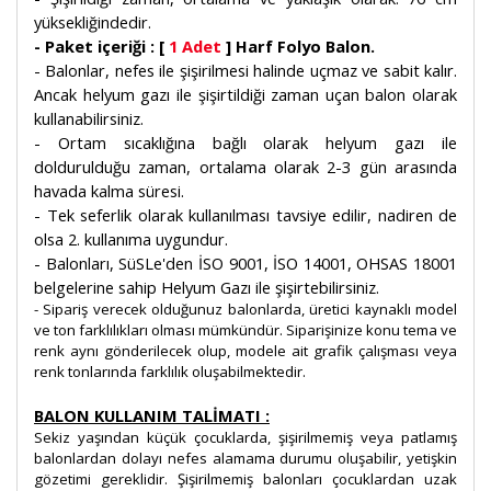
yüksekliğindedir.
- Paket içeriği : [
1 Adet
] Harf Folyo Balon.
- Balonlar, nefes ile şişirilmesi halinde uçmaz ve sabit kalır.
Ancak helyum gazı ile şişirtildiği zaman uçan balon olarak
kullanabilirsiniz.
- Ortam sıcaklığına bağlı olarak helyum gazı ile
doldurulduğu zaman, ortalama olarak 2-3 gün arasında
havada kalma süresi.
- Tek seferlik olarak kullanılması tavsiye edilir, nadiren de
olsa 2. kullanıma uygundur.
- Balonları, SüSLe'den İSO 9001, İSO 14001, OHSAS 18001
belgelerine sahip Helyum Gazı ile şişirtebilirsiniz.
- Sipariş verecek olduğunuz balonlarda, üretici kaynaklı model
ve ton farklılıkları olması mümkündür. Siparişinize konu tema ve
renk aynı gönderilecek olup, modele ait grafik çalışması veya
renk tonlarında farklılık oluşabilmektedir.
BALON KULLANIM TALİMATI :
Sekiz yaşından küçük çocuklarda, şişirilmemiş veya patlamış
balonlardan dolayı nefes alamama durumu oluşabilir, yetişkin
gözetimi gereklidir. Şişirilmemiş balonları çocuklardan uzak