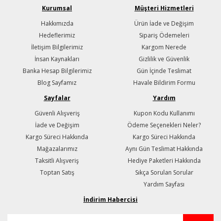
Kurumsal
Müşteri Hizmetleri
Hakkımızda
Ürün İade ve Değişim
Hedeflerimiz
Sipariş Ödemeleri
İletişim Bilgilerimiz
Kargom Nerede
İnsan Kaynakları
Gizlilik ve Güvenlik
Banka Hesap Bilgilerimiz
Gün İçinde Teslimat
Blog Sayfamız
Havale Bildirim Formu
Sayfalar
Yardım
Güvenli Alışveriş
Kupon Kodu Kullanımı
İade ve Değişim
Ödeme Seçenekleri Neler?
Kargo Süreci Hakkında
Kargo Süreci Hakkında
Mağazalarımız
Aynı Gün Teslimat Hakkında
Taksitli Alışveriş
Hediye Paketleri Hakkında
Toptan Satış
Sıkça Sorulan Sorular
Yardım Sayfası
İndirim Habercisi