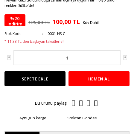
Helyum Gazı doldurulduğu zaman uçmaya uygun Harf Folyo Balon
renkleri SüSLe'de!
%20
100,00 TL
125,00 TL
Kdv Dahil
indirim
Stok Kodu
0001-HS-C
* 11,33 TL den başlayan taksitlerle!!
SEPETE EKLE
HEMEN AL
Bu ürünü paylaş
Aynı gün kargo
Stoktan Gönderi