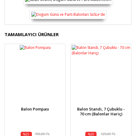
Bu ürünün fiyat bilgisi, resim, ürün açıklamalarında ve
TAMAMLAYICI ÜRÜNLER
diğer konularda yetersiz gördüğünüz noktaları öneri
Bu ürüne ilk yorumu siz yapın!
formunu kullanarak tarafımıza iletebilirsiniz.
Görüş ve önerileriniz için teşekkür ederiz.
Yorum Yaz
Ürün resmi kalitesiz, bozuk veya görüntülenemiyor.
Ürün açıklamasında eksik bilgiler bulunuyor.
Ürün bilgilerinde hatalar bulunuyor.
Ürün fiyatı diğer sitelerden daha pahalı.
Bu ürüne benzer farklı alternatifler olmalı.
Balon Zincir Aparatı, 5 Mt x
Balon Çubuğu ve Takma
110 Balonluk - Balon Hariç
Aparatı, Balon Hariç - 10
Set
30,00 TL
%8