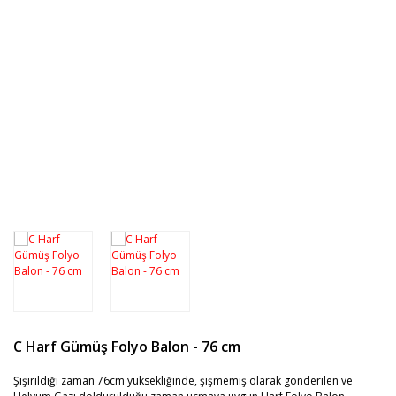
Hediyelik Ürünler
Pipetler, Kürdanlar
Taraftar Partisi
Kostümler ve Aksesuarları
Hediyelik Kalem
Pasta SüSLeri, KeK Çubukları
Özel Gün Partileri
Hediyelik Anahtarlık
Parti Renkleri
Müzik Kutuları
C Harf Gümüş Folyo Balon - 76 cm
Şişirildiği zaman 76cm yüksekliğinde, şişmemiş olarak gönderilen ve