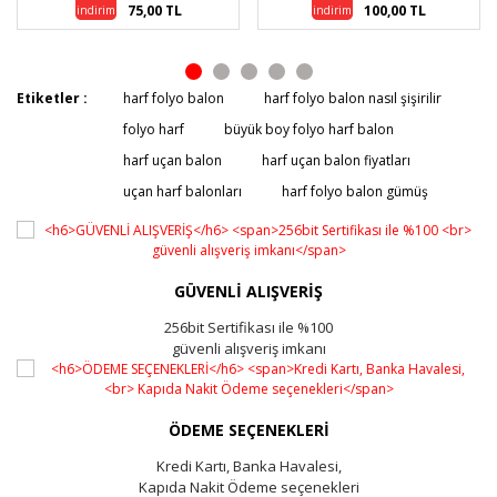
50,00 TL
Gönder
27,50 TL
indirim
Etiketler :
harf folyo balon
harf folyo balon nasıl şişirilir
folyo harf
büyük boy folyo harf balon
harf uçan balon
harf uçan balon fiyatları
uçan harf balonları
harf folyo balon gümüş
GÜVENLİ ALIŞVERİŞ
256bit Sertifikası ile %100
güvenli alışveriş imkanı
ÖDEME SEÇENEKLERİ
Kredi Kartı, Banka Havalesi,
Kapıda Nakit Ödeme seçenekleri