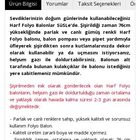
Ürün Bilgisi
Yorumlar
Taksit Seçenekleri
Öner
Sevdiklerinizin doğum günlerinde kullanabileceğiniz
Harf Folyo Balonlar SüSLe'de. Şişirildiği zaman 76cm
yüksekliğinde parlak ve canlı gümüş renkli Harf
Folyo balonu, balon pompası veya pipet yardımıyla
üfleyerek şişirdikten sonra kutlamalarınızda dekor
olarak kullanabilir ya da uçmasını istiyorsanız,
helyum gazı ile doldurtabilirsiniz. Balonun alt
tarafında bulunan kulakçıklar ile balonu istediğiniz
yere sabitlemeniz mümkündür.
Şişirilmeden inik olarak gönderilecek olan Harf Folyo
balonların, helyum gazı ile doldurtulduğu zaman ortalama
ve yaklaşık olarak havada kalma süresi 2-3 gün arasında
değişmektedir.
- Parlak ve canlı renklere sahip, yüksek kaliteli ve sorunsuz
kullanım Folyo Balon.
- Kaliteli üretim zararlı boya ve madde içermez.
- Şişirildiği zaman, ortalama ve yaklaşık olarak: 76 cm