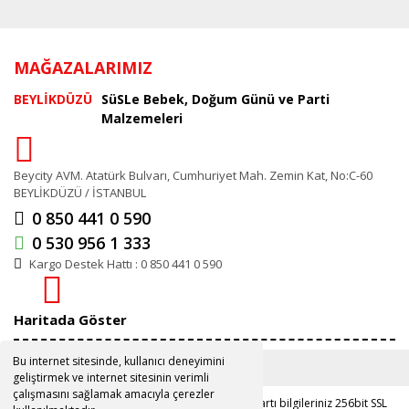
MAĞAZALARIMIZ
BEYLİKDÜZÜ
SüSLe Bebek, Doğum Günü ve Parti
Malzemeleri
Beycity AVM. Atatürk Bulvarı, Cumhuriyet Mah. Zemin Kat, No:C-60
BEYLİKDÜZÜ / İSTANBUL
0 850 441 0 590
0 530 956 1 333
Kargo Destek Hattı : 0 850 441 0 590
Haritada Göster
Bu internet sitesinde, kullanıcı deneyimini
geliştirmek ve internet sitesinin verimli
çalışmasını sağlamak amacıyla çerezler
Copyright 2019 ©
www.susle.com.tr
Kredi kartı bilgileriniz 256bit SSL