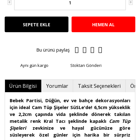
SEPETE EKLE
HEMEN AL
Bu ürünü paylaş
Aynı gün kargo
Stoktan Gönderi
Ürün Bilgisi
Yorumlar
Taksit Seçenekleri
Öner
Bebek Partisi, Düğün, ev ve bahçe dekorasyonları
için ideal Cam Tüp Şişeler SüSLe'de! 6,5cm yükseklik
ve 2,2cm çapında vida şeklinde dönerek takılan
metalik renk Kral Tacı şeklinde kapaklı
Cam Tüp
Şişeleri
zevkinize ve hayal gücünüze göre
süsleyerek özel günler için harika bir sürpriz