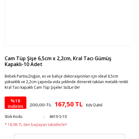
Cam Tüp Şişe 6,5cm x 2,2cm, Kral Tacı Gümüş
Kapaklı-10 Adet
Bebek Partisi,Düğün, ev ve bahçe dekorasyonları için ideal 6,5cm
yükseklik ve 2,2cm çapında vida şeklinde dönerek takılan metalik renkli
Kral Tacı kapaklı Cam Tüp Şişeler SüSLe'de!
%16
167,50 TL
200,00 TL
Kdv Dahil
indirim
Stok Kodu
4610-S-10
* 18,98 TL den başlayan taksitlerle!!