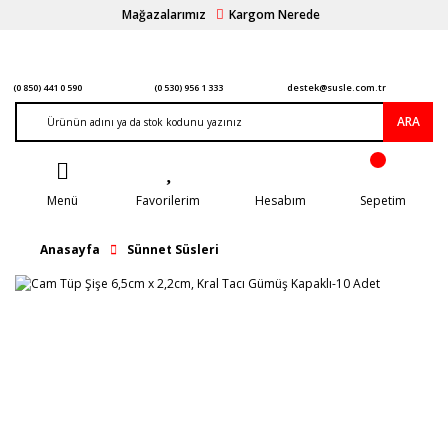
Mağazalarımız
Kargom Nerede
(0 850) 441 0 590
(0 530) 956 1 333
destek@susle.com.tr
ARA
Menü
Favorilerim
Hesabım
Sepetim
Anasayfa
Sünnet Süsleri