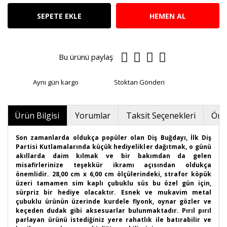
SEPETE EKLE
HEMEN AL
Bu ürünü paylaş
Aynı gün kargo
Stoktan Gönderi
Ürün Bilgisi
Yorumlar
Taksit Seçenekleri
Öner
Son zamanlarda oldukça popüler olan Diş Buğdayı, İlk Diş
Partisi Kutlamalarında küçük hediyelikler dağıtmak, o günü
akıllarda daim kılmak ve bir bakımdan da gelen
misafirlerinize teşekkür ikramı açısından oldukça
önemlidir. 28,00 cm x 6,00 cm ölçülerindeki, strafor köpük
üzeri tamamen sim kaplı çubuklu süs bu özel gün için,
sürpriz bir hediye olacaktır. Esnek ve mukavim metal
çubuklu ürünün üzerinde kurdele fiyonk, oynar gözler ve
keçeden dudak gibi aksesuarlar bulunmaktadır. Pırıl pırıl
parlayan ürünü istediğiniz yere rahatlık ile batırabilir ve