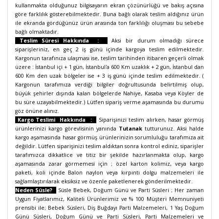
kullanmakta olduğunuz bilgisayarın ekran çözünürlüğü ve bakış açısına
göre farklılık gösterebilmektedir. Buna bağlı olarak teslim aldığınız ürün
ile ekranda gördüğünüz ürün arasında ton farklılığı oluşması bu sebebe
bağlı olmaktadır.
Teslim Süresi Hakkında :
Aksi bir durum olmadığı sürece
siparişleriniz, en geç 2 iş günü içinde kargoya teslim edilmektedir.
Kargonun tarafınıza ulaşması ise, teslim tarihinden itibaren geçerli olmak
üzere : İstanbul içi + 1 gün, İstanbul'a 600 Km uzaklık + 2 gün, İstanbul dan
600 Km den uzak bölgeler ise + 3 iş günü içinde teslim edilmektedir. (
Kargonun tarafımıza verdiği bilgiler doğrultusunda belirtilmiş olup,
büyük şehirler dışında kalan bölgelerde Nahiye, Kasaba veya Köyler de
bu süre uzayabilmektedir.) Lütfen sipariş verme aşamasında bu durumu
göz önüne alınız.
Kargo Teslimi Hakkında :
Siparişinizi teslim alırken, hasar görmüş
ürünlerinizi kargo görevlisinin yanında
Tutanak
tutturunuz. Aksi halde
kargo aşamasında hasar görmüş ürünlerinizin sorumluluğu tarafımıza ait
değildir. Lütfen siparişinizi teslim aldıktan sonra kontrol ediniz, siparişler
tarafımızca dikkatlice ve titiz bir şekilde hazırlanmakta olup, kargo
aşamasında zarar görmemesi için ; özel karton kolimiz, veya kargo
paketi, koli içinde Balon naylon veya kırpıntı dolgu malzemeleri ile
sağlamlaştırılarak eksiksiz ve özenle paketlenerek gönderilmektedir.
Neden Süsle?
Süsle Bebek, Doğum Günü ve Parti Süsleri ;
Her zaman
Uygun Fiyatlarımız, Kaliteli Ürünlerimiz ve % 100 Müşteri Memnuniyeti
prensibi ile; Bebek Süsleri, Diş Buğdayı Parti Malzemeleri, 1 Yaş Doğum
Günü Süsleri, Doğum Günü ve Parti Süsleri, Parti Malzemeleri ve