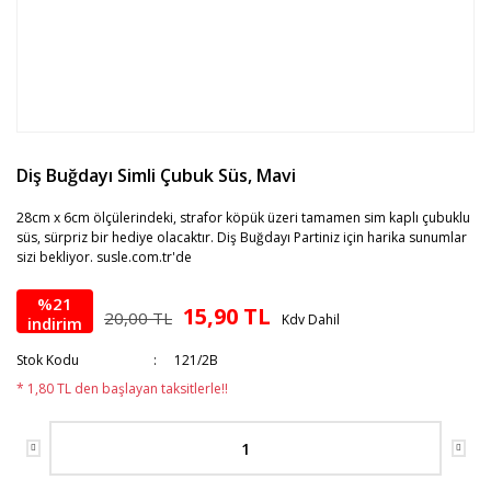
Diş Buğdayı Simli Çubuk Süs, Mavi
28cm x 6cm ölçülerindeki, strafor köpük üzeri tamamen sim kaplı çubuklu
süs, sürpriz bir hediye olacaktır. Diş Buğdayı Partiniz için harika sunumlar
sizi bekliyor. susle.com.tr'de
%21
15,90 TL
20,00 TL
Kdv Dahil
indirim
Stok Kodu
121/2B
* 1,80 TL den başlayan taksitlerle!!