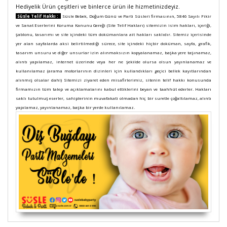
Hediyelik Ürün çeşitleri ve binlerce ürün ile hizmetinizdeyiz.
Süsle Telif Hakkı :
Süsle Bebek, Doğum Günü ve Parti Süsleri firmasının, 5846 Sayılı Fikir
ve Sanat Eserlerini Koruma Kanunu Gereği (Site Telif Hakları) sitemizin isim hakları, içeriği,
şablonu, tasarımı ve site içindeki tüm dokümanlara ait hakları saklıdır. Sitemiz içerisinde
yer alan sayfalarda aksi belirtilmediği sürece, site içindeki hiçbir doküman, sayfa, grafik,
tasarım unsuru ve diğer unsurlar izin alınmaksızın kopyalanamaz, başka yere taşınamaz,
alıntı yapılamaz, internet üzerinde veya her ne şekilde olursa olsun yayınlanamaz ve
kullanılamaz (arama motorlarının dizinleri için kullandıkları geçici bellek kayıtlarından
alınmış olsalar dahi) Sitemizi ziyaret eden misafirlerimiz, sitenin telif hakkı konusunda
firmamızın tüm talep ve açıklamalarını kabul ettiklerini beyan ve taahhüt ederler. Hakları
saklı tutulmuş eserler, sahiplerinin muvafakati olmadan hiç bir suretle çoğaltılamaz, alıntı
yapılamaz, yayınlanamaz, başka bir yerde kullanılamaz.