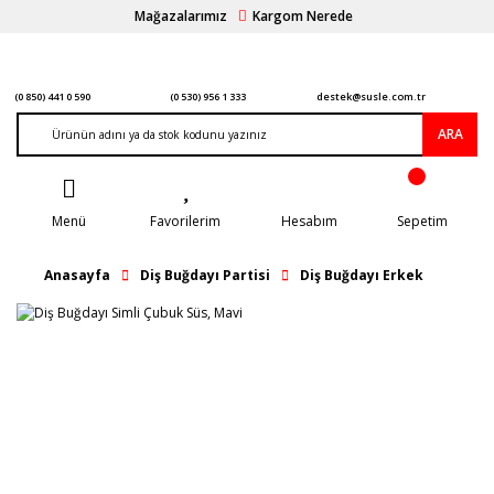
Mağazalarımız
Kargom Nerede
(0 850) 441 0 590
(0 530) 956 1 333
destek@susle.com.tr
ARA
Menü
Favorilerim
Hesabım
Sepetim
Anasayfa
Diş Buğdayı Partisi
Diş Buğdayı Erkek