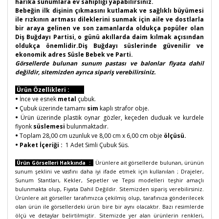
harika sunumlara ev sahipliği yapabilirsiniz.
Bebeğin ilk dişinin çıkmasını kutlamak ve sağlıklı büyümesi
ile rızkının artması dileklerini sunmak için aile ve dostlarla
bir araya gelinen ve son zamanlarda oldukça popüler olan
Diş Buğdayı Partisi, o günü akıllarda daim kılmak açısından
oldukça önemlidir.Diş Buğdayı süslerinde güvenilir ve
ekonomik adres Süsle Bebek ve Parti.
Görsellerde bulunan sunum pastası ve balonlar fiyata dahil
değildir, sitemizden ayrıca sipariş verebilirsiniz.
Ürün Özellikleri :
•
İnce ve esnek
metal
çubuk.
•
Çubuk üzerinde tamamı
sim
kaplı strafor obje.
•
Ürün üzerinde plastik oynar gözler, keçeden duduak ve kurdele
fiyonk
süslemesi
bulunmaktadır.
•
Toplam 28,00 cm uzunluk ve 8,00 cm x 6,00 cm obje
ölçüsü.
•
Paket İçeriği :
1 Adet Simli Çubuk Süs.
Ürün Görselleri Hakkında :
Ürünlere ait görsellerde bulunan, ürünün
sunum şeklini ve vasfını daha iyi ifade etmek için kullanılan ; Drajeler,
Sunum Stantları, Kekler, Sepetler ve Tepsi modelleri teşhir amaçlı
bulunmakta olup, Fiyata Dahil Değildir. Sitemizden sipariş verebilirsiniz.
Ürünlere ait görseller tarafımızca çekilmiş olup, tarafınıza gönderilecek
olan ürün ile görsellerdeki ürün bire bir aynı olacaktır. Bazı resimlerde
ölçü ve detaylar belirtilmiştir. Sitemizde yer alan ürünlerin renkleri,