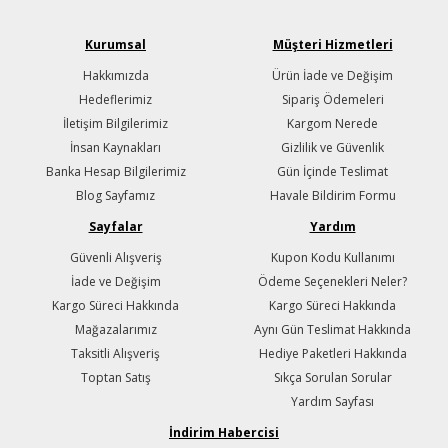
Kurumsal
Müşteri Hizmetleri
Hakkımızda
Ürün İade ve Değişim
Hedeflerimiz
Sipariş Ödemeleri
İletişim Bilgilerimiz
Kargom Nerede
İnsan Kaynakları
Gizlilik ve Güvenlik
Banka Hesap Bilgilerimiz
Gün İçinde Teslimat
Blog Sayfamız
Havale Bildirim Formu
Sayfalar
Yardım
Güvenli Alışveriş
Kupon Kodu Kullanımı
İade ve Değişim
Ödeme Seçenekleri Neler?
Kargo Süreci Hakkında
Kargo Süreci Hakkında
Mağazalarımız
Aynı Gün Teslimat Hakkında
Taksitli Alışveriş
Hediye Paketleri Hakkında
Toptan Satış
Sıkça Sorulan Sorular
Yardım Sayfası
İndirim Habercisi