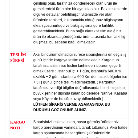
çekilmiş olup, tarafınıza gönderilecek olan ürün ile
görsellerdeki ürün bire bir aynı olacaktır. Bazı resimlerde
ölçü ve detaylar belirtilmiştir. Sitemizde yer alan
ürünlerin renkleri, kullanmakta olduğunuz bilgisayarın
ekran çözünürlüğü ve bakış açısına göre farklılık
gösterebilmektedir. Buna bağlı olarak teslim aldığınız
ürün ile ekranda gördüğünüz ürün arasında ton farklılığı
oluşması bu sebebe bağlı olmaktadır.
TESLİM
Aksi bir durum olmadığı sürece siparişleriniz en geç 2 iş
günü içinde kargoya teslim edilmektedir. Kargo nun
SÜRESİ
tarafınıza teslimi ise teslim tarihinden itibaren geçerli
olmak üzere : İstanbul içi + 1 gün, İstanbul'a 600 Km
uzaklık + 2 gün, İstanbul'a 600 Km den uzak bölgeler ise
+ 3 iş günü içinde teslim edilmektedir. ( Kargonun
tarafımıza verdiği bilgiler doğrultusunda belirtilmiş olup,
büyük şehirler dışında kalan bölgelerde Nahiye, Kasaba
veya Köyler de bu süre uzayabilmektedir.)
LÜTFEN SİPARİŞ VERME AŞAMASINDA BU
DURUMU GÖZ ÖNÜNE ALINIZ.
KARGO
Siparişinizi teslim alırken, hasar görmüş ürünlerinizi
kargo görevlisinin yanında tutanak tutturunuz. Aksi halde
NOTU
kargo aşamasında hasar görmüş ürünlerinizin