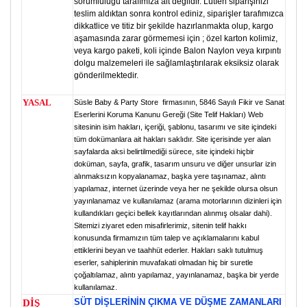
sorumluluğu tarafımıza ait değildir. Lütfen siparişinizi
teslim aldıktan sonra kontrol ediniz, siparişler tarafımızca
dikkatlice ve titiz bir şekilde hazırlanmakta olup, kargo
aşamasında zarar görmemesi için ; özel karton kolimiz,
veya kargo paketi, koli içinde Balon Naylon veya kırpıntı
dolgu malzemeleri ile sağlamlaştırılarak eksiksiz olarak
gönderilmektedir.
YASAL
Süsle Baby & Party Store firmasının, 5846 Sayılı Fikir ve Sanat
Eserlerini Koruma Kanunu Gereği (Site Telif Hakları) Web
sitesinin isim hakları, içeriği, şablonu, tasarımı ve site içindeki
tüm dokümanlara ait hakları saklıdır. Site içerisinde yer alan
sayfalarda aksi belirtilmediği sürece, site içindeki hiçbir
doküman, sayfa, grafik, tasarım unsuru ve diğer unsurlar izin
alınmaksızın kopyalanamaz, başka yere taşınamaz, alıntı
yapılamaz, internet üzerinde veya her ne şekilde olursa olsun
yayınlanamaz ve kullanılamaz (arama motorlarının dizinleri için
kullandıkları geçici bellek kayıtlarından alınmış olsalar dahi).
Sitemizi ziyaret eden misafirlerimiz, sitenin telif hakkı
konusunda firmamızın tüm talep ve açıklamalarını kabul
ettiklerini beyan ve taahhüt ederler. Hakları saklı tutulmuş
eserler, sahiplerinin muvafakati olmadan hiç bir suretle
çoğaltılamaz, alıntı yapılamaz, yayınlanamaz, başka bir yerde
kullanılamaz.
SÜT DİŞLERİNİN ÇIKMA VE DÜŞME ZAMANLARI
DİŞ