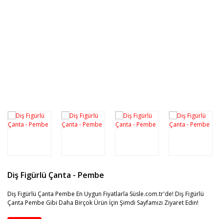
Hediyelik Ürünler
Pipetler, Kürdanlar
Taraftar Partisi
Kostümler ve Aksesuarları
Hediyelik Kalem
Pasta SüSLeri, KeK Çubukları
Özel Gün Partileri
Hediyelik Anahtarlık
Parti Renkleri
Müzik Kutuları
Diş Figürlü Çanta - Pembe
Diş Figürlü Çanta Pembe En Uygun Fiyatlarla Süsle.com.tr'de! Diş Figürlü
Çanta Pembe Gibi Daha Birçok Ürün İçin Şimdi Sayfamızı Ziyaret Edin!