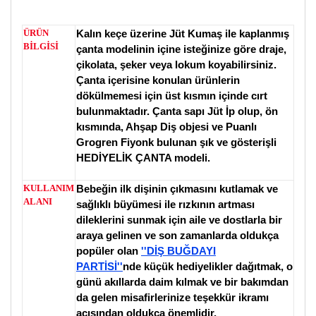
ÜRÜN
Kalın keçe üzerine Jüt Kumaş ile kaplanmış
BİLGİSİ
çanta modelinin içine isteğinize göre draje,
çikolata, şeker veya lokum koyabilirsiniz.
Çanta içerisine konulan ürünlerin
dökülmemesi için üst kısmın içinde cırt
bulunmaktadır. Çanta sapı Jüt İp olup, ön
kısmında, Ahşap Diş objesi ve Puanlı
Grogren Fiyonk bulunan şık ve gösterişli
HEDİYELİK ÇANTA modeli.
KULLANIM
Bebeğin ilk dişinin çıkmasını kutlamak ve
ALANI
sağlıklı büyümesi ile rızkının artması
dileklerini sunmak için aile ve dostlarla bir
araya gelinen ve son zamanlarda oldukça
popüler olan
''DİŞ BUĞDAYI
PARTİSİ''
nde küçük hediyelikler dağıtmak, o
günü akıllarda daim kılmak ve bir bakımdan
da gelen misafirlerinize teşekkür ikramı
açısından oldukça önemlidir.