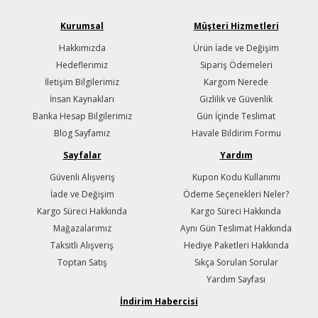
Kurumsal
Müşteri Hizmetleri
Hakkımızda
Ürün İade ve Değişim
Hedeflerimiz
Sipariş Ödemeleri
İletişim Bilgilerimiz
Kargom Nerede
İnsan Kaynakları
Gizlilik ve Güvenlik
Banka Hesap Bilgilerimiz
Gün İçinde Teslimat
Blog Sayfamız
Havale Bildirim Formu
Sayfalar
Yardım
Güvenli Alışveriş
Kupon Kodu Kullanımı
İade ve Değişim
Ödeme Seçenekleri Neler?
Kargo Süreci Hakkında
Kargo Süreci Hakkında
Mağazalarımız
Aynı Gün Teslimat Hakkında
Taksitli Alışveriş
Hediye Paketleri Hakkında
Toptan Satış
Sıkça Sorulan Sorular
Yardım Sayfası
İndirim Habercisi