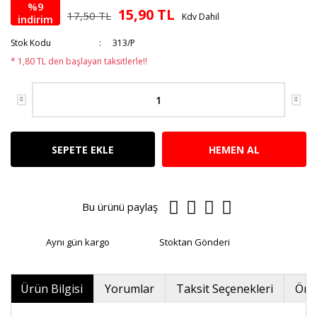
%9
15,90 TL
17,50 TL
Kdv Dahil
indirim
Stok Kodu
313/P
* 1,80 TL den başlayan taksitlerle!!
SEPETE EKLE
HEMEN AL
Bu ürünü paylaş
Aynı gün kargo
Stoktan Gönderi
Ürün Bilgisi
Yorumlar
Taksit Seçenekleri
Öner