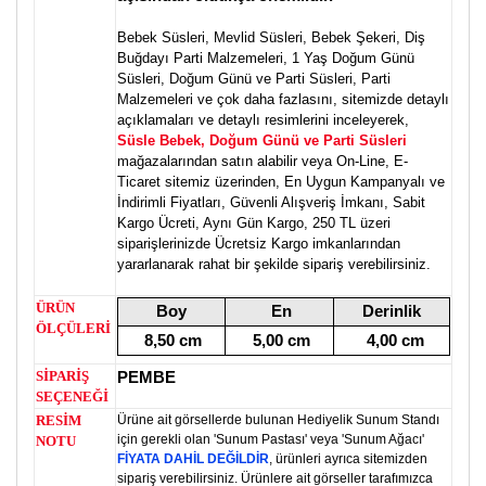
Bebek Süsleri, Mevlid Süsleri, Bebek Şekeri, Diş
Buğdayı Parti Malzemeleri, 1 Yaş Doğum Günü
Süsleri, Doğum Günü ve Parti Süsleri, Parti
Malzemeleri ve çok daha fazlasını, sitemizde detaylı
açıklamaları ve detaylı resimlerini inceleyerek,
Süsle Bebek, Doğum Günü ve Parti Süsleri
mağazalarından satın alabilir veya On-Line, E-
Ticaret sitemiz üzerinden, En Uygun Kampanyalı ve
İndirimli Fiyatları, Güvenli Alışveriş İmkanı, Sabit
Kargo Ücreti, Aynı Gün Kargo, 250 TL üzeri
siparişlerinizde Ücretsiz Kargo imkanlarından
yararlanarak rahat bir şekilde sipariş verebilirsiniz.
ÜRÜN
Boy
En
Derinlik
ÖLÇÜLERİ
8,50 cm
5,00 cm
4,00 cm
SİPARİŞ
PEMBE
SEÇENEĞİ
RESİM
Ürüne ait görsellerde bulunan Hediyelik Sunum Standı
için gerekli olan 'Sunum Pastası' veya 'Sunum Ağacı'
NOTU
FİYATA DAHİL DEĞİLDİR
, ürünleri ayrıca sitemizden
sipariş verebilirsiniz. Ürünlere ait görseller tarafımızca