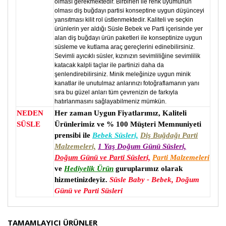
olması gerekmektedir. Birbirleri ile renk uyumunun
olması diş buğdayı partisi konseptine uygun düşünceyi
yansıtması kilit rol üstlenmektedir. Kaliteli ve seçkin
ürünlerin yer aldığı Süsle Bebek ve Parti içerisinde yer
alan diş buğdayı ürün paketleri ile konseptinize uygun
süsleme ve kutlama araç gereçlerini edinebilirsiniz.
Sevimli ayıcıklı süsler, kızınızın sevimliliğine sevimlilik
katacak kalpli taçlar ile partinizi daha da
şenlendirebilirsiniz. Minik meleğinize uygun minik
kanatlar ile unutulmaz anlarınızı fotoğraflamanın yanı
sıra bu güzel anları tüm çevrenizin de farkıyla
hatırlanmasını sağlayabilmeniz mümkün.
NEDEN
Her zaman Uygun Fiyatlarımız, Kaliteli
SÜSLE
Ürünlerimiz ve % 100 Müşteri Memnuniyeti
prensibi ile
Bebek Süsleri,
Diş Buğdağı Parti
Malzemeleri,
1 Yaş Doğum Günü Süsleri,
Doğum Günü ve Parti Süsleri,
Parti Malzemeleri
ve
Hediyelik Ürün
guruplarımız olarak
hizmetinizdeyiz.
Süsle Baby - Bebek, Doğum
Günü ve Parti Süsleri
Bu ürünün fiyat bilgisi, resim, ürün açıklamalarında ve
TAMAMLAYICI ÜRÜNLER