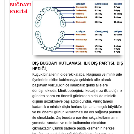
BUĞDAYI
PARTİSİ
DİŞ BUĞDAYI KUTLAMASI, İLK DİŞ PARTİSİ, DİŞ
HEDİĞİ,
Küçük bir ailenin giderek kalabalıklaşması ve minik aile
üyelerinin ekibe katılmasıyla çekirdek aile olarak
başlayan yolculuk nice kalabalık geniş ailelere
dönüşmektedir. Minik bebeğinizi kucağınıza ilk aldığınız
günden sonra en önemli günlerden birisi de minicik
dişinin gözükmeye başladığı gündür. Pirinç tanesi
kadarcık o minicik dişin herkes için anlamı çok büyüktür
ve bu önemli günün kutlanması da diş buğdayı partileri
ile olmaktadır. Diş buğdayı partileri sıkça kutlanmanın
yanında, sıradan ve rutin kutlamalar olmaktan
çıkmaktadır. Çünkü sadece pasta kesmenin herkes
tarafından yapılabileceği düşünülürse fark yaratma