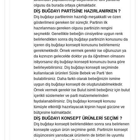
olgusu da burada ortaya çıkmaktadır.
DİŞ BUĞDAYI PARTİSİNE HAZIRLANIRKEN ?
Diş buğdayı partilerinin hazırlığı meşakkatli ve özen
gösterilmesi gereken bir süreçtir. Partinin ilk
hazırlanması gereken olgusu partinizin rengini
seçmektir. Genellikle bebeğin cinsiyetine uygun renk
belirlendikten sonra diş buğdayı partinizin konusunu da
içeren diş buğdayı konsepti konusunu belirlemeniz
gerekmektedir. Örnek vermek gerekir ise oğlunuzun ya
da kızınızın gelecekte doktor ya da öğretmen olmasını
istiyorsanız diş buğdayı konsepti konunuzu buna göre
belirleyebilirsiniz. Diş buğdayı konsepti seçiminde
kullanılacak ürünleri Süsle Bebek ve Parti 'den
bulabilirsiniz. Daha farklı olarak bebeğinizin ismine
uygun diş buğdayı konsepti de oluşturulabilmektedir.
Örnek vermek gerekir ise Bulut isimli bebeğiniz için bulut
içerikli süslemeler ve parti malzemelerinden
faydalanabilirsiniz. Diş buğdayı konsepti konusu
tümüyle etkinliği hazırlayacak kişinin hayal gücüne ve
bütçesine kalmaktadır.
DİŞ BUĞDAYI KONSEPT ÜRÜNLERİ SEÇİMİ ?
Diş buğdayı konsepti belirlendikten sonra sıra belirlenen
konsepte uygun ürün seçimine geldi. Partinizin konsept
düşüncesini yansıtacak ürünlerin de birbiri ile uyumlu