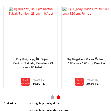
diğer konularda yetersiz gördüğünüz noktaları öneri
Bu ürüne ilk yorumu siz yapın!
formunu kullanarak tarafımıza iletebilirsiniz.
Görüş ve önerileriniz için teşekkür ederiz.
Yorum Yaz
Ürün resmi kalitesiz, bozuk veya görüntülenemiyor.
Ürün açıklamasında eksik bilgiler bulunuyor.
Ürün bilgilerinde hatalar bulunuyor.
Ürün fiyatı diğer sitelerden daha pahalı.
Bu ürüne benzer farklı alternatifler olmalı.
Diş Buğdayı, İlk Dişim
Diş Buğdayı Masa Örtüsü,
Karton Tabak, Pembe - 23
180 cm x 120 cm, Pembe
cm - 10 Adet
40,00 TL
40,00 TL
%23
%23
Gönder
30,90 TL
30,90 TL
indirim
indirim
Etiketler :
diş buğdayı hediyelikleri
diş buğdayı hediyeleri yapımı