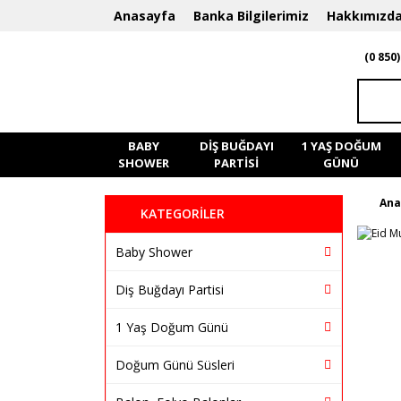
Anasayfa
Banka Bilgilerimiz
Hakkımızd
(0 850)
BABY
DIŞ BUĞDAYI
1 YAŞ DOĞUM
SHOWER
PARTISI
GÜNÜ
Ana
KATEGORİLER
Baby Shower
Diş Buğdayı Partisi
1 Yaş Doğum Günü
Doğum Günü Süsleri