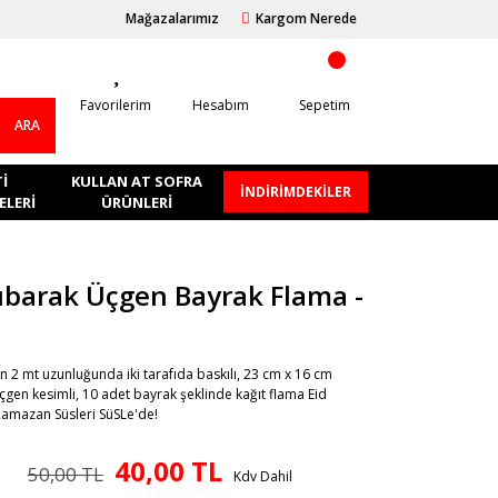
Mağazalarımız
Kargom Nerede
Favorilerim
Hesabım
Sepetim
ARA
I
KULLAN AT SOFRA
İNDİRİMDEKİLER
LERI
ÜRÜNLERI
ubarak Üçgen Bayrak Flama -
n 2 mt uzunluğunda iki tarafıda baskılı, 23 cm x 16 cm
gen kesimli, 10 adet bayrak şeklinde kağıt flama Eid
amazan Süsleri SüSLe'de!
40,00 TL
50,00 TL
Kdv Dahil