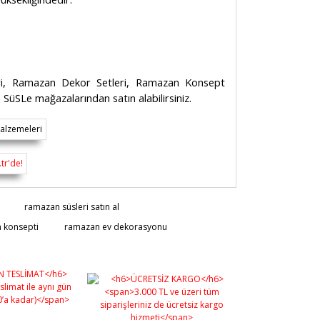
leri, Ramazan Dekor Setleri, Ramazan Konsept
a SüSLe mağazalarından satın alabilirsiniz.
rsiz gördüğünüz noktaları öneri formunu
ramazan süsleri satın al
n!
 konsepti
ramazan ev dekorasyonu