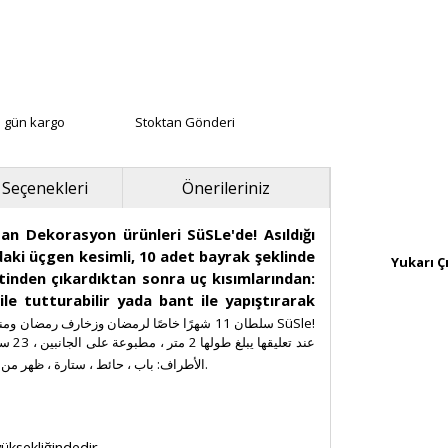
ı gün kargo
Stoktan Gönderi
 Seçenekleri
Önerileriniz
n Dekorasyon ürünleri SüSLe'de! Asıldığı
aki üçgen kesimli, 10 adet bayrak şeklinde
Yukarı Ç
etinden çıkardıktan sonra uç kısımlarından:
le tutturabilir yada bant ile yapıştırarak
سلطان 11 شهرًا خاصًا لرمضان وزخارف رمض SüSle!
الأطراف: باب ، حائط ، ستارة ، ظهر من الطاولة والزجاج يمكنك لصقها بإبرة أو لصقها بشريط لاصق للحصول على زينة رمضانية رائعة.
üksekliğindedir.