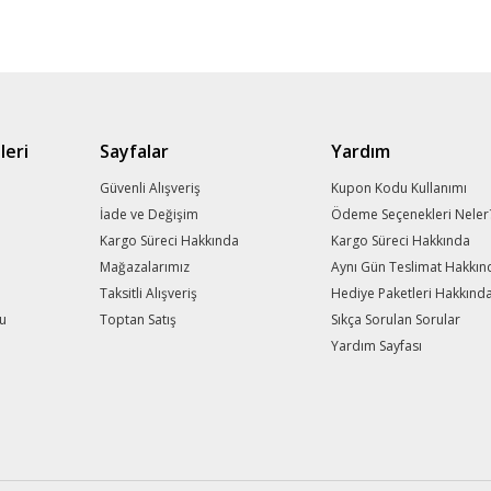
Ürün fiyatı diğer sitelerden daha pahalı.
Bu ürüne benzer farklı alternatifler olmalı.
leri
Sayfalar
Yardım
Gönder
m
Güvenli Alışveriş
Kupon Kodu Kullanımı
İade ve Değişim
Ödeme Seçenekleri Neler
Kargo Süreci Hakkında
Kargo Süreci Hakkında
Mağazalarımız
Aynı Gün Teslimat Hakkın
Taksitli Alışveriş
Hediye Paketleri Hakkınd
mu
Toptan Satış
Sıkça Sorulan Sorular
Yardım Sayfası