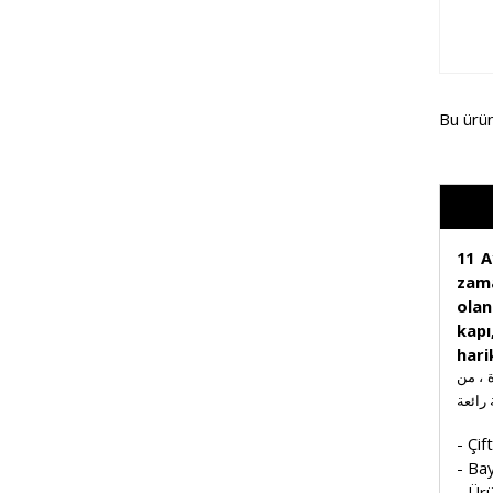
Bu ürü
11 A
zama
olan
kapı
hari
 بعد إزالتها من العبوة ، من
- Çif
- Bay
- Ürü