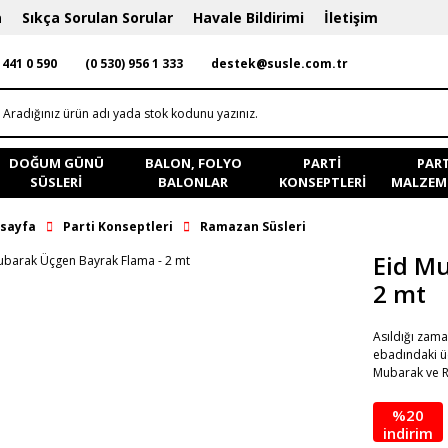
a
Sıkça Sorulan Sorular
Havale Bildirimi
İletişim
 441 0 590
(0 530) 956 1 333
destek@susle.com.tr
DOĞUM GÜNÜ
BALON, FOLYO
PARTI
PART
SÜSLERI
BALONLAR
KONSEPTLERI
MALZEME
sayfa
Parti Konseptleri
Ramazan Süsleri
Eid M
2 mt
Asıldığı zama
ebadındaki üç
Mubarak ve R
%20
indirim