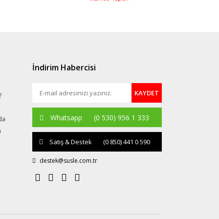
İndirim Habercisi
KAYDET
?
Whatsapp
(0 530) 956 1 333
da
a
Satış & Destek
(0 850) 441 0 590
destek@susle.com.tr