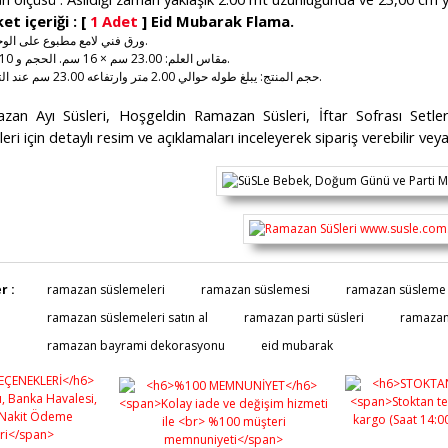
et içeriği : [
1 Adet
] Eid Mubarak Flama.
- ورق فني لامع مطبوع على الوجهين.
- مقاس العلم: 23.00 سم × 16 سم. الحجم و 10 قطع.
- حجم المنتج: يبلغ طوله حوالي 2.00 متر وارتفاعه 23.00 سم عند التعليق.
zan Ayı Süsleri, Hoşgeldin Ramazan Süsleri, İftar Sofrası Set
eri için detaylı resim ve açıklamaları inceleyerek sipariş verebilir vey
ürünün fiyat bilgisi, resim, ürün açıklamalarında ve diğer konularda yete
r :
ramazan süslemeleri
ramazan süslemesi
ramazan süsleme
lanarak tarafımıza iletebilirsiniz.
Bu ürüne ilk yorumu siz yapı
ramazan süslemeleri satın al
ramazan parti süsleri
ramazan
üş ve önerileriniz için teşekkür ederiz.
ramazan bayrami dekorasyonu
eid mubarak
Ürün resmi kalitesiz, bozuk veya görüntülenemiyor.
Yorum Yaz
Ürün açıklamasında eksik bilgiler bulunuyor.
Ürün bilgilerinde hatalar bulunuyor.