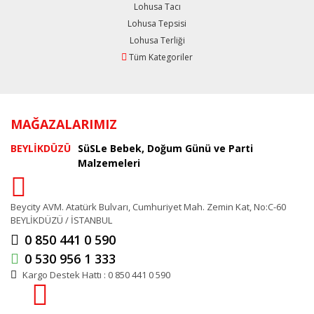
Lohusa Tacı
Lohusa Tepsisi
Lohusa Terliği
Tüm Kategoriler
MAĞAZALARIMIZ
BEYLİKDÜZÜ
SüSLe Bebek, Doğum Günü ve Parti
Malzemeleri
Beycity AVM. Atatürk Bulvarı, Cumhuriyet Mah. Zemin Kat, No:C-60
BEYLİKDÜZÜ / İSTANBUL
0 850 441 0 590
0 530 956 1 333
Kargo Destek Hattı : 0 850 441 0 590