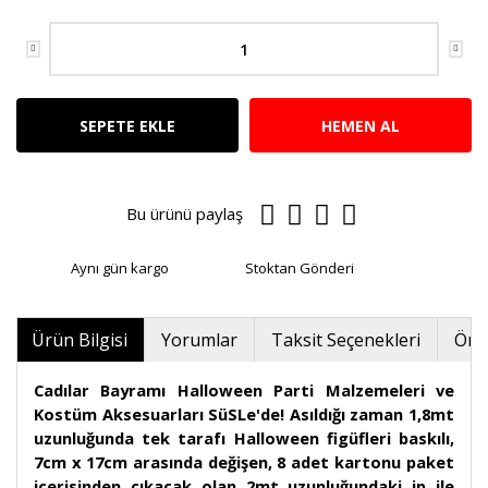
SEPETE EKLE
HEMEN AL
Bu ürünü paylaş
Aynı gün kargo
Stoktan Gönderi
Ürün Bilgisi
Yorumlar
Taksit Seçenekleri
Öner
Cadılar Bayramı Halloween Parti Malzemeleri ve
Kostüm Aksesuarları SüSLe'de! Asıldığı zaman 1,8mt
uzunluğunda tek tarafı Halloween figüfleri baskılı,
7cm x 17cm arasında değişen, 8 adet kartonu paket
içerisinden çıkacak olan 2mt uzunluğundaki ip ile