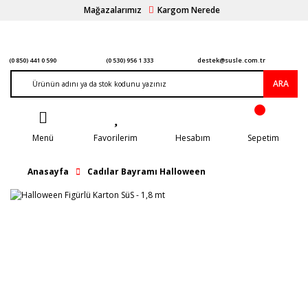
Mağazalarımız
Kargom Nerede
(0 850) 441 0 590
(0 530) 956 1 333
destek@susle.com.tr
ARA
Menü
Favorilerim
Hesabım
Sepetim
Anasayfa
Cadılar Bayramı Halloween