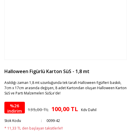
Halloween Figürlü Karton SüS - 1,8 mt
Asıldığı zaman 1,8 mt uzunluğunda tek tarafı Halloween figüfleri baskılı,
7cm x 17cm arasında değişen, 8 adet Kartondan oluşan Halloween Karton
SüS ve Parti Malzemeleri SüSLe'de!
%26
100,00 TL
135,00 TL
Kdv Dahil
indirim
Stok Kodu
0099-42
* 11,33 TL den başlayan taksitlerle!!